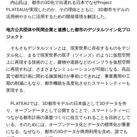
内山氏は、都市の3D化で出遅れる日本でなぜProject
PLATEAUが実現したのか、その理由とともに、3D都市モデルの
活用例やさらに活用するための開発環境を解説した。
地方公共団体や民間企業と連携した都市のデジタルツイン化プロ
ジェクト
そもそもデジタルツインとは、現実世界に存在するものをデジ
タル化し、まるで現実世界の双子（ツインズ）のように仮想空間
上に再現する技術のこと。建物や道路などのインフラを仮想空間
に再現すれば、さまざまなシミュレーションが可能になる。高品
質で都市計画に関わる施策検討が事前にできれば、事業費用や工
期の削減にもなり、都市機能を高度化させたスマートシティーも
実現する。
PLATEAUでは、3D都市モデルの日本版として3Dデータを作
り、オープンデータとして公開することで、スマートシティーに
つながる都市計画の基盤づくりに役立てられることを目的として
いる。そのためには、オープンデータ化とデータの標準化が重要
になる。なぜなら、都市の3Dデータが商用利用を含め、誰でも