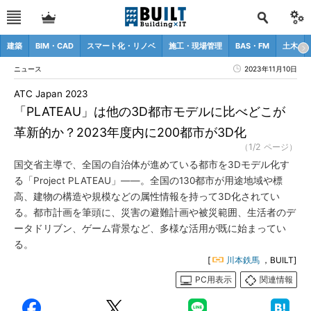
建築
BIM・CAD
スマート化・リノベ
施工・現場管理
BAS・FM
土木
ニュース
2023年11月10日
ATC Japan 2023
「PLATEAU」は他の3D都市モデルに比べどこが
革新的か？2023年度内に200都市が3D化
（1/2 ページ）
国交省主導で、全国の自治体が進めている都市を3Dモデル化す
る「Project PLATEAU」――。全国の130都市が用途地域や標
高、建物の構造や規模などの属性情報を持って3D化されてい
る。都市計画を筆頭に、災害の避難計画や被災範囲、生活者のデ
ータドリブン、ゲーム背景など、多様な活用が既に始まってい
る。
[
川本鉄馬
，BUILT]
PC用表示
関連情報