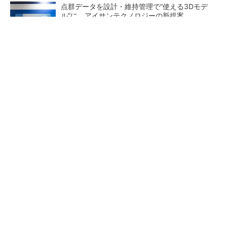
点群データを設計・維持管理で“使える3Dモデ
ル”に アイサンテクノロジーの新提案
熊本地震でドローン6社が災害支援、テラドロ
ーンやLiberawareらが出動
鹿島が演算工房を子会社化 山岳トンネル工事
の建設ICTを内製化