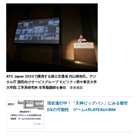
ATC Japan 2023で講演する国土交通省 内山裕弥氏。デジ
タル庁 国民向けサービスグループ モビリティ班や東京大学
大学院 工学系研究科 非常勤講師を兼任
筆者撮影
現在進行中！「天神ビッグバン」にみる都市
DXの可能性 ゲーム×PLATEAU×BIM