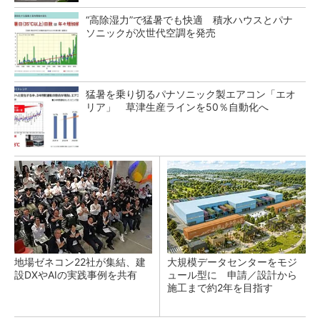
“高除湿力”で猛暑でも快適 積水ハウスとパナ
ソニックが次世代空調を発売
猛暑を乗り切るパナソニック製エアコン「エオ
リア」 草津生産ラインを50％自動化へ
地場ゼネコン22社が集結、建
大規模データセンターをモジ
設DXやAIの実践事例を共有
ュール型に 申請／設計から
施工まで約2年を目指す