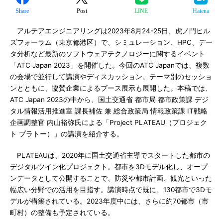
Share
Post
LINE
Hatena
アルテアエンジニアリングは2023年8月24-25日、虎ノ門ヒル
ズフォーラム（東京都港区）で、シミュレーション、HPC、デー
タ分析など最新のソフトウェアテクノロジーに関するイベント
「ATC Japan 2023」を開催した。今回のATC Japanでは、複数
の会場で並行して講演やディスカッション、テーマ別のセッショ
ンとともに、協賛企業によるブース展示も展開した。本稿では、
ATC Japan 2023の中から、国土交通省 都市局 都市政策課 デジ
タル情報活用推進室 課長補佐 兼 総合政策局 情報政策課 IT戦略
企画調整官 内山裕弥氏による「Project PLATEAU（プロジェク
ト プラトー）」の講演を紹介する。
PLATEAUは、2020年に国土交通省主導でスタートした都市の
デジタルツイン化プロジェクト。都市を3Dモデル化し、オープ
ンデータとして公開することで、防災や都市計画、観光といった
幅広い分野での活用を目指す。講演時点で既に、130都市で3Dモ
デルが構築されている。2023年度中には、さらに約70都市（市
町村）の整備も予定されている。