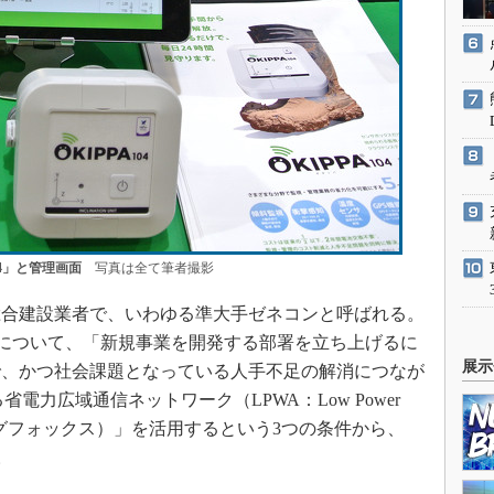
04」と管理画面
写真は全て筆者撮影
総合建設業者で、いわゆる準大手ゼネコンと呼ばれる。
経緯について、「新規事業を開発する部署を立ち上げるに
展示
で、かつ社会課題となっている人手不足の解消につなが
る省電力広域通信ネットワーク（LPWA：Low Power
igfox（シグフォックス）」を活用するという3つの条件から、
。