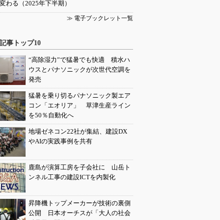
変わる（2025年下半期）
≫ 電子ブックレット一覧
記事トップ10
“高除湿力”で猛暑でも快適 積水ハ
ウスとパナソニックが次世代空調を
発売
猛暑を乗り切るパナソニック製エア
コン「エオリア」 草津生産ライン
を50％自動化へ
地場ゼネコン22社が集結、建設DX
やAIの実践事例を共有
鹿島が演算工房を子会社に 山岳ト
ンネル工事の建設ICTを内製化
昇降機トップメーカーが技術の裏側
公開 日本オーチスが「大人の社会