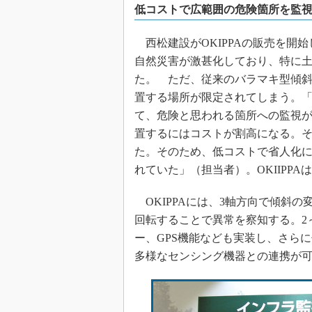
低コストで広範囲の危険箇所を監
西松建設がOKIPPAの販売を開始
自然災害が激甚化しており、特に
た。 ただ、従来のバラマキ型傾
置する場所が限定されてしまう。
て、危険と思われる箇所への監視
置するにはコストが割高になる。
た。そのため、低コストで省人化
れていた」（担当者）。OKIIPP
OKIPPAには、3軸方向で傾斜
回転することで異常を察知する。2
ー、GPS機能なども実装し、さら
多様なセンシング機器との連携が