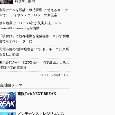
科見学」開催
点群データを設計・維持管理で“使える3Dモデ
ル”に アイサンテクノロジーの新提案
熊本地震でドローン6社が災害支援、Terra
DroneやLiberawareらが出動
「後付け」で既存建機を遠隔操作 車いす利用
者でもオペレーターに
充電不要の“熱中症警告”バンド、キーエンス系
新会社が開発
東大赤門が27年秋に復活へ、清水建設が伝統と
3D技術で耐震改修
≫
11～30位はこちら
会/注目テーマ
建設Tech NEXT BREAK
メンテナンス・レジリエンス