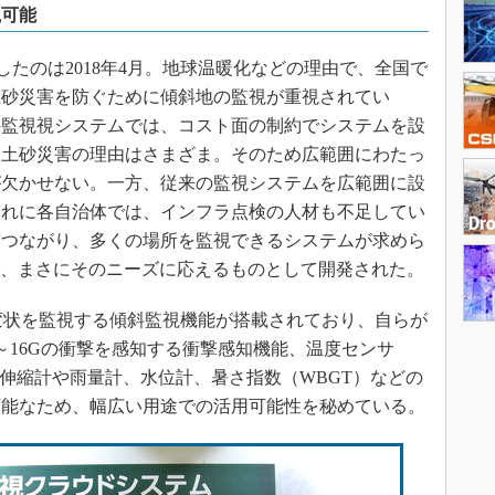
視可能
したのは2018年4月。地球温暖化などの理由で、全国で
土砂災害を防ぐために傾斜地の監視が重視されてい
斜監視視システムでは、コスト面の制約でシステムを設
「土砂災害の理由はさまざま。そのため広範囲にわたっ
が欠かせない。一方、従来の監視システムを広範囲に設
それに各自治体では、インフラ点検の人材も不足してい
につながり、多くの場所を監視できるシステムが求めら
Aは、まさにそのニーズに応えるものとして開発された。
の変状を監視する傾斜監視機能が搭載されており、自らが
～16Gの衝撃を感知する衝撃感知機能、温度センサ
に伸縮計や雨量計、水位計、暑さ指数（WBGT）などの
可能なため、幅広い用途での活用可能性を秘めている。