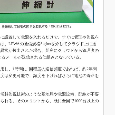
を接続して目地の開きを監視する「OKIPPA EXT」
に設置して電源を入れるだけで、すぐに管理や監視を
、LPWAの通信規格Sigfoxを介してクラウド上に送
た異常が検出された場合、即座にクラウドから管理者の
せるメールが送信される仕組みとなっている。
し、1時間に1回程度の送信頻度であれば、約2年間
頻度は変更可能で、頻度を下げればさらに電池の寿命を
傾斜監視技術のような基地局や電源設備、配線が不要
られる。そのメリットから、既に全国で1000台以上の