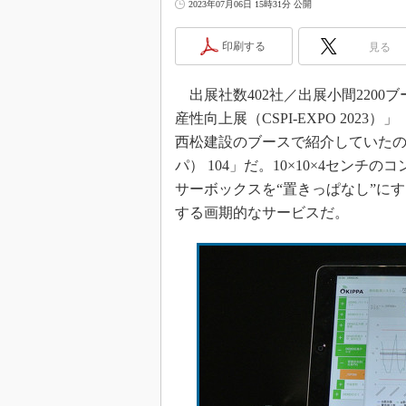
2023年07月06日 15時31分 公開
印刷する
見る
出展社数402社／出展小間2200
産性向上展（CSPI-EXPO 2023
西松建設のブースで紹介していたの
パ） 104」だ。10×10×4セン
サーボックスを“置きっぱなし”に
する画期的なサービスだ。