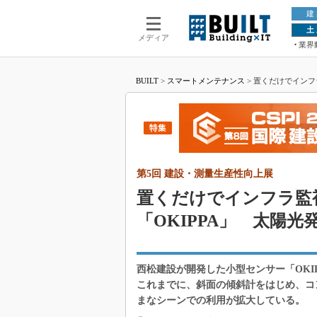
建
土
メディア
業界
BUILT
>
スマートメンテナンス
>
置くだけでインフラ
第5回 建設・測量生産性向上展
置くだけでインフラ監
「OKIPPA」 太陽光
西松建設が開発した小型センサー「OKI
これまでに、斜面の傾斜計をはじめ、コ
まなシーンでの利用が拡大している。