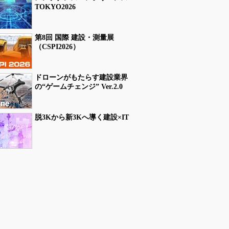
TOKYO2026
第8回 国際 建設・測量展
（CSPI2026）
ドローンがもたらす建設業界
の“ゲームチェンジ” Ver.2.0
脱3Kから新3Kへ導く建設×IT