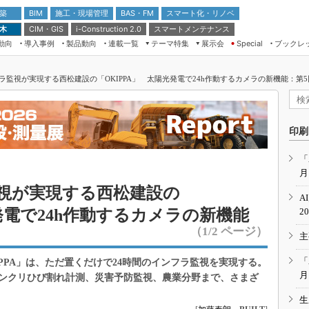
 築
施工・現場管理
BAS・FM
スマート化・リノベ
BIM
 木
CIM・GIS
スマートメンテナンス
i-Construction 2.0
動向
導入事例
製品動向
連載一覧
テーマ特集
展示会
ブックレ
Special
建設Tech NEXT BREAK
メンテナンス・レジリエンス
TOKYO2026
監視が実現する西松建設の「OKIPPA」 太陽光発電で24h作動するカメラの新機能：第5回
ドローンがもたらす建設業界の“ゲー
第8回 国際 建設・測量展
ムチェンジ” Ver.2.0
（CSPI2026）
脱3Kから新3Kへ導く建設×IT
第10回 JAPAN BUILD TOKYO－建
印刷
築・土木・不動産の先端技術展－
“Society5.0”時代のスマートビル
Japan Drone 2023
VR／ARが描くモノづくりのミライ
「
月
メンテナンス・レジリエンスOSAKA
2020
視が実現する西松建設の
A
日本 ものづくりワールド 2020
発電で24h作動するカメラの新機能
2
メンテナンス・レジリエンスTOKYO
（1/2 ページ）
主
2019
IGAS2018
「
PPA」は、ただ置くだけで24時間のインフラ監視を実現する。
月
ンクリひび割れ計測、災害予防監視、農業分野まで、さまざ
生