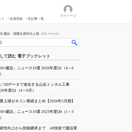
マイページ
ット
会員登録
全記事一覧
 建設・測量生産性向上展（1/2 ページ）
して読む 電子ブックレット
AI×建設」ニュース10選 2026年度Q1（4～6
）
I／3Dデータで進化する山岳トンネル工事
026年度Q1（4～6月）
要上場ゼネコン業績まとめ【2026年3月期】
AI×建設」ニュース10選 2025年度Q4（1～3
）
産性向上から技能継承まで xR技術で建設業