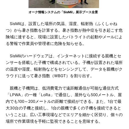
オーク情報システムの「SisMil」展示ブース全景
SisMilは、設置した場所の気温、湿度、輻射熱（ふくしゃね
つ）から暑さ指数を計算する。暑さ指数が熱中症を引き起こす危
険域に達すると、現場に設置したパトライトの起動やメールによ
る警報で作業員や管理者に危険を知らせる。
SisMilのハードウェアは、インターネットに接続する親機とセ
ンサーを搭載した子機で構成されている。子機が設置された場所
の温度や湿度、輻射熱などをセンシングして、データを親機がク
ラウドに送って暑さ指数（WBGT）を割り出す。
親機と子機間は、低消費電力で遠距離通信が可能な通信方式
「LPWA」の一種「LoRa」で通信し、屋外なら500メートル、屋
内でも100～200メートルの距離で接続ができる。また、1台で最
大30台の子機と接続し、1台の親機で多くの子機を接続できると
いうことは、広い工事現場などでエリアを細かく区切り、個々の
場所で作業環境を手軽に監視できることを意味する。