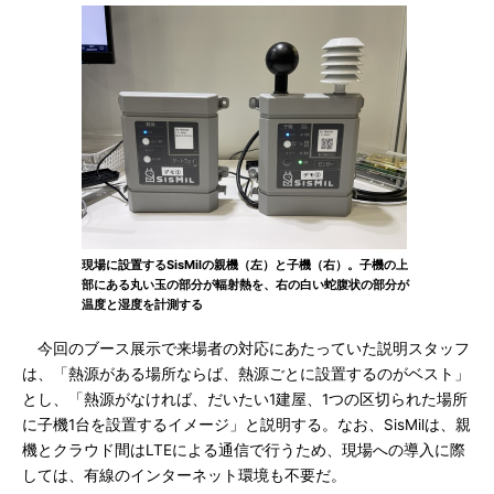
現場に設置するSisMilの親機（左）と子機（右）。子機の上
部にある丸い玉の部分が輻射熱を、右の白い蛇腹状の部分が
温度と湿度を計測する
今回のブース展示で来場者の対応にあたっていた説明スタッフ
は、「熱源がある場所ならば、熱源ごとに設置するのがベスト」
とし、「熱源がなければ、だいたい1建屋、1つの区切られた場所
に子機1台を設置するイメージ」と説明する。なお、SisMilは、親
機とクラウド間はLTEによる通信で行うため、現場への導入に際
しては、有線のインターネット環境も不要だ。