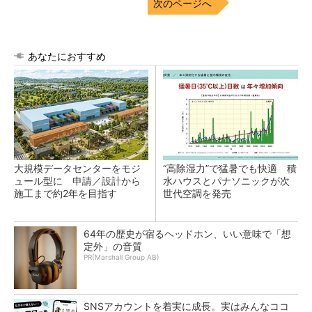
次のページへ
あなたにおすすめ
大規模データセンターをモジ
“高除湿力”で猛暑でも快適 積
ュール型に 申請／設計から
水ハウスとパナソニックが次
施工まで約2年を目指す
世代空調を発売
64年の歴史が宿るヘッドホン、いい意味で「想
定外」の音質
PR(Marshall Group AB)
SNSアカウントを着実に成長。実はみんなココ