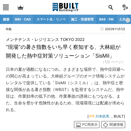
建築
BIM・CAD
スマート化・リノベ
施工・現場管理
BAS・FM
土木
特集
2022年11月1日
メンテナンス・レジリエンス TOKYO 2022
“現場”の暑さ指数をいち早く察知する、大林組が
開発した熱中症対策ソリューション「SisMil」
（1/2 ページ）
日本の夏が過酷になるにつれ、さまざまな場所で、熱中症回避へ
の関心が高まっている。大林組グループのオーク情報システムが
レンタルで提供している「SisMil（シスミル）」は、熱中症と密
接な関係がある暑さ指数（WBGT）を監視するシステムだ。熱中
症は、作業効率の低下の他、作業事故の誘発にもつながる。ま
た、生命を脅かす危険性があるため、現場環境には配慮が求めら
れる。
[
川本鉄馬
，BUILT]
PC用表示
関連情報