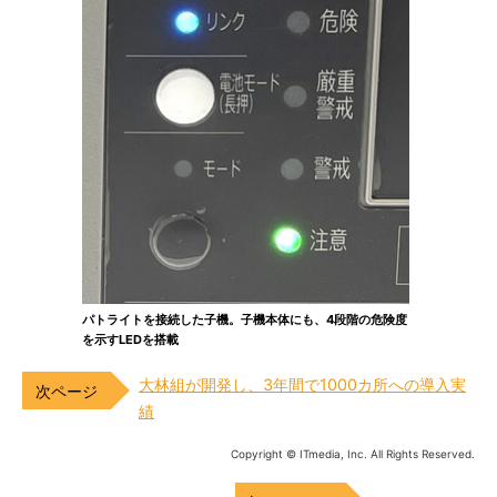
パトライトを接続した子機。子機本体にも、4段階の危険度
を示すLEDを搭載
大林組が開発し、3年間で1000カ所への導入実
績
Copyright © ITmedia, Inc. All Rights Reserved.