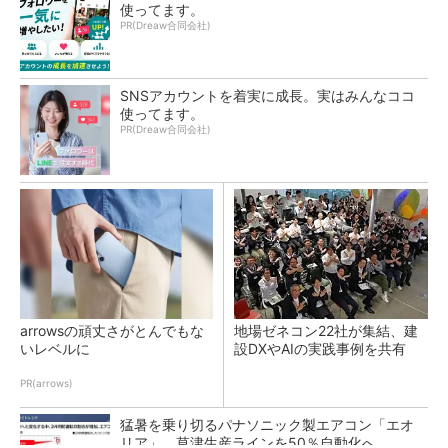
使ってます。
PR(Dreaw合同会社)
SNSアカウントを着実に成長。実はみんなココ
使ってます。
PR(Dreaw合同会社)
arrowsの頑丈さがとんでもな
地場ゼネコン22社が集結、建
いレベルに
設DXやAIの実践事例を共有
PR(arrows)
猛暑を乗り切るパナソニック製エアコン「エオ
リア」 草津生産ラインを50％自動化へ