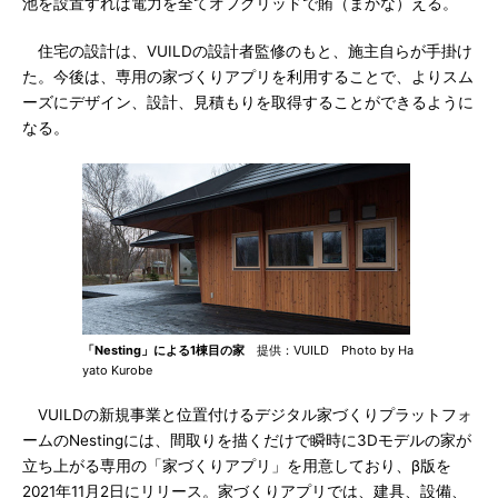
池を設置すれば電力を全てオフグリッドで賄（まかな）える。
住宅の設計は、VUILDの設計者監修のもと、施主自らが手掛け
た。今後は、専用の家づくりアプリを利用することで、よりスム
ーズにデザイン、設計、見積もりを取得することができるように
なる。
「Nesting」による1棟目の家
提供：VUILD Photo by Ha
yato Kurobe
VUILDの新規事業と位置付けるデジタル家づくりプラットフォ
ームのNestingには、間取りを描くだけで瞬時に3Dモデルの家が
立ち上がる専用の「家づくりアプリ」を用意しており、β版を
2021年11月2日にリリース。家づくりアプリでは、建具、設備、