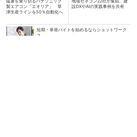
猛暑を乗り切るパナソニック
地場ゼネコン22社が集結、建
製エアコン「エオリア」 草
設DXやAIの実践事例を共有
津生産ラインを50％自動化へ
短期・単発バイトを始めるならショットワーク
ス
PR(ショットワークス)
昇降機トップメーカーが技術の裏側公開 日本
オーチスが「大人の社会科見学」開催
熊本地震でドローン6社が災害支援、テラドロ
ーンやLiberawareらが出動