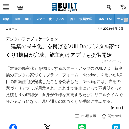
建築
BIM・CAD
スマート化・リノベ
施工・現場管理
BAS・FM
土木
ニュース
2022年1月10日
デジタルファブリケーション
「建築の民主化」を掲げるVUILDのデジタル家づ
くり1棟目が完成、施主向けアプリも提供開始
（1/2 ページ）
「建築の民主化」を標ぼうするスタートアップのVUILDは、新事
業のデジタル家づくりプラットフォーム「Nesting」を用いた1棟
目の新築住宅が完成したことを公表した。Nestingには、専用の
家づくりアプリが用意され、これまで施主にとって不透明だった
見積もりの確認が、自身が仕様を変更するたびにリアルタイムで
分かるようになり、思い通りの家づくりが手軽に実現する。
[BUILT]
PC用表示
関連情報