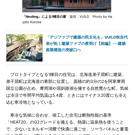
「Nesting」による1棟目の家
提供：VUILD Photo by Ha
yato Kurobe
「デジファブで建築の民主化を」VUILD秋吉代
表が拓く建築ファブの夜明け【前編】──建築
産業構造の突破口へ
プロトタイプとなる1棟目の住宅は、北海道弟子屈町に建築。
弟子屈町は北海道の東部に位置し、面積の約3分の2を阿寒摩周
国立公園が占め、摩周湖や屈斜路湖を擁する自然豊かな町。気候
は冷涼で年間平均気温は5.4度、ときにはマイナス20度にも冷え
込む寒冷地となっている。
寒冷な気候に合わせ、竣工した住宅は断熱性能の基準
「HEAT20」のG2グレードを備える。熱源に温泉熱を使うこと
で、少ないエネルギー消費で快適に過ごせ、ソーラパネルと蓄電