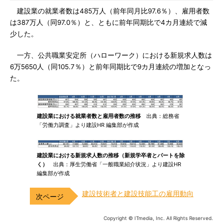
建設業の就業者数は485万人（前年同月比97.6％）、雇用者数
は387万人（同97.0％）と、ともに前年同期比で4カ月連続で減
少した。
一方、公共職業安定所（ハローワーク）における新規求人数は
6万5650人（同105.7％）と前年同期比で9カ月連続の増加となっ
た。
建設業における就業者数と雇用者数の推移
出典：総務省
「労働力調査」より建設HR 編集部が作成
建設業における新規求人数の推移（新規学卒者とパートを除
く）
出典：厚生労働省「一般職業紹介状況」より建設HR
編集部が作成
建設技術者と建設技能工の雇用動向
Copyright © ITmedia, Inc. All Rights Reserved.