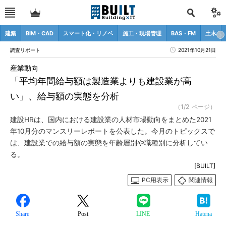
建築
BIM・CAD
スマート化・リノベ
施工・現場管理
BAS・FM
土木
調査リポート
2021年10月21日
産業動向
「平均年間給与額は製造業よりも建設業が高
い」、給与額の実態を分析
（1/2 ページ）
建設HRは、国内における建設業の人材市場動向をまとめた2021
年10月分のマンスリーレポートを公表した。今月のトピックスで
は、建設業での給与額の実態を年齢層別や職種別に分析してい
る。
[BUILT]
PC用表示
関連情報
Share
Post
LINE
Hatena