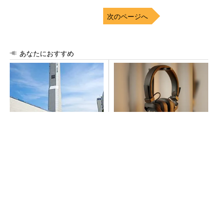
次のページへ
あなたにおすすめ
昇降機トップメーカーが技術
64年の歴史が宿るヘッドホ
の裏側公開 日本オーチスが
ン、いい意味で「想定外」の
「大人の社会科見学」開催
音質
PR(Marshall Group AB)
SNSアカウントを着実に成長。実はみんなココ
使ってます。
PR(Dreaw合同会社)