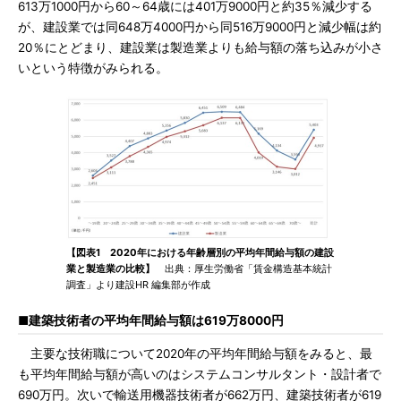
613万1000円から60～64歳には401万9000円と約35％減少する
が、建設業では同648万4000円から同516万9000円と減少幅は約
20％にとどまり、建設業は製造業よりも給与額の落ち込みが小さ
いという特徴がみられる。
【図表1 2020年における年齢層別の平均年間給与額の建設
業と製造業の比較】
出典：厚生労働省「賃金構造基本統計
調査」より建設HR 編集部が作成
■建築技術者の平均年間給与額は619万8000円
主要な技術職について2020年の平均年間給与額をみると、最
も平均年間給与額が高いのはシステムコンサルタント・設計者で
690万円。次いで輸送用機器技術者が662万円、建築技術者が619