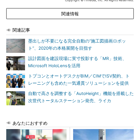
Copyright © ITmedia, Inc. All Rights Reserved.
関連情報
関連記事
墨出しが不要になる完全自動の“施工図描画ロボッ
ト”、2020年の本格展開を目指す
設計図面を建設現場に実寸投影する「MR」技術、
Microsoft HoloLensを活用
トプコンとオートデスクがBIM／CIMでISV契約、ト
レーニングも含めた一気通貫ソリューションを提供
自動で高さを調整する「AutoHeight」機能を搭載した
次世代トータルステーション発売、ライカ
あなたにおすすめ