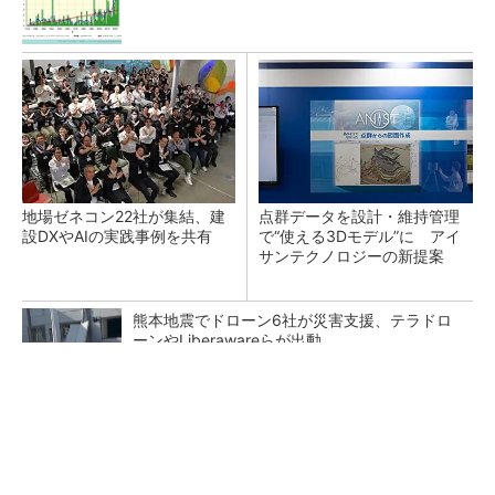
地場ゼネコン22社が集結、建
点群データを設計・維持管理
設DXやAIの実践事例を共有
で“使える3Dモデル”に アイ
サンテクノロジーの新提案
熊本地震でドローン6社が災害支援、テラドロ
ーンやLiberawareらが出動
鹿島が演算工房を子会社化 山岳トンネル工事
の建設ICTを内製化