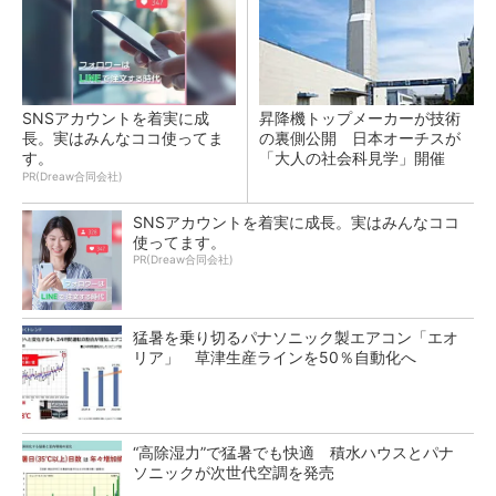
SNSアカウントを着実に成
昇降機トップメーカーが技術
長。実はみんなココ使ってま
の裏側公開 日本オーチスが
す。
「大人の社会科見学」開催
PR(Dreaw合同会社)
SNSアカウントを着実に成長。実はみんなココ
使ってます。
PR(Dreaw合同会社)
猛暑を乗り切るパナソニック製エアコン「エオ
リア」 草津生産ラインを50％自動化へ
“高除湿力”で猛暑でも快適 積水ハウスとパナ
ソニックが次世代空調を発売