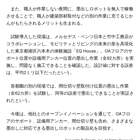
また、職人が作業しない夜間に、墨出しロボットを無人で稼働
させることで、職人が建築部材取付などの別の作業に充てるじか
んがもたらされるメリットも生まれる。
試験導入した現場は、メルセデス・ベンツ日本と竹中工務店が
コラボレーションし、モビリティとリビングの未来の形を具現化
した東京都港区六本木の体験施設「EQ House」。OAフロアのサ
ポート位置や設備用アンカー位置の墨出し作業（全92カ所）を実
施し、問題なく施工できることを確認した。設計値に対する誤差
は、平均2ミリ以下だったという。
首都圏の別の現場では、間仕切り壁取付け位置の墨出し作業
（全62カ所）を試験し、同等の誤差で墨出しできることが実証さ
れたという。
今後は、他社とのオープンイノベーションを通じて、OAフロ
アのサポート、設備用アンカー、間仕切り壁も含め、さまざまな
墨出しに対応できる墨出しロボットの製品化を目指す。