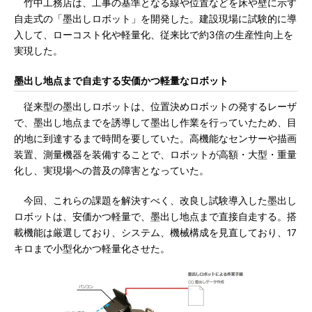
竹中工務店は、工事の基準となる線や位置などを床や壁に示す
自走式の「墨出しロボット」を開発した。建設現場に試験的に導
入して、ローコスト化や軽量化、従来比で約3倍の生産性向上を
実現した。
墨出し地点まで自走する安価かつ軽量なロボット
従来型の墨出しロボットは、位置決めロボットの発するレーザ
で、墨出し地点までを誘導して墨出し作業を行っていたため、目
的地に到達するまで時間を要していた。高機能なセンサーや描画
装置、測量機器を装備することで、ロボットが高額・大型・重量
化し、実現場への普及の障害となっていた。
今回、これらの課題を解決すべく、改良し試験導入した墨出し
ロボットは、安価かつ軽量で、墨出し地点まで直接自走する。搭
載機能は厳選しており、システム、機械構成を見直しており、17
キロまで小型化かつ軽量化させた。