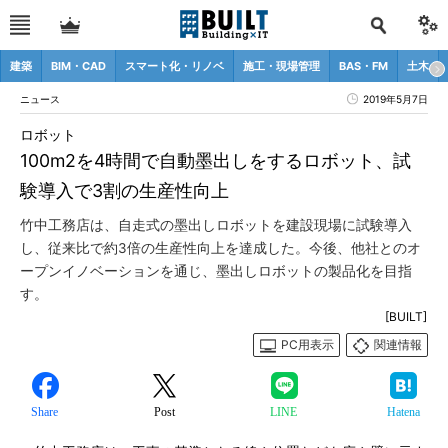
建築
BIM・CAD
スマート化・リノベ
施工・現場管理
BAS・FM
土木
ニュース
2019年5月7日
ロボット
100m2を4時間で自動墨出しをするロボット、試
験導入で3割の生産性向上
竹中工務店は、自走式の墨出しロボットを建設現場に試験導入
し、従来比で約3倍の生産性向上を達成した。今後、他社とのオ
ープンイノベーションを通じ、墨出しロボットの製品化を目指
す。
[BUILT]
PC用表示
関連情報
Share
Post
LINE
Hatena