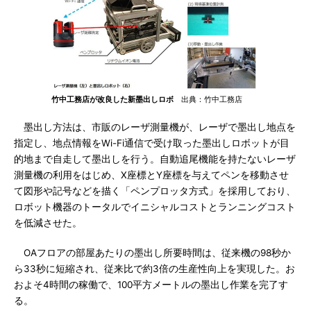
竹中工務店が改良した新墨出しロボ
出典：竹中工務店
墨出し方法は、市販のレーザ測量機が、レーザで墨出し地点を
指定し、地点情報をWi-Fi通信で受け取った墨出しロボットが目
的地まで自走して墨出しを行う。自動追尾機能を持たないレーザ
測量機の利用をはじめ、X座標とY座標を与えてペンを移動させ
て図形や記号などを描く「ペンプロッタ方式」を採用しており、
ロボット機器のトータルでイニシャルコストとランニングコスト
を低減させた。
OAフロアの部屋あたりの墨出し所要時間は、従来機の98秒か
ら33秒に短縮され、従来比で約3倍の生産性向上を実現した。お
およそ4時間の稼働で、100平方メートルの墨出し作業を完了す
る。