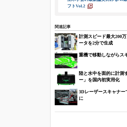
フトVol.2
関連記事
計測スピード最大200
ータを2分で生成
重機で移動しながらス
陸と水中を面的に計測
ー」を国内初実用化
3Dレーザースキャナ
に