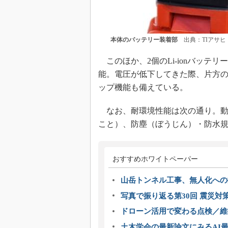
本体のバッテリー装着部
出典：TIアサヒ
このほか、2個のLi-ionバッテ
能。電圧が低下してきた際、片方
ップ機能も備えている。
なお、耐環境性能は次の通り。動作
こと）、防塵（ぼうじん）・防水規格
おすすめホワイトペーパー
山岳トンネル工事、無人化への挑
写真で振り返る第30回 震災対
ドローン活用で変わる点検／維持
土木学会の最新論文にみるAI最