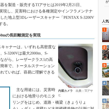
が
を製造・販売するTIアサヒは2019年2月21日、
定を実現し、災害時における各種測定やインフラメンテナ
地上型3Dレーザースキャナー「PENTAX S-3200V
人気
トする。
Vは750mの長距離測定を実現
スキャナーは、いずれも高密度な
3200Vは最大2000m、S-
現しながら、レーザークラス1の高
も簡単で、トータルステーション
なれていれば、容易に理解できる
主な用途には、災害時
内蔵カメラ
出典：TIアサ
ヒ
における地滑りのモニタ
リングをはじめ、道路・橋梁（きょうりょ
う）・ダム・岸壁など大規模構造物の計測に対