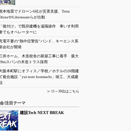
熊本地震でドローン6社が災害支援、Terra
DroneやLiberawareらが出動
「後付け」で既存建機を遠隔操作 車いす利用
者でもオペレーターに
充電不要の“熱中症警告”バンド、キーエンス系
新会社が開発
三井ホーム、木造校舎の新築工事に着手 最大
28mスパンの木造トラス採用
大阪本町駅にオフィス／学校／ホテルの26階建
て複合施設「yui-note honmachi」竣工、大成建
設
≫
11～30位はこちら
会/注目テーマ
建設Tech NEXT BREAK