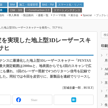
 築
施工・現場管理
BAS・FM
スマート化・リノベ
BIM
 木
CIM・GIS
スマートメンテナンス
i-Construction 2.0
動向
導入事例
製品動向
連載一覧
テーマ特集
展示会
ブックレ
Special
建設Tech NEXT BREAK
メンテナンス・レジリエンス
TOKYO2026
現した地上型3Dレーザースキャナーを発売へ、TIアサヒ
ドローンがもたらす建設業界の“ゲー
第8回 国際 建設・測量展
ムチェンジ” Ver.2.0
（CSPI2026）
測定を実現した地上型3Dレーザースキ
脱3Kから新3Kへ導く建設×IT
第10回 JAPAN BUILD TOKYO－建
印刷
築・土木・不動産の先端技術展－
サヒ
“Society5.0”時代のスマートビル
Japan Drone 2023
VR／ARが描くモノづくりのミライ
「
月
ナンスに最適化した地上型3Dレーザースキャナー「PENTAX
メンテナンス・レジリエンスOSAKA
2020
200Vの最大測定範囲は2000mと、地表面からでも1回のスキャンで広
A
にも優れ、1回のレーザー照射で4つのリターン信号を記録で
日本 ものづくりワールド 2020
2
した。同社では今回を皮切りに、新製品を連続でリリースし
メンテナンス・レジリエンスTOKYO
主
2019
[
宮城谷慶一郎
，
BUILT
]
IGAS2018
「
月
Share
生