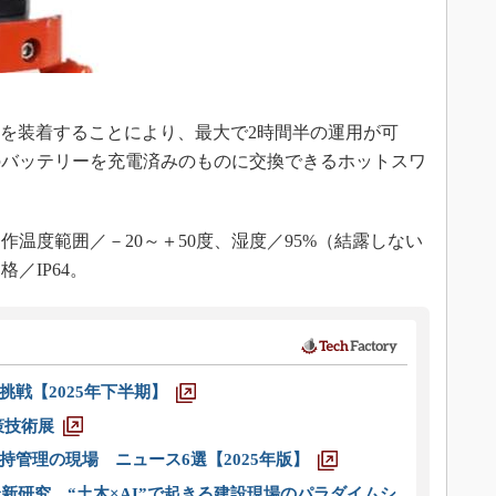
リーを装着することにより、最大で2時間半の運用が可
のバッテリーを充電済みのものに交換できるホットスワ
温度範囲／－20～＋50度、湿度／95%（結露しない
／IP64。
戦【2025年下半期】
策技術展
管理の現場 ニュース6選【2025年版】
新研究 “土木×AI”で起きる建設現場のパラダイムシ