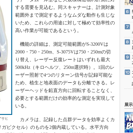
する需要を見込む。同スキャナーは、計測対象
範囲外まで測定するようなムダな動作も生じな
いため、これらの用途に対して極めて効率性の
高い作業が可能であるという。
機能の詳細は、測定可能範囲がS-3200Vは
2000・750・250m、S-3075Vは750・250mの切
り替え、レーザー反復レートはいずれも最大
500kHz（キロヘルツ、250m選択時）。1回のレ
ーザー照射で4つのリターン信号が記録可能な
ため、植生と地表面のデータも分離できる。レ
ーザーヘッドを鉛直方向に回転することなく、
必要とする範囲だけの効率的な測定を実現して
展示
いる。
アサヒ
カメラは、記録した点群データを効率よくカ
l（メガピクセル）のものを2個内蔵している。水平方向