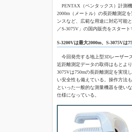
PENTAX（ペンタックス）計測機器
2000m（メートル）の長距離測
ンスなど、広範な用途に対応可能とした
／S-3075V」の国内販売をスター
S-3200Vは最大2000m、S-3075
今回発売する地上型3Dレーザー
近距離測定データの取得はもとより、S-
3075Vは750mの長距離測定を実
い安全性も備えている。操作方法
といった一般的な測量機器を使い
仕様になっている。