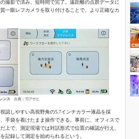
のみの撮影で済み、短時間で完了。遠距離の点群データに
画質一眼レフカメラを取り付けることで、より正確なカ
レンス
出典：TIアサヒ
認しやすい高視野角の5.7インチカラー液晶を採
り、手袋を着けたまま操作できる。事前に、オフィスで
んだ上で、測定現場では対話形式で位置の確認が行え、
標を記録して測定を始められるという。