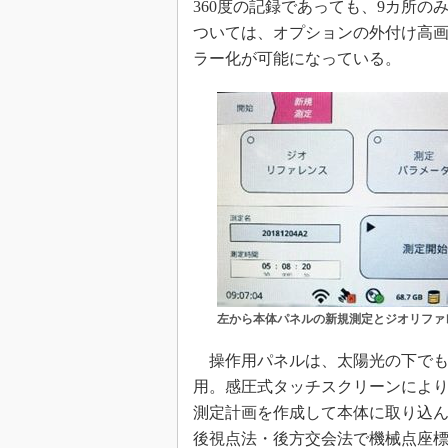
360度の記録であっても、9カ所
ついては、オプションの外付け高
ラー化が可能になっている。
左から本体パネルの新規測定とジオリファ
操作用パネルは、太陽光の下でも視
用。感圧式タッチスクリーンによ
測定計画を作成して本体に取り込
後視点法・後方交会法で機械点座