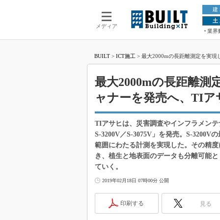
建
土
メディア
業界
BUILT
>
ICT施工
>
最大2000mの長距離測定を実
最大2000mの長距離
ャナーを発売へ、TIア
TIアサヒは、災害調査やインフラメンテ
S-3200V／S-3075V」を発売。S-3
範囲にわたる計測を実現した。その精度
き、植生と地表面のデータも分離可能と
ていく。
2019年02月18日 07時00分 公開
印刷する
見る