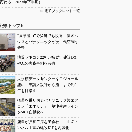
変わる（2025年下半期）
≫ 電子ブックレット一覧
記事トップ10
“高除湿力”で猛暑でも快適 積水ハ
ウスとパナソニックが次世代空調を
発売
地場ゼネコン22社が集結、建設DX
やAIの実践事例を共有
大規模データセンターをモジュール
型に 申請／設計から施工まで約2
年を目指す
猛暑を乗り切るパナソニック製エア
コン「エオリア」 草津生産ライン
を50％自動化へ
鹿島が演算工房を子会社に 山岳ト
ンネル工事の建設ICTを内製化