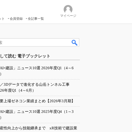
マイページ
ット
会員登録
全記事一覧
して読む 電子ブックレット
AI×建設」ニュース10選 2026年度Q1（4～6
）
I／3Dデータで進化する山岳トンネル工事
026年度Q1（4～6月）
要上場ゼネコン業績まとめ【2026年3月期】
AI×建設」ニュース10選 2025年度Q4（1～3
）
産性向上から技能継承まで xR技術で建設業