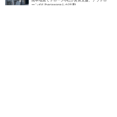
ーンやLiberawareらが出動
点群データを設計・維持管理で“使える3Dモデ
ル”に アイサンテクノロジーの新提案
鹿島が演算工房を子会社化 山岳トンネル工事
の建設ICTを内製化
充電不要の“熱中症警告”バン
三井ホーム、木造校舎の新築