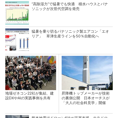
“高除湿力”で猛暑でも快適 積水ハウスとパナ
ソニックが次世代空調を発売
猛暑を乗り切るパナソニック製エアコン「エオ
リア」 草津生産ラインを50％自動化へ
地場ゼネコン22社が集結、建
昇降機トップメーカーが技術
設DXやAIの実践事例を共有
の裏側公開 日本オーチスが
「大人の社会科見学」開催
熊本地震でドローン6社が災害支援、テラドロ