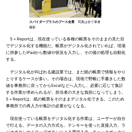
スパイダープラスのブース全景
写真は全て筆者
撮影
S＋Reportは、現在使っている各種の帳票をそのままの見た目
でデジタル化する機能だ。帳票がデジタル化されていれば、現場
に持参したiPadから数値や状況を入力し、その後の処理も自動化
する。
デジタル化が叫ばれる建設業では、まだ紙の帳票で情報をやり
とりするケースが多い。その場合は、現地で野帳に手書きした数
値を事務所に戻ってからExcelなどへ入力し、必要に応じて集計
する作業が求められるが、担当者の大きな負担になってしまう。
S＋Reportは、紙の帳票をそのままデジタル化できる。このため
事務所での再入力や集計の必要がなくなる。
現在使っている帳票をデジタル化する作業は、ユーザーが自分
で行える。データの入力方式も、テンキーを使った直接入力、ラ