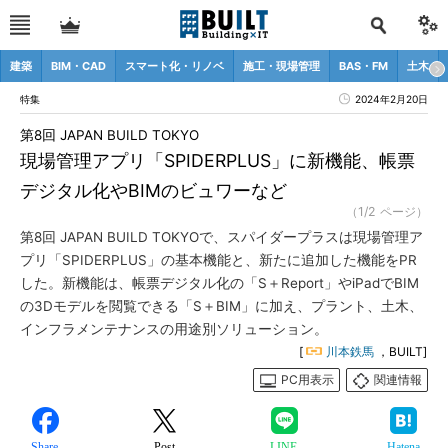
建築
BIM・CAD
スマート化・リノベ
施工・現場管理
BAS・FM
土木
特集
2024年2月20日
第8回 JAPAN BUILD TOKYO
現場管理アプリ「SPIDERPLUS」に新機能、帳票
デジタル化やBIMのビュワーなど
（1/2 ページ）
第8回 JAPAN BUILD TOKYOで、スパイダープラスは現場管理ア
プリ「SPIDERPLUS」の基本機能と、新たに追加した機能をPR
した。新機能は、帳票デジタル化の「S＋Report」やiPadでBIM
の3Dモデルを閲覧できる「S＋BIM」に加え、プラント、土木、
インフラメンテナンスの用途別ソリューション。
[
川本鉄馬
，BUILT]
PC用表示
関連情報
Share
Post
LINE
Hatena