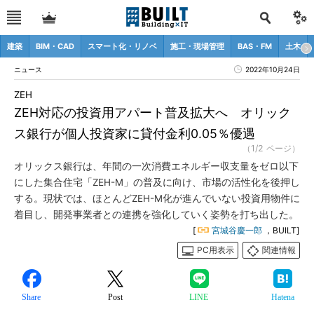
建築
BIM・CAD
スマート化・リノベ
施工・現場管理
BAS・FM
土木
ニュース
2022年10月24日
ZEH
ZEH対応の投資用アパート普及拡大へ オリック
ス銀行が個人投資家に貸付金利0.05％優遇
（1/2 ページ）
オリックス銀行は、年間の一次消費エネルギー収支量をゼロ以下
にした集合住宅「ZEH-M」の普及に向け、市場の活性化を後押し
する。現状では、ほとんどZEH-M化が進んでいない投資用物件に
着目し、開発事業者との連携を強化していく姿勢を打ち出した。
[
宮城谷慶一郎
，BUILT]
PC用表示
関連情報
Share
Post
LINE
Hatena