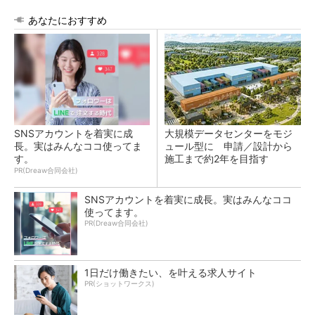
あなたにおすすめ
SNSアカウントを着実に成
大規模データセンターをモジ
長。実はみんなココ使ってま
ュール型に 申請／設計から
す。
施工まで約2年を目指す
PR(Dreaw合同会社)
SNSアカウントを着実に成長。実はみんなココ
使ってます。
PR(Dreaw合同会社)
1日だけ働きたい、を叶える求人サイト
PR(ショットワークス)