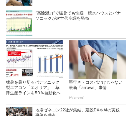
“高除湿力”で猛暑でも快適 積水ハウスとパナ
ソニックが次世代空調を発売
猛暑を乗り切るパナソニック
堅牢さ・コスパだけじゃない
製エアコン「エオリア」 草
最新「arrows」事情
津生産ラインを50％自動化へ
PR(arrows)
地場ゼネコン22社が集結、建設DXやAIの実践
事例を共有