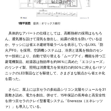
1階平面図
提供：オリックス銀行
具体的なアパートの仕様としては、高断熱材の採用はもちろ
ん、通気層を設けて湿気を放出し、結露の発生を防いでいるほ
か、サッシには省エネ建材等級ラベルを表示しているLIXIL「防
火戸FG」を採用。空調機システムは、冷房と送風を独自のセン
サー技術により、自動で切り替える「ムーブアイ」機能を持つ三
菱電機製品、給湯器は熱効率を約96％に高めた「エコジョーズ」
のリンナイ製、照明は消費電力を蛍光灯の約50％に抑えるパナソ
ニックのLED製品などを駆使して、さまざまな観点から省エネ化
を図った。
さらに、屋上には京セラの多結晶シリコン太陽モジュールを31
面敷き詰め、電力を創出。併せて、15年保証の長寿命と高安全性
を持つ京セラのクレイ型蓄電システム「Enerezza（エネレッツ
ァ）」も導入している。