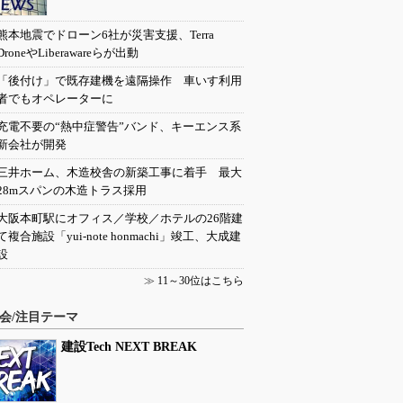
熊本地震でドローン6社が災害支援、Terra
DroneやLiberawareらが出動
「後付け」で既存建機を遠隔操作 車いす利用
者でもオペレーターに
充電不要の“熱中症警告”バンド、キーエンス系
新会社が開発
三井ホーム、木造校舎の新築工事に着手 最大
28mスパンの木造トラス採用
大阪本町駅にオフィス／学校／ホテルの26階建
て複合施設「yui-note honmachi」竣工、大成建
設
≫
11～30位はこちら
会/注目テーマ
建設Tech NEXT BREAK