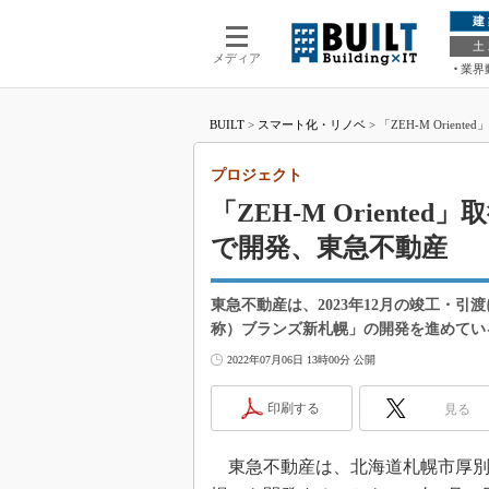
建
土
メディア
業界
BUILT
>
スマート化・リノベ
>
「ZEH-M Ori
プロジェクト
「ZEH-M Orient
で開発、東急不動産
東急不動産は、2023年12月の竣工・
称）ブランズ新札幌」の開発を進めてい
2022年07月06日 13時00分 公開
印刷する
見る
東急不動産は、北海道札幌市厚別