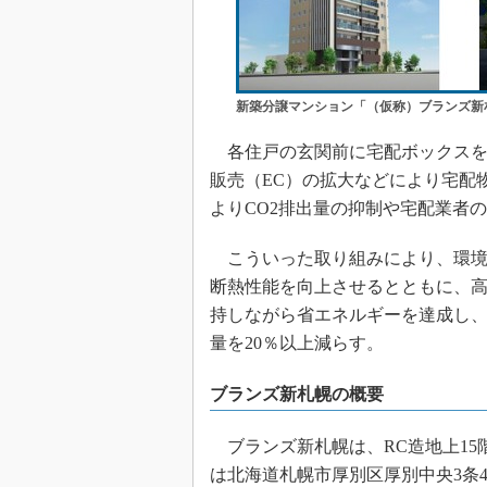
新築分譲マンション「（仮称）ブランズ新
各住戸の玄関前に宅配ボックスを
販売（EC）の拡大などにより宅配
よりCO2排出量の抑制や宅配業者
こういった取り組みにより、環境認証「ZEH
断熱性能を向上させるとともに、
持しながら省エネルギーを達成し
量を20％以上減らす。
ブランズ新札幌の概要
ブランズ新札幌は、RC造地上15階
は北海道札幌市厚別区厚別中央3条4丁