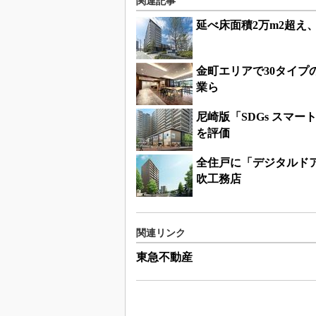
関連記事
延べ床面積2万m2超え
金町エリアで30タイ
業ら
尼崎版「SDGs スマ
を評価
全住戸に「デジタルド
吹工務店
関連リンク
東急不動産