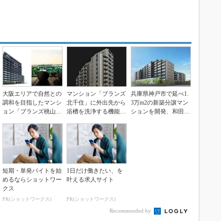
大阪エリアで自然との
マンション「ブランズ
兵庫県神戸市で延べ1.
調和を目指したマンシ
北千住」に外出先から
3万m2の新築分譲マン
ョン「ブランズ桃山
浴槽を洗浄する機能を
ションを開発、和田興
台」の開発に着手
全戸装備
産と東急不動産
短期・単発バイトを始
1日だけ働きたい、を
めるならショットワー
叶える求人サイト
クス
PR(ショットワークス)
PR(ショットワークス)
Recommended by