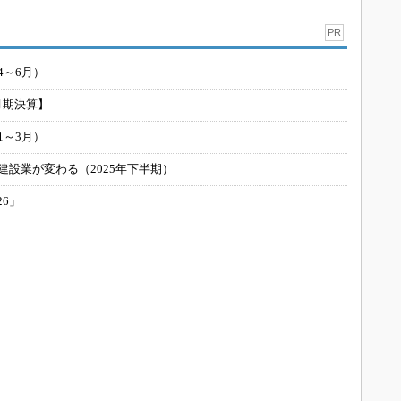
PR
4～6月）
月期決算】
1～3月）
建設業が変わる（2025年下半期）
26」