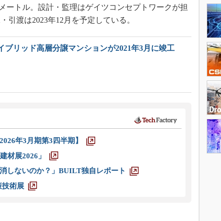
8平方メートル。設計・監理はゲイツコンセプトワークが担
引渡は2023年12月を予定している。
ブリッド高層分譲マンションが2021年3月に竣工
026年3月期第3四半期】
材展2026」
消しないのか？」BUILT独自レポート
策技術展