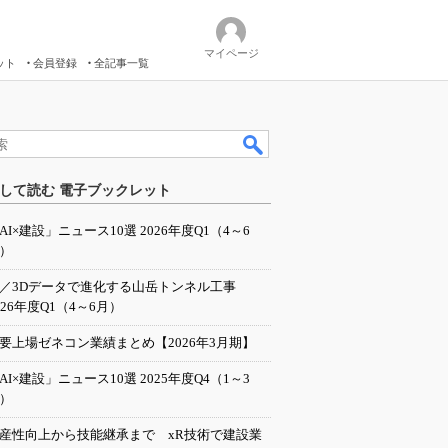
マイページ
ット
会員登録
全記事一覧
して読む 電子ブックレット
AI×建設」ニュース10選 2026年度Q1（4～6
）
I／3Dデータで進化する山岳トンネル工事
026年度Q1（4～6月）
要上場ゼネコン業績まとめ【2026年3月期】
AI×建設」ニュース10選 2025年度Q4（1～3
）
産性向上から技能継承まで xR技術で建設業