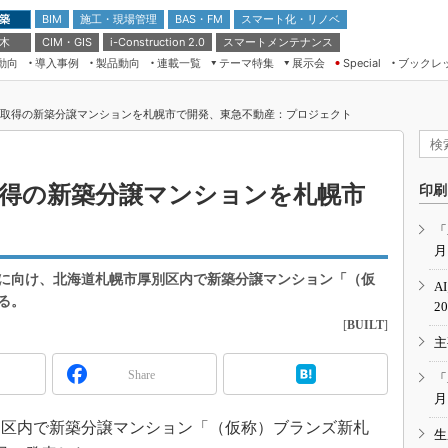
 築
施工・現場管理
BAS・FM
スマート化・リノベ
BIM
 木
CIM・GIS
スマートメンテナンス
i-Construction 2.0
動向
導入事例
製品動向
連載一覧
テーマ特集
展示会
ブックレ
Special
建設Tech NEXT BREAK
メンテナンス・レジリエンス
TOKYO2026
ented」取得の新築分譲マンションを札幌市で開発、東急不動産：プロジェクト
ドローンがもたらす建設業界の“ゲー
第8回 国際 建設・測量展
ムチェンジ” Ver.2.0
（CSPI2026）
脱3Kから新3Kへ導く建設×IT
第10回 JAPAN BUILD TOKYO－建
ed」取得の新築分譲マンションを札幌市
印刷
築・土木・不動産の先端技術展－
“Society5.0”時代のスマートビル
Japan Drone 2023
VR／ARが描くモノづくりのミライ
「
月
メンテナンス・レジリエンスOSAKA
2020
引渡に向け、北海道札幌市厚別区内で新築分譲マンション「（仮
A
日本 ものづくりワールド 2020
る。
2
[
BUILT
]
メンテナンス・レジリエンスTOKYO
主
2019
IGAS2018
Share
「
月
区内で新築分譲マンション「（仮称）ブランズ新札
生