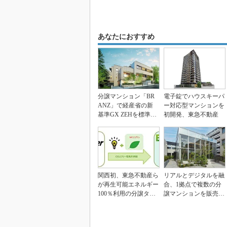
あなたにおすすめ
分譲マンション「BR
電子錠でハウスキーパ
ANZ」で経産省の新
ー対応型マンションを
基準GX ZEHを標準
初開発、東急不動産
化、東急不動産
関西初、東急不動産ら
リアルとデジタルを融
が再生可能エネルギー
合、1拠点で複数の分
100％利用の分譲タワ
譲マンションを販売
ーマンションを開発
東急不動産