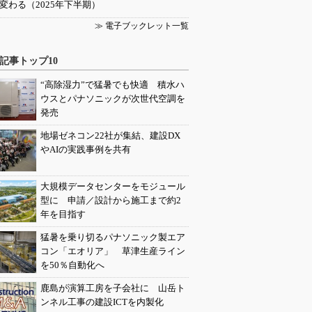
変わる（2025年下半期）
≫ 電子ブックレット一覧
記事トップ10
“高除湿力”で猛暑でも快適 積水ハ
ウスとパナソニックが次世代空調を
発売
地場ゼネコン22社が集結、建設DX
やAIの実践事例を共有
大規模データセンターをモジュール
型に 申請／設計から施工まで約2
年を目指す
猛暑を乗り切るパナソニック製エア
コン「エオリア」 草津生産ライン
を50％自動化へ
鹿島が演算工房を子会社に 山岳ト
ンネル工事の建設ICTを内製化