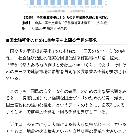
【図表1 予算概算要求における公共事業関係費の要求額の
推移】
出典：国土交通省「予算概算要求概要」（各年度
版）より建設HR 編集部が作成
■国土強靭化のために前年度を上回る予算を要求
国交省の予算概算要求での3本柱は、「国民の安全・安心の確
保」「社会経済活動の確実な回復と経済好循環の加速・拡大」
「豊かで活力ある地方創りと分散型の国づくり」であり、それぞ
れのテーマで建設市場に影響を与える公共事業の予算が要求され
ている。
このうち「国民の安全・安心の確保」のための主な要求額をみ
ると、「災害に屈しない強靱な国土づくりのための防災・減災、
国土強靱化の強力な推進」というテーマのもとに、図表2にある
ような項目で前年度予算を上回る予算を要求している。
近年は、今までにない大雨による甚大な災害が頻発化している
とともに、地震や火山噴火といった自然災害の脅威も大きいこと