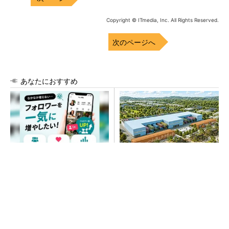
Copyright © ITmedia, Inc. All Rights Reserved.
次のページへ
あなたにおすすめ
SNSアカウントを着実に成
大規模データセンターをモジ
長。実はみんなココ使ってま
ュール型に 申請／設計から
す。
施工まで約2年を目指す
PR(Dreaw合同会社)
SNSアカウントを着実に成長。実はみんなココ
使ってます。
PR(Dreaw合同会社)