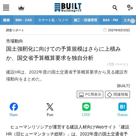
建築
BIM・CAD
スマート化・リノベ
施工・現場管理
BAS・FM
土木
調査リポート
2021年9月30日
市場動向
国土強靭化に向けての予算規模はさらに上積み
か、国交省予算概算要求を独自分析
（1/3 ページ）
建設HRは、2022年度の国土交通省予算概算要求から見る建設市
場動向をまとめた。
[BUILT]
PC用表示
関連情報
Share
Post
LINE
Hatena
ヒューマンリソシアが運営する建設人材向けWebサイト「建設
HR（旧ヒューマンタッチ総研）」は、2022年度の国土交通省予