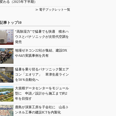
変わる（2025年下半期）
≫ 電子ブックレット一覧
記事トップ10
“高除湿力”で猛暑でも快適 積水ハ
ウスとパナソニックが次世代空調を
発売
地場ゼネコン22社が集結、建設DX
やAIの実践事例を共有
猛暑を乗り切るパナソニック製エア
コン「エオリア」 草津生産ライン
を50％自動化へ
大規模データセンターをモジュール
型に 申請／設計から施工まで約2
年を目指す
鹿島が演算工房を子会社に 山岳ト
ンネル工事の建設ICTを内製化