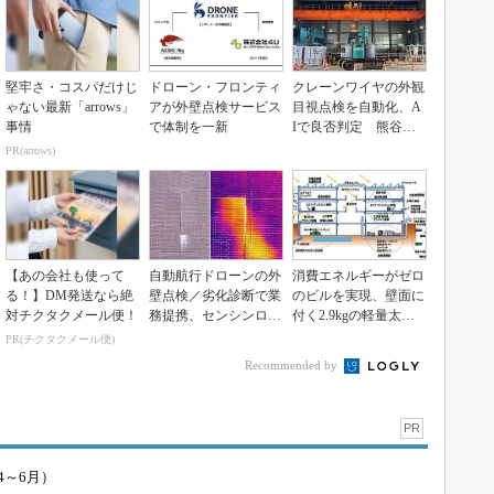
堅牢さ・コスパだけじ
ドローン・フロンティ
クレーンワイヤの外観
ゃない最新「arrows」
アが外壁点検サービス
目視点検を自動化、A
事情
で体制を一新
Iで良否判定 熊谷組
とパシフィックシス
PR(arrows)
テ...
【あの会社も使って
自動航行ドローンの外
消費エネルギーがゼロ
る！】DM発送なら絶
壁点検／劣化診断で業
のビルを実現、壁面に
対チクタクメール便！
務提携、センシンロボ
付く2.9kgの軽量太陽
ティクスとベイシス
電池
PR(チクタクメール便)
Recommended by
PR
4～6月）