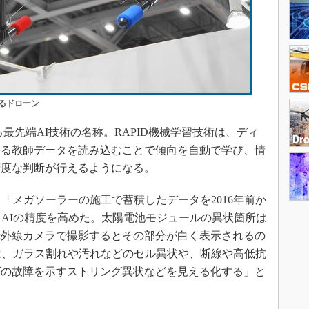
るドローン
ている最先端AI技術の名称。RAPID機械学習技術は、ディ
なる教師データを読み込むことで傾向を自動で学び、情
精度な判断が行えるようになる。
「メガソーラーの施工で蓄積したデータを2016年前か
、AIの精度を高めた。太陽電池モジュールの異状箇所は
赤外線カメラで撮影するとその部分が白く表示されるの
では、ガラス割れや汚れなどのセル異状や、断線や高低抗
ズの故障を示すストリング異状などを見える化する」と