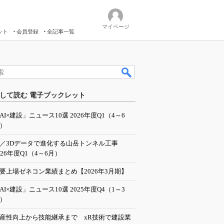
マイページ
ット
会員登録
全記事一覧
して読む 電子ブックレット
AI×建設」ニュース10選 2026年度Q1（4～6
）
I／3Dデータで進化する山岳トンネル工事
026年度Q1（4～6月）
要上場ゼネコン業績まとめ【2026年3月期】
AI×建設」ニュース10選 2025年度Q4（1～3
）
産性向上から技能継承まで xR技術で建設業