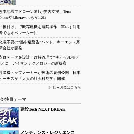
熊本地震でドローン6社が災害支援、Terra
DroneやLiberawareらが出動
「後付け」で既存建機を遠隔操作 車いす利用
者でもオペレーターに
充電不要の“熱中症警告”バンド、キーエンス系
新会社が開発
点群データを設計・維持管理で“使える3Dモデ
ル”に アイサンテクノロジーの新提案
昇降機トップメーカーが技術の裏側公開 日本
オーチスが「大人の社会科見学」開催
≫
11～30位はこちら
会/注目テーマ
建設Tech NEXT BREAK
メンテナンス・レジリエンス