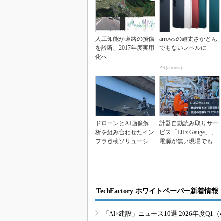
人工知能が道路の損傷
arrowsの頑丈さがとん
を診断、2017年度実用
でもないレベルに
化へ
PR(arrows)
ドローンとAI画像解
計器自動読み取りサー
析を組み合わせたイン
ビス「LiLz Gauge」、
フラ点検ソリューショ
電源が無い現場でも計
ン発売、デルタ電子
器データを...
TechFactory ホワイトペーパー新着情報
「AI×建設」ニュース10選 2026年度Q1（