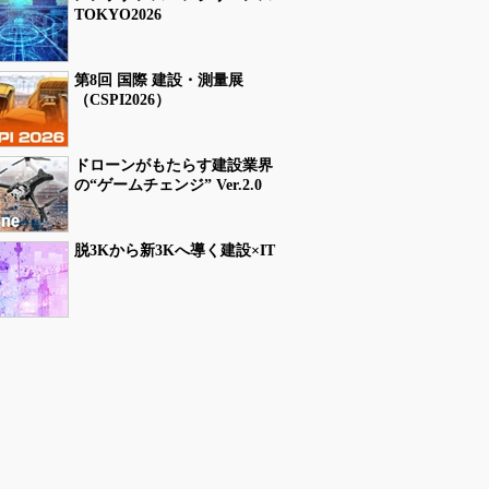
TOKYO2026
第8回 国際 建設・測量展
（CSPI2026）
ドローンがもたらす建設業界
の“ゲームチェンジ” Ver.2.0
脱3Kから新3Kへ導く建設×IT