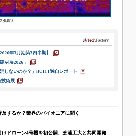
スタ異状
026年3月期第3四半期】
材展2026」
消しないのか？」BUILT独自レポート
策技術展
普及するか？業界のパイオニアに聞く
付けドローン4号機を初公開、芝浦工大と共同開発