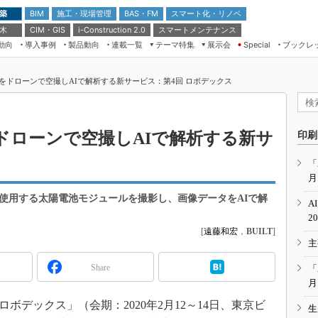
 築
施工・現場管理
BAS・FM
スマート化・リノベ
BIM
 木
CIM・GIS
スマートメンテナンス
i-Construction 2.0
動向
導入事例
製品動向
連載一覧
テーマ特集
展示会
ブックレ
Special
建設Tech NEXT BREAK
メンテナンス・レジリエンス
TOKYO2026
をドローンで空撮しAIで解析する新サービス：第4回 ロボデックス
ドローンがもたらす建設業界の“ゲー
第8回 国際 建設・測量展
ムチェンジ” Ver.2.0
（CSPI2026）
脱3Kから新3Kへ導く建設×IT
第10回 JAPAN BUILD TOKYO－建
ドローンで空撮しAIで解析する新サ
印刷
築・土木・不動産の先端技術展－
“Society5.0”時代のスマートビル
Japan Drone 2023
VR／ARが描くモノづくりのミライ
「
月
メンテナンス・レジリエンスOSAKA
2020
に使用する太陽電池モジュールを撮影し、画像データをAIで解
A
日本 ものづくりワールド 2020
2
[
遠藤和宏
，
BUILT
]
メンテナンス・レジリエンスTOKYO
主
2019
IGAS2018
Share
「
月
ボデックス」（会期：2020年2月12～14日、東京ビ
生