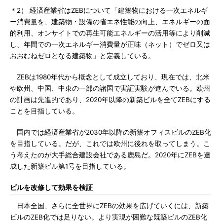
＊2） 経済産業省はZEBについて「建築物における一次エネルギ
ー消費量を、建築物・設備の省エネ性能の向上、エネルギーの面
的利用、オンサイトでの再生可能エネルギーの活用等により削減
し、年間での一次エネルギー消費量が正味（ネット）でゼロ又は
おおむねゼロとなる建築物」と定義している。
ZEBは1980年代から概念として成立しており、現在では、北米
や欧州、中国、中東の一部の諸国で実証実験が進んでいる。欧州
の計画は先進的であり、2020年以降の新築ビルを全てZEBにする
ことを目指している。
国内では経済産業省が2030年以降の新築オフィスビルのZEB化
を目指している。だが、これでは欧州に後れを取ってしまう。こ
う考えたのが大手総合建設会社である鹿島だ。2020年にZEBを達
成した新築ビル第1号を目指している。
ビルを改修して効果を検証
日本全国、さらに全世界にZEBの効果を広げていくには、新築
ビルのZEB化では足りない。より実現が困難な既築ビルのZEB化