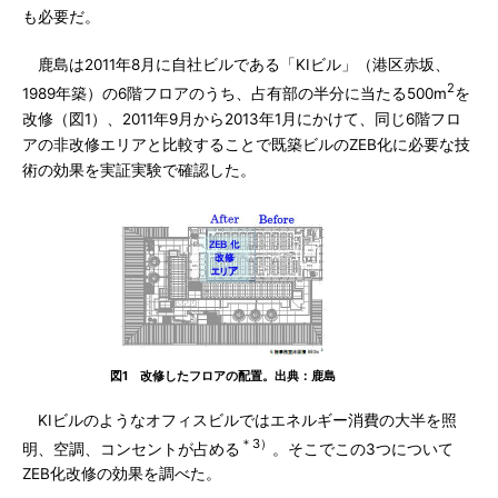
も必要だ。
鹿島は2011年8月に自社ビルである「KIビル」（港区赤坂、
2
1989年築）の6階フロアのうち、占有部の半分に当たる500m
を
改修（図1）、2011年9月から2013年1月にかけて、同じ6階フロ
アの非改修エリアと比較することで既築ビルのZEB化に必要な技
術の効果を実証実験で確認した。
図1 改修したフロアの配置。出典：鹿島
KIビルのようなオフィスビルではエネルギー消費の大半を照
＊3）
明、空調、コンセントが占める
。そこでこの3つについて
ZEB化改修の効果を調べた。