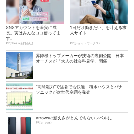
SNSアカウントを着実に成
1日だけ働きたい、を叶える求
長。実はみんなココ使ってま
人サイト
す。
PR(Dreaw合同会社)
PR(ショットワークス)
昇降機トップメーカーが技術の裏側公開 日本
オーチスが「大人の社会科見学」開催
“高除湿力”で猛暑でも快適 積水ハウスとパナ
ソニックが次世代空調を発売
arrowsの頑丈さがとんでもないレベルに
PR(arrows)