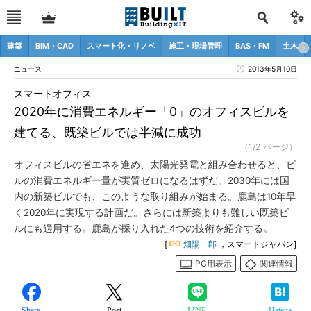
建築
BIM・CAD
スマート化・リノベ
施工・現場管理
BAS・FM
土木
ニュース
2013年5月10日
スマートオフィス
2020年に消費エネルギー「0」のオフィスビルを
建てる、既築ビルでは半減に成功
（1/2 ページ）
オフィスビルの省エネを進め、太陽光発電と組み合わせると、ビ
ルの消費エネルギー量が実質ゼロになるはずだ。2030年には国
内の新築ビルでも、このような取り組みが始まる。鹿島は10年早
く2020年に実現する計画だ。さらには新築よりも難しい既築ビ
ルにも適用する。鹿島が採り入れた4つの技術を紹介する。
[
畑陽一郎
，スマートジャパン]
PC用表示
関連情報
Share
Post
LINE
Hatena