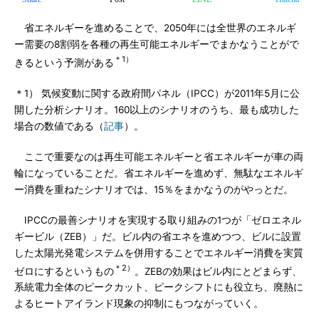
省エネルギーを進めることで、2050年には全世界のエネルギ
ー需要の8割弱を各種の再生可能エネルギーでまかなうことがで
＊1）
きるという予測がある
＊1） 気候変動に関する政府間パネル（IPCC）が2011年5月に公
開した分析シナリオ。160以上のシナリオのうち、最も成功した
場合の数値である（
記事
）。
ここで重要なのは再生可能エネルギーと省エネルギーが車の両
輪になっていることだ。省エネルギーを進めず、無駄なエネルギ
ー消費を重ねたシナリオでは、15％をまかなうのがやっとだ。
IPCCの最善シナリオを実現する取り組みの1つが「ゼロエネル
ギービル（ZEB）」だ。ビル内の省エネを進めつつ、ビルに設置
した太陽光発電システムを併用することでエネルギー消費を実質
＊2）
ゼロにするというもの
。ZEBの効果はビル内にとどまらず、
系統電力全体のピークカット、ピークシフトにも役立ち、廃熱に
よるヒートアイランド現象の抑制にもつながっていく。