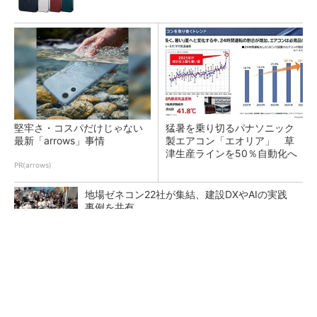
堅牢さ・コスパだけじゃない
猛暑を乗り切るパナソニック
最新「arrows」事情
製エアコン「エオリア」 草
津生産ラインを50％自動化へ
PR(arrows)
地場ゼネコン22社が集結、建設DXやAIの実践
事例を共有
大規模データセンターをモジュール型に 申請
／設計から施工まで約2年を目指す