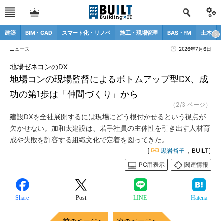
建築
BIM・CAD
スマート化・リノベ
施工・現場管理
BAS・FM
土木
ニュース
2026年7月6日
地場ゼネコンのDX
地場コンの現場監督によるボトムアップ型DX、成
功の第1歩は「仲間づくり」から
（2/3 ページ）
建設DXを全社展開するには現場にどう根付かせるという視点が
欠かせない。加和太建設は、若手社員の主体性を引き出す人材育
成や失敗を許容する組織文化で定着を図ってきた。
[
黒岩裕子
，BUILT]
PC用表示
関連情報
Share
Post
LINE
Hatena
前のページへ
次のページへ