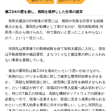
施工DXの壁を崩し、挑戦を後押しした社長の提言
加和太建設のDX推進の背景には、挑戦や失敗を許容する組織
風土がある。重田氏が転機として挙げるのが、現代表取締役 河
田亮一氏から掛けられた「何で面白いと思ったことをやらない
の？」という一言だった。
河田氏は異業種での勤務経験を経て加和太建設に入社し、現在
は不動産開発や施設運営、まちづくりなど建設業の枠にとらわれ
ない事業を展開している。
過去の重田氏は施工DXを進めたいという思いがありながら、
「前例のないデジタル投資に対して確実な費用対効果を示せる
か」「高額な初期投資に対し、経営陣に妥当性を納得させられる
か」という確証が持てず、現場試行や導入提案へ踏み切れずにい
た。特にICT施工の領域は、高額な機材やソフトウェアの調達が
必要な一方で、現場へ定着するか、投資に見合う成果が得られる
かといった導入効果を事前に示すのが難しい。しかし河田氏は、
「本当にやりたいなら挑戦し、その必要性を自ら発信して周囲を