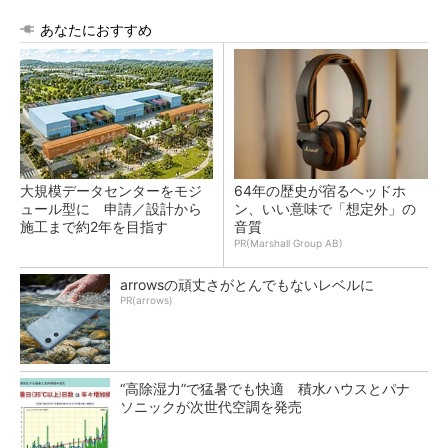
あなたにおすすめ
大規模データセンターをモジ
64年の歴史が宿るヘッドホ
ュール型に 申請／設計から
ン、いい意味で「想定外」の
施工まで約2年を目指す
音質
PR(Marshall Group AB)
arrowsの頑丈さがとんでもないレベルに
PR(arrows)
“高除湿力”で猛暑でも快適 積水ハウスとパナ
ソニックが次世代空調を発売