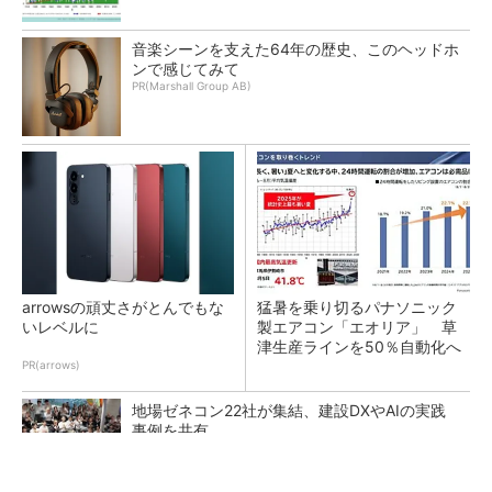
音楽シーンを支えた64年の歴史、このヘッドホ
ンで感じてみて
PR(Marshall Group AB)
arrowsの頑丈さがとんでもな
猛暑を乗り切るパナソニック
いレベルに
製エアコン「エオリア」 草
津生産ラインを50％自動化へ
PR(arrows)
地場ゼネコン22社が集結、建設DXやAIの実践
事例を共有