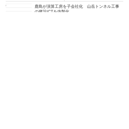
鹿島が演算工房を子会社化 山岳トンネル工事
の建設ICTを内製化
充電不要の“熱中症警告”バンド、キーエンス系
新会社が開発
昇降機トップメーカーが技術の裏側公開 日本
オーチスが「大人の社会科見学」開催