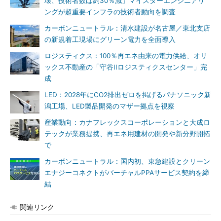
壊、技術者数は約30％減」マイスターエンジニアリ
ングが超重要インフラの技術者動向を調査
カーボンニュートラル：清水建設が名古屋／東北支店
の新規着工現場にグリーン電力を全面導入
ロジスティクス：100％再エネ由来の電力供給、オリ
ックス不動産の「守谷IIロジスティクスセンター」完
成
LED：2028年にCO2排出ゼロを掲げるパナソニック新
潟工場、LED製品開発のマザー拠点を視察
産業動向：カナフレックスコーポレーションと大成ロ
テックが業務提携、再エネ用建材の開発や新分野開拓
で
カーボンニュートラル：国内初、東急建設とクリーン
エナジーコネクトがバーチャルPPAサービス契約を締
結
関連リンク