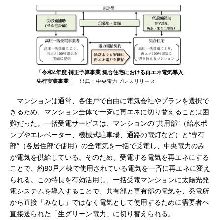
「令和4年度 補正予算事業 集合住宅における再エネ電気導入
先行実装事業」
出典：中央電力プレスリリース
マンションは通常、各住戸で自由に電気会社やプランを選択で
きるため、マンション全体で一斉に再エネに切り替えることは困
難だった。一括受電サービスは、マンションの“共用部”（給水ポ
ンプやエレベーター、機械式駐車場、通路の電灯など）と“専有
部”（各居住部で使用）の全電気を一括で受電し、中央電力のみ
が電気を供給している。そのため、受電する電気を再エネにする
ことで、約80戸／棟で使用されている電気を一斉に再エネに変え
られる。この特長を有効活用し、一括受電マンションに太陽光発
電システムを導入することで、共有部と専有部の電気を、発電所
から直接「みなし」ではなく電気として使用するために需要者へ
直接送られた「生グリーン電力」に切り替えられる。