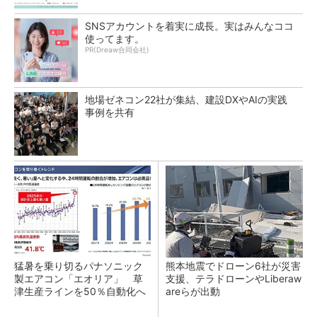
SNSアカウントを着実に成長。実はみんなココ
使ってます。
PR(Dreaw合同会社)
地場ゼネコン22社が集結、建設DXやAIの実践
事例を共有
猛暑を乗り切るパナソニック
熊本地震でドローン6社が災害
製エアコン「エオリア」 草
支援、テラドローンやLiberaw
津生産ラインを50％自動化へ
areらが出動