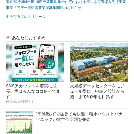
東京都 令和4年度 補正予算事業 集合住宅における再エネ電気導入先行実装
事業「高圧一括受電事業者募集開始のお知らせ」
中央電力プレスリリース
あなたにおすすめ
SNSアカウントを着実に成
大規模データセンターをモジ
長。実はみんなココ使ってま
ュール型に 申請／設計から
す。
施工まで約2年を目指す
PR(Dreaw合同会社)
“高除湿力”で猛暑でも快適 積水ハウスとパナ
ソニックが次世代空調を発売