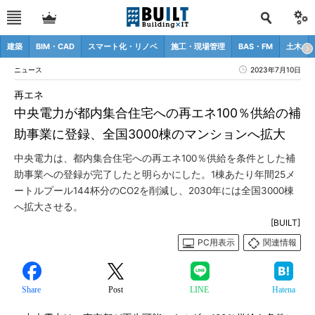
建築
BIM・CAD
スマート化・リノベ
施工・現場管理
BAS・FM
土木
ニュース
2023年7月10日
再エネ
中央電力が都内集合住宅への再エネ100％供給の補
助事業に登録、全国3000棟のマンションへ拡大
中央電力は、都内集合住宅への再エネ100％供給を条件とした補
助事業への登録が完了したと明らかにした。1棟あたり年間25メ
ートルプール144杯分のCO2を削減し、2030年には全国3000棟
へ拡大させる。
[BUILT]
PC用表示
関連情報
Share
Post
LINE
Hatena