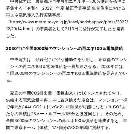
中央電力は、東京都が再生可能エネルギー100％供給を条件に
募集する「令和4（2022）年度 補正予算事業 集合住宅における
再エネ電気導入先行実装事業」
（https://www.metro.tokyo.lg.jp/tosei/hodohappyo/press/2022/
12/19/14.html）の事業者として7月3日に登録が完了したと発表
した。
2030年に全国3000棟のマンションへの再エネ100％電気供給
中央電力は、登録完了に伴う補助金を活用し、東京都のマンシ
ョンへの再エネ100％電気供給を一層加速させる。2030年には、
全国3000棟のマンションへの再エネ100％電気供給を見込んでい
る。
家庭の年間CO2排出量（電気由来）は1.8トンとされており、
供給する電気全量を再エネに置き換えた場合は、マンション一棟
で年間約144t-CO2（トンCo2）の削減が可能になる（1t-CO2あ
たりの体積は25メートルプール1杯分とほぼ同じ）。そのため、
全国3000棟のマンションへの再エネ100％供給を達成すると、年
間で東京ドーム（体積）177個分のCO2削減に貢献する。