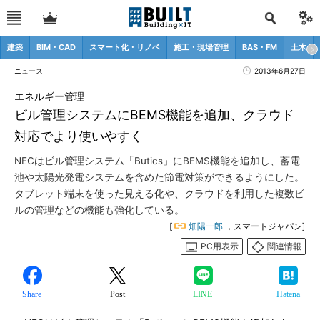
建築
BIM・CAD
スマート化・リノベ
施工・現場管理
BAS・FM
土木
ニュース
2013年6月27日
エネルギー管理
ビル管理システムにBEMS機能を追加、クラウド
対応でより使いやすく
NECはビル管理システム「Butics」にBEMS機能を追加し、蓄電
池や太陽光発電システムを含めた節電対策ができるようにした。
タブレット端末を使った見える化や、クラウドを利用した複数ビ
ルの管理などの機能も強化している。
[
畑陽一郎
，スマートジャパン]
PC用表示
関連情報
Share
Post
LINE
Hatena