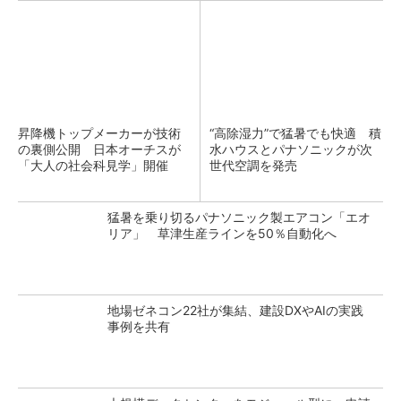
昇降機トップメーカーが技術
“高除湿力”で猛暑でも快適 積
の裏側公開 日本オーチスが
水ハウスとパナソニックが次
「大人の社会科見学」開催
世代空調を発売
猛暑を乗り切るパナソニック製エアコン「エオ
リア」 草津生産ラインを50％自動化へ
地場ゼネコン22社が集結、建設DXやAIの実践
事例を共有