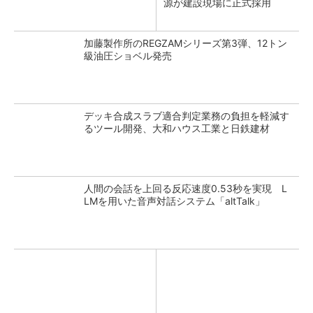
源が建設現場に正式採用
加藤製作所のREGZAMシリーズ第3弾、12トン
級油圧ショベル発売
デッキ合成スラブ適合判定業務の負担を軽減す
るツール開発、大和ハウス工業と日鉄建材
人間の会話を上回る反応速度0.53秒を実現 L
LMを用いた音声対話システム「altTalk」