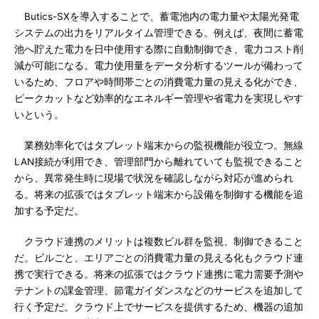
Butics-SXを導入することで、蓄電池内の電力量や太陽光発電
システムの出力をリアルタイム管理できる。例えば、夜間に蓄電
池へ貯えた電力を日中使用する際に自動制御でき、電力コスト削
減が可能になる。電力使用量をデータ分析するツールが備わって
いるため、フロアや時間帯ごとの消費電力量の見える化ができ、
ピークカットなど効率的なエネルギー管理や省電力を実現しやす
いという。
業務効率化ではタブレット端末からの監視機能が役立つ。無線
LAN接続が利用でき、管理部門から離れていても監視できること
から、異常発生時に現場で状況を確認しながら対応が進められ
る。将来の拡張ではタブレット端末から設備を制御する機能を追
加する予定だ。
クラウド連携のメリットは複数ビル群を監視、制御できること
だ。ビルごと、エリアごとの消費電力量の見える化もクラウド連
携で実行できる。将来の拡張ではクラウド連携に電力需要予測や
テナントの課金管理、節電ガイダンスなどのサービスを追加して
行く予定だ。クラウド上でサービスを提供するため、機器の追加