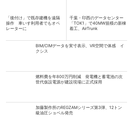
「後付け」で既存建機を遠隔
千葉・印西のデータセンター
操作 車いす利用者でもオペ
「TOK1」で40MW規模の新棟
レーターに
着工、AirTrunk
BIM/CIMデータを実寸表示、VR空間で体感 イ
クシス
燃料費を年800万円削減 発電機と蓄電池の次
世代仮設電源が建設現場に正式採用
加藤製作所のREGZAMシリーズ第3弾、12トン
級油圧ショベル発売