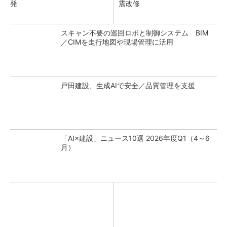
発
震改修
スキャン不要の巡回ロボと制御システム BIM
／CIMを走行地図や現場管理に活用
戸田建設、生成AIで安全／品質管理を支援
「AI×建設」ニュース10選 2026年度Q1（4～6
月）