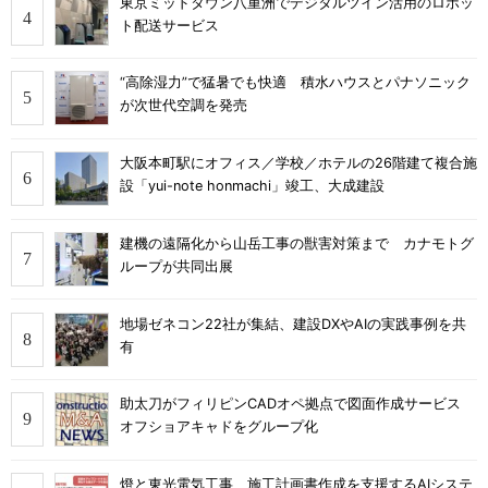
東京ミッドタウン八重洲でデジタルツイン活用のロボッ
ト配送サービス
“高除湿力”で猛暑でも快適 積水ハウスとパナソニック
が次世代空調を発売
大阪本町駅にオフィス／学校／ホテルの26階建て複合施
設「yui-note honmachi」竣工、大成建設
建機の遠隔化から山岳工事の獣害対策まで カナモトグ
ループが共同出展
地場ゼネコン22社が集結、建設DXやAIの実践事例を共
有
助太刀がフィリピンCADオペ拠点で図面作成サービス
オフショアキャドをグループ化
燈と東光電気工事、施工計画書作成を支援するAIシステ