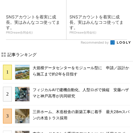
SNSアカウントを着実に成
SNSアカウントを着実に成
長。実はみんなココ使ってま
長。実はみんなココ使ってま
す。
す。
PR(Dreaw合同会社)
PR(Dreaw合同会社)
Recommended by
記事ランキング
大規模データセンターをモジュール型に 申請／設計か
ら施工まで約2年を目指す
フィジカルAIで建機自動化、人型ロボで操縦 安藤ハザ
マと神戸高専が共同研究
三井ホーム、木造校舎の新築工事に着手 最大28mスパ
ンの木造トラス採用