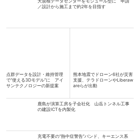
大規模データセンターをモジュール型に 申請
／設計から施工まで約2年を目指す
点群データを設計・維持管理
熊本地震でドローン6社が災害
で“使える3Dモデル”に アイ
支援、テラドローンやLiberaw
サンテクノロジーの新提案
areらが出動
鹿島が演算工房を子会社化 山岳トンネル工事
の建設ICTを内製化
充電不要の“熱中症警告”バンド、キーエンス系