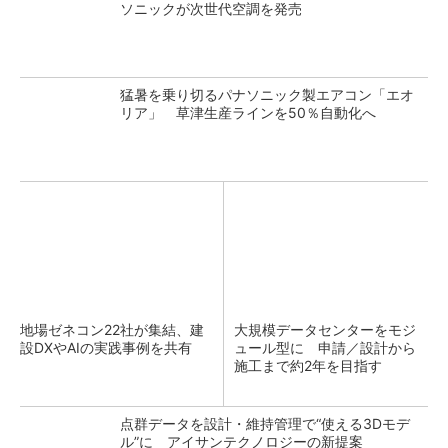
ソニックが次世代空調を発売
猛暑を乗り切るパナソニック製エアコン「エオ
リア」 草津生産ラインを50％自動化へ
地場ゼネコン22社が集結、建
大規模データセンターをモジ
設DXやAIの実践事例を共有
ュール型に 申請／設計から
施工まで約2年を目指す
点群データを設計・維持管理で“使える3Dモデ
ル”に アイサンテクノロジーの新提案