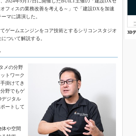
024年9月17日に開催したBUILT主催の「建設DXセ
ックオフィスの業務改善を考える～」で「建設DXを加速
テーマに講演した。
てゲームエンジンをコア技術とするシリコンスタジオ
3D
性について解説する。
？
タメの分野
ネットワーク
を手掛けてき
木分野でもゲ
Dデジタル
サポートして
物体や空間