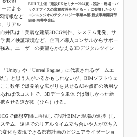
する技術
BUILT主催「建設DXセミナー2024夏～設計・現場・バ
ナーによる
ックオフィスの業務改善を考える～」に登壇したシリ
コンスタジオのテクノロジー事業本部 新規事業開発部
地図情報など
部長 向井亨光氏
め、リアル
向井氏は「美麗な建築3DCG制作、システム開発、サ
る学習／検証環境など、企画／導入コンサルからサポー
強み。ユーザーの要望をかなえる3Dデジタルツイン
ity」や「Unreal Engine」に代表されるゲームエ
Mだ」と思う人がいるかもしれないが、BIMソフトウェ
ここ数年で爆発的な広がりを見せるAIや点群の活用な
あれば低コストで、3Dデータ単体では難しかった新
連携させる道が拓（ひら）ける。
CGで仮想空間に再現して設計BIMと現場の進捗（し
システム、遠隔でのリアルタイム立ち合いや人が立ち入
の変化を表現できる都市計画のビジュアライゼーショ