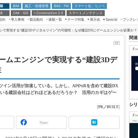
 築
施工・現場管理
BAS・FM
スマート化・リノベ
BIM
 木
CIM・GIS
スマートメンテナンス
i-Construction 2.0
動向
導入事例
製品動向
連載一覧
テーマ特集
展示会
ブックレ
Special
建設Tech NEXT BREAK
メンテナンス・レジリエンス
ンで実現する“建設3Dデジタルツイン”の可能性：なぜ建設DXにゲームエンジンが必要か？
TOKYO2026
ドローンがもたらす建設業界の“ゲー
関連
第8回 国際 建設・測量展
ムチェンジ” Ver.2.0
（CSPI2026）
？
脱3Kから新3Kへ導く建設×IT
第10回 JAPAN BUILD TOKYO－建
ームエンジンで実現する“建設3Dデ
築・土木・不動産の先端技術展－
“Society5.0”時代のスマートビル
性
Japan Drone 2023
VR／ARが描くモノづくりのミライ
メンテナンス・レジリエンスOSAKA
2020
ツイン活用が加速している。しかし、AIやxRを含めて建設DX
日本 ものづくりワールド 2020
ている建設会社はどれほどあるだろうか？ 活用のカギはゲー
メンテナンス・レジリエンスTOKYO
シリ
2019
[
PR／BUILT
]
IGAS2018
Share