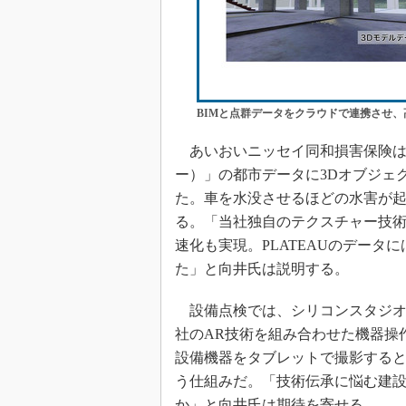
BIMと点群データをクラウドで連携させ
あいおいニッセイ同和損害保険は、国土
ー）」の都市データに3Dオブジェ
た。車を水没させるほどの水害が
る。「当社独自のテクスチャー技
速化も実現。PLATEAUのデータ
た」と向井氏は説明する。
設備点検では、シリコンスタジオ
社のAR技術を組み合わせた機器操
設備機器をタブレットで撮影すると
う仕組みだ。「技術伝承に悩む建
か」と向井氏は期待を寄せる。