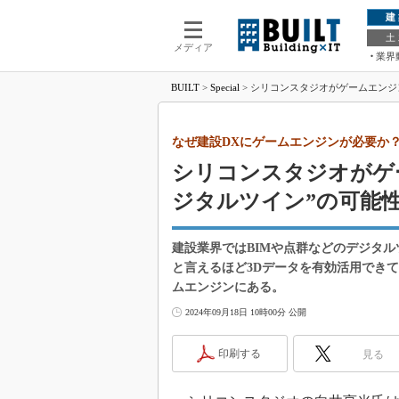
建
土
メディア
業界
BUILT
>
Special
>
シリコンスタジオがゲームエンジ
なぜ建設DXにゲームエンジンが必要か
シリコンスタジオがゲ
ジタルツイン”の可能
建設業界ではBIMや点群などのデジタル
と言えるほど3Dデータを有効活用でき
ムエンジンにある。
2024年09月18日 10時00分 公開
印刷する
見る