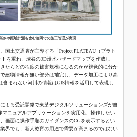
、高さや距離計測も含む遠隔での施工管理が実現
交通省が主導する「Project PLATEAU（プラト
クトを重ね、渋谷の3D浸水ハザードマップを作成し
起きたらどの程度の被害規模になるのかが視覚的に分か
術で建物情報が無い部分は補完し、データ加工により高
には含まれない河川の情報はGIS情報を活用して表現し
による受託開発で東芝デジタルソリューションズが自
作マニュアルアプリケーションを実用化。操作したい
、画面に操作手順のガイダンスのCGを表示するとい
設業界でも、新人教育の用途で需要が高まるのではない