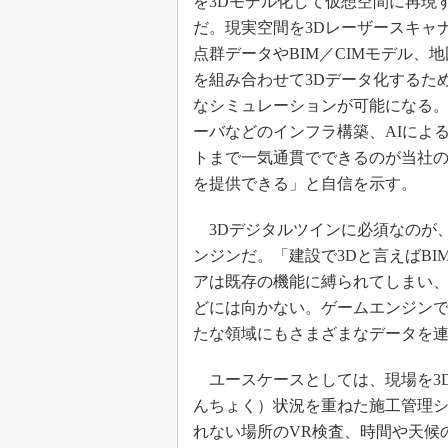
を3Dモデル化して仮想空間に再現
だ。現実空間を3Dレーザースキャ
点群データやBIM／CIMモデル、
を組み合わせて3Dデータ化するた
なシミュレーションが可能になる。
ーバなどのインフラ構築、AIによ
トまで一気通貫でできるのが当社の
を提供できる」と自信を示す。
3Dデジタルツインに必須なのが、「Un
ンジンだ。「建設で3Dと言えばBI
アは既存の機能に縛られてしまい、
どには向かない。ゲームエンジンで
たな領域にもさまざまなデータを
ユースケースとしては、現場を3D
んちょく）状況を重ねた施工管理
れない場所のVR検査、時間や天候