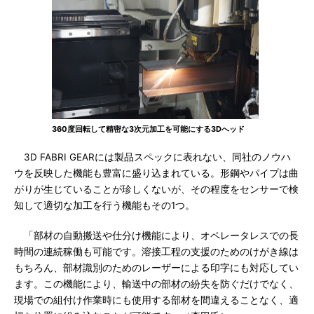
360度回転して精密な3次元加工を可能にする3Dへッド
3D FABRI GEARには製品スペックに表れない、同社のノウハ
ウを反映した機能も豊富に盛り込まれている。形鋼やパイプは曲
がりが生じていることが珍しくないが、その程度をセンサーで検
知して適切な加工を行う機能もその1つ。
「部材の自動搬送や仕分け機能により、オペレータレスでの長
時間の連続稼働も可能です。溶接工程の支援のためのけがき線は
もちろん、部材識別のためのレーザーによる印字にも対応してい
ます。この機能により、輸送中の部材の紛失を防ぐだけでなく、
現場での組付け作業時にも使用する部材を間違えることなく、適