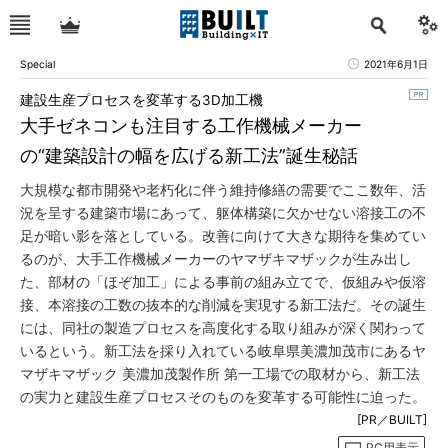
Special
2021年6月1日
建設生産プロセスを変革する3D加工機
大手ゼネコンも注目する工作機械メーカー
の“建築設計の幅を広げる新工法”誕生秘話
大規模な都市開発や老朽化に伴う維持修繕の需要でここ数年、活
況を呈する建築市場にあって、躯体構築に欠かせない溶接工の不
足が暗い影を落としている。改善に向けて大きな期待を集めてい
るのが、大手工作機械メーカーのヤマザキマザックが生み出し
た、部材の「ほぞ加工」による事前の組み立てで、仮組みや仮溶
接、本溶接の工数の抜本的な削減を実現する新工法だ。その誕生
には、同社の製造プロセスを高度化する取り組みが深く関わって
いるという。新工法を採り入れている岐阜県美濃加茂市にあるヤ
マザキマザック 美濃加茂製作所 第一工場での取材から、新工法
の実力と建設生産プロセスそのものを変革する可能性に迫った。
[PR／BUILT]
PC用表示