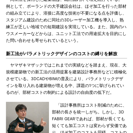
例として、ポーランドの大手建設会社は、ほぞ加工を行った部材
の組み立てにより、溶接に高度な技術が不要になる点を評価し、
スタジアム建設のために同社の3Dレーザー加工機を導入し、熟
練工が乏しい地域での短期建設を実現している。また、国内のハ
ウスメーカーなどからは、ユニット工法での用途拡大を目的にし
た問い合わせも寄せられているという。
新工法がパラメトリックデザインのコストの縛りを解放
ヤマザキマザックではこれまでの実績などを踏まえ、現在、大
規模建築物での新工法の活用提案を建築設計事務所などに積極化
させている。3DCADやBIMの普及により、パラメトリックデザ
インを取り入れる建築物が増える中、課題の1つに挙げられてい
るのが、部材コストの制約による設計の自由度の低下だ。
「設計事務所はコスト削減のために、
部材の長さを統一しがち。しかし、3D
FABRI GEARであれば、部材が長くても
短くても加工コストは変わらず安価であ
り、ほぞ加工のコストも同様。コストの