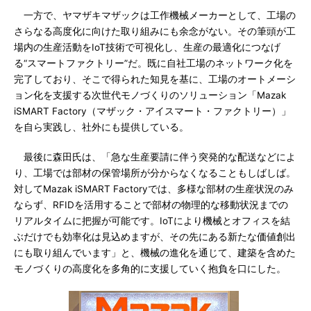
一方で、ヤマザキマザックは工作機械メーカーとして、工場の
さらなる高度化に向けた取り組みにも余念がない。その筆頭が工
場内の生産活動をIoT技術で可視化し、生産の最適化につなげ
る“スマートファクトリー”だ。既に自社工場のネットワーク化を
完了しており、そこで得られた知見を基に、工場のオートメーシ
ョン化を支援する次世代モノづくりのソリューション「Mazak
iSMART Factory（マザック・アイスマート・ファクトリー）」
を自ら実践し、社外にも提供している。
最後に森田氏は、「急な生産要請に伴う突発的な配送などによ
り、工場では部材の保管場所が分からなくなることもしばしば。
対してMazak iSMART Factoryでは、多様な部材の生産状況のみ
ならず、RFIDを活用することで部材の物理的な移動状況までの
リアルタイムに把握が可能です。IoTにより機械とオフィスを結
ぶだけでも効率化は見込めますが、その先にある新たな価値創出
にも取り組んでいます」と、機械の進化を通じて、建築を含めた
モノづくりの高度化を多角的に支援していく抱負を口にした。