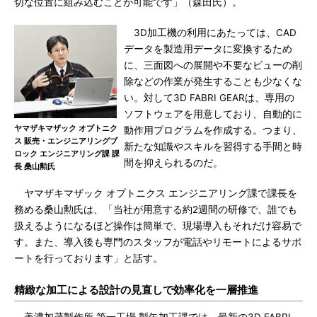
切な位置に組み込むことが可能です」（森田氏）。
3D加工機の利用にあたっては、CAD
データを製造用データに変換するため
に、三面図への展開や不要なビューの削
除などの作業が発生することも少なくな
い。対して3D FABRI GEARは、専用の
ソフトウェアを用意しており、自動的に
ヤマザキマザック オプトニク
動作用プログラムを作成する。つまり、
ス 販売・エンジニアリングブ
新たな知識やスキルを習得する手間と時
ロック エンジニアリング課 課
間を抑えられるのだ。
長 桑山勲氏
ヤマザキマザック オプトニクス エンジニアリング課で課長を
務める桑山勲氏は、「当社が用意する約2週間の研修で、誰でも
扱えるようになるほど操作は簡単で、現場導入もそれだけ容易で
す。また、導入後も専門のスタッフが電話やリモートによるサポ
ートを行っております」と話す。
精緻な加工による設計の見直しで効率化を一層推進