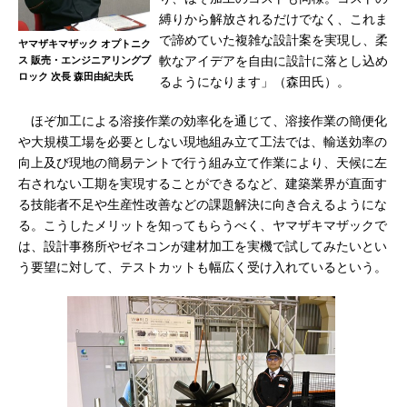
縛りから解放されるだけでなく、これま
で諦めていた複雑な設計案を実現し、柔
ヤマザキマザック オプトニク
ス 販売・エンジニアリングブ
軟なアイデアを自由に設計に落とし込め
ロック 次長 森田由紀夫氏
るようになります」（森田氏）。
ほぞ加工による溶接作業の効率化を通じて、溶接作業の簡便化
や大規模工場を必要としない現地組み立て工法では、輸送効率の
向上及び現地の簡易テントで行う組み立て作業により、天候に左
右されない工期を実現することができるなど、建築業界が直面す
る技能者不足や生産性改善などの課題解決に向き合えるようにな
る。こうしたメリットを知ってもらうべく、ヤマザキマザックで
は、設計事務所やゼネコンが建材加工を実機で試してみたいとい
う要望に対して、テストカットも幅広く受け入れているという。