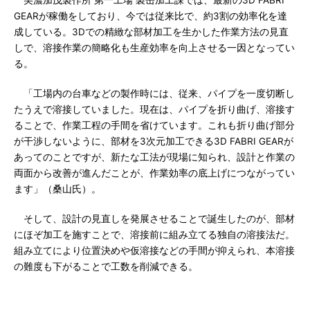
美濃加茂製作所 第一工場 製缶加工課では、最新の3D FABRI
GEARが稼働をしており、今では従来比で、約3割の効率化を達
成している。3Dでの精緻な部材加工を生かした作業方法の見直
しで、溶接作業の簡略化も生産効率を向上させる一因となってい
る。
「工場内の台車などの製作時には、従来、パイプを一度切断し
たうえで溶接していました。現在は、パイプを折り曲げ、溶接す
ることで、作業工程の手間を省けています。これも折り曲げ部分
が干渉しないように、部材を3次元加工できる3D FABRI GEARが
あってのことですが、新たな工法が現場に知られ、設計と作業の
両面から改善が進んだことが、作業効率の底上げにつながってい
ます」（桑山氏）。
そして、設計の見直しを発展させることで誕生したのが、部材
にほぞ加工を施すことで、溶接前に組み立てる独自の溶接法だ。
組み立てにより位置決めや仮溶接などの手間が抑えられ、本溶接
の難度も下がることで工数を削減できる。