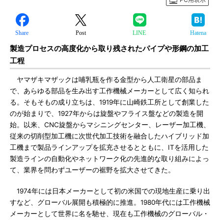
Share
Post
LINE
Hatena
製造プロセスの高度化から取り残されたパイプや形鋼の加工
工程
ヤマザキマザックは哺乳瓶を作る金型から人工衛星の部品ま
で、あらゆる部品を生み出す工作機械メーカーとして広く知られ
る。そもそもの成り立ちは、1919年に山崎鉄工所として創業した
のが始まりで、1927年からは旋盤やフライス盤などの製造を開
始。以来、CNC旋盤からマシニングセンター、レーザー加工機、
従来の切削型加工機に次世代加工技術を融合したハイブリッド加
工機まで製品ラインアップを拡充させるとともに、ITを活用した
製造ラインの自動化やネットワーク化の先進的な取り組みによっ
て、業界を問わずユーザーの裾野を拡大させてきた。
1974年には日本メーカーとして初の米国での現地生産に乗り出
すなど、グローバル展開も積極的に推進。1980年代には工作機械
メーカーとして世界に名を馳せ、現在も工作機械のグローバル・