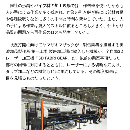
同社の形鋼やパイプ材の加工現場では工作機械を使いながらも
人の手による作業が多く残され、作業の引き継ぎ時には部材移動
や各種段取りなどに多くの手間と時間を費やしていた。また、人
の手による作業は属人的スキルに依るところも大きく、仕上がり
品質の問題から再作業のロスも発生していた。
状況打開に向けてヤマザキマザックが、製缶業務を担当する美
濃加茂製作所 第一工場 製缶加工課に導入した機械が、全自動3D
レーザー加工機「3D FABRI GEAR」だ。以前の懸案事項だった
部材の回転に対応するとともに、レーザーによる切断や穴あけ、
タップ加工などの機能も1台に集約している。その導入効果は、
目を見張るものだったという。