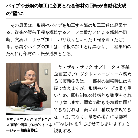
パイプや形鋼の加工に必要となる部材の回転が自動化実現
の“壁”に
その原因は、形鋼やパイプを加工する際の加工工程に起因す
る。従来の製缶工程を概観すると、ノコ盤などによる部材の切
断、穴あけ、タップ加工、バリ取りといった工程を辿（たど）
る。形鋼やパイプの加工は、平板の加工とは異なり、工程集約の
ためには部材の回転が必要となる。
ヤマザキマザック オプトニクス 事業
企画室でプロダクトマネージャーを務め
る加藤新樹氏は、「部材の回転時には両
端で支えますが、形鋼やパイプは長く重
いため、回転制御の技術的な難度もそれ
だけ増します。両端の動きを精緻に同期
できなければ、高い加工精度を実現でき
ないだけでなく、最悪の場合には部材
ヤマザキマザック オプトニク
に“ねじれ”を生じさせてしまいます」と
ス 事業企画室 プロダクトマネ
ージャー 加藤新樹氏
説明する。