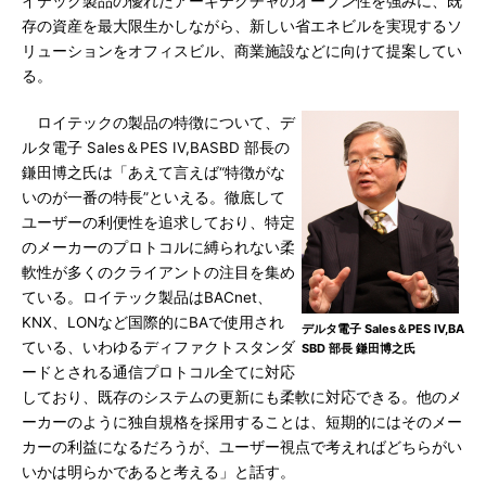
イテック製品の優れたアーキテクチャのオープン性を強みに、既
存の資産を最大限生かしながら、新しい省エネビルを実現するソ
リューションをオフィスビル、商業施設などに向けて提案してい
る。
ロイテックの製品の特徴について、デ
ルタ電子 Sales＆PES IV,BASBD 部長の
鎌田博之氏は「あえて言えば“特徴がな
いのが一番の特長”といえる。徹底して
ユーザーの利便性を追求しており、特定
のメーカーのプロトコルに縛られない柔
軟性が多くのクライアントの注目を集め
ている。ロイテック製品はBACnet、
KNX、LONなど国際的にBAで使用され
デルタ電子 Sales＆PES IV,BA
ている、いわゆるディファクトスタンダ
SBD 部長 鎌田博之氏
ードとされる通信プロトコル全てに対応
しており、既存のシステムの更新にも柔軟に対応できる。他のメ
ーカーのように独自規格を採用することは、短期的にはそのメー
カーの利益になるだろうが、ユーザー視点で考えればどちらがい
いかは明らかであると考える」と話す。