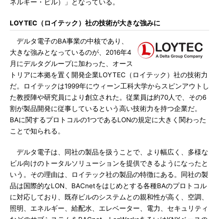
ネルギー・ビル）」となっている。
LOYTEC（ロイテック）社の技術が大きな強みに
デルタ電子のBA事業の中核であり、
大きな強みとなっているのが、2016年4
月にデルタグループに加わった、オース
トリアに本拠を置く開発企業LOYTEC（ロイテック）社の技術力
だ。ロイテックは1999年にウィーン工科大学からスピンアウトし
た教授陣や研究員により創立された。従業員は約70人で、その6
割が製品開発に従事しているという高い技術力を持つ企業だ。
BAに関するプロトコルの1つであるLONの規定に大きく関わった
ことで知られる。
デルタ電子は、同社の製品を扱うことで、より幅広く、多様な
ビル向けのトータルソリューションを提供できるようになったと
いう。その理由は、ロイテック社の製品の特徴にある。同社の製
品は国際的なLON、BACnetをはじめとする各種BAのプロトコル
に対応しており、既存ビルのシステムとの親和性が高く、空調、
照明、エネルギー、給配水、エレベーター、電力、セキュリティ