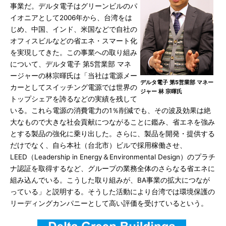
事業だ。デルタ電子はグリーンビルのパ
イオニアとして2006年から、台湾をは
じめ、中国、インド、米国などで自社の
オフィスビルなどの省エネ・スマート化
を実現してきた。この事業への取り組み
について、デルタ電子 第5営業部 マネ
ージャーの林宗暉氏は「当社は電源メー
デルタ電子 第5営業部 マネー
カーとしてスイッチング電源では世界の
ジャー 林 宗暉氏
トップシェアを誇るなどの実績を残して
いる。これら電源の消費電力の1％削減でも、その波及効果は絶
大なもので大きな社会貢献につながることに鑑み、省エネを強み
とする製品の強化に乗り出した。さらに、製品を開発・提供する
だけでなく、自ら本社（台北市）ビルで採用稼働させ、
LEED（Leadership in Energy＆Environmental Design）のプラチ
ナ認証を取得するなど、グループの業務全体のさらなる省エネに
組み込んでいる。こうした取り組みが、BA事業の拡大につなが
っている」と説明する。そうした活動により台湾では環境保護の
リーディングカンパニーとして高い評価を受けているという。