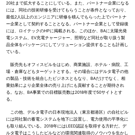
20社まで拡大することにしている。また、パートナー企業になる
には、同社の技術研修を受けてもらうことが条件となっており、
最低2人以上のエンジニアに研修を積んでもらった上でパートナ
ー企業として契約することとなる。パートナー企業として登録後
には、ロイテックのHPに掲載される。このほか、BAに太陽光発
電システム、EV充電チャージャー、照明など同社が取り扱う製
品全体をパッケージにしてソリューション提供することも計画し
ている。
販売先もオフィスビルをはじめ、商業施設、ホテル・病院、工
場・倉庫などもターゲットとする。その場合にはデルタ電子の他
の製品・技術を統合したビジネスともなり、BAだけでなく、相
乗効果により企業全体の売り上げにも貢献することが期待され
る。なお、BA事業での目標販売数は2018年度で50サイトとす
る。
この他、デルタ電子の日本現地法人（東京都港区）の自社ビル
には同社製の蓄電システムを地下に設置し、電力使用の平準化に
も取り組んでいる。2018年にはLEED認証を取得する方針だ。デ
ルタ電子はこうしたビルなどの環境関連取得のノウハウを生かし