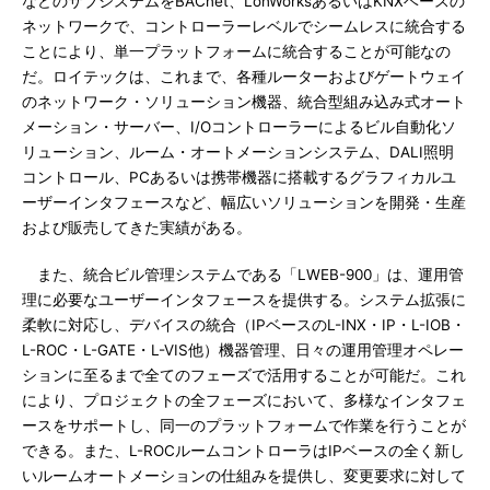
などのサブシステムをBACnet、LonWorksあるいはKNXベースの
ネットワークで、コントローラーレベルでシームレスに統合する
ことにより、単一プラットフォームに統合することが可能なの
だ。ロイテックは、これまで、各種ルーターおよびゲートウェイ
のネットワーク・ソリューション機器、統合型組み込み式オート
メーション・サーバー、I/Oコントローラーによるビル自動化ソ
リューション、ルーム・オートメーションシステム、DALI照明
コントロール、PCあるいは携帯機器に搭載するグラフィカルユ
ーザーインタフェースなど、幅広いソリューションを開発・生産
および販売してきた実績がある。
また、統合ビル管理システムである「LWEB-900」は、運用管
理に必要なユーザーインタフェースを提供する。システム拡張に
柔軟に対応し、デバイスの統合（IPベースのL-INX・IP・L-IOB・
L-ROC・L-GATE・L-VIS他）機器管理、日々の運用管理オペレー
ションに至るまで全てのフェーズで活用することが可能だ。これ
により、プロジェクトの全フェーズにおいて、多様なインタフェ
ースをサポートし、同一のプラットフォームで作業を行うことが
できる。また、L-ROCルームコントローラはIPベースの全く新し
いルームオートメーションの仕組みを提供し、変更要求に対して