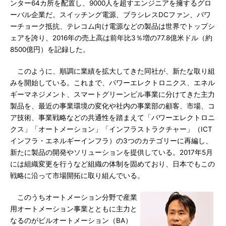
ンター64カ所を配置し、9000人を超すエンジニアを擁するグロ
ーバル企業だ。スイッチング電源、ブラシレスDCファン、パワ
ーチョーク抵抗、テレコム向け電源などの製品は世界でトップシ
ェアを誇り、2016年の売上高は前年比3％増の77.8億米ドル（約
8500億円）を記録した。
このように、順調に業績を拡大してきた同社が、新たな取り組
みを開始している。これまで、パワーエレクトロニクス、エネル
ギーマネジメント、スマートグリーンビル事業に分けてきた主力
製品を、最近の事業環境の変化や社内の事業部の顧客、市場、コ
ア技術、事業戦略などの共通性を踏まえて「パワーエレクトロニ
クス」「オートメーション」「インフラストラクチャー」（ICT
インフラ・エネルギーインフラ）の3つのカテゴリーに再編し、
新たに製品の開発やソリューションを提供している。2017年5月
には組織変更を行うなど組織の体制を固めており、日本でもこの
戦略に沿って市場開拓に取り組んでいる。
このうちオートメーション分野で産業
用オートメーション事業とともに主力と
なるのがビルオートメーション（BA）