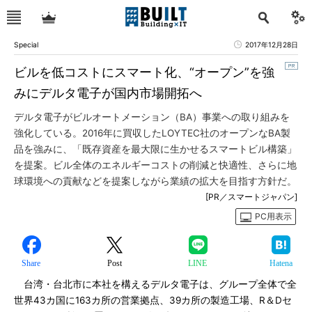
Special
2017年12月28日
ビルを低コストにスマート化、“オープン”を強
みにデルタ電子が国内市場開拓へ
デルタ電子がビルオートメーション（BA）事業への取り組みを
強化している。2016年に買収したLOYTEC社のオープンなBA製
品を強みに、「既存資産を最大限に生かせるスマートビル構築」
を提案。ビル全体のエネルギーコストの削減と快適性、さらに地
球環境への貢献などを提案しながら業績の拡大を目指す方針だ。
[PR／スマートジャパン]
PC用表示
Share
Post
LINE
Hatena
台湾・台北市に本社を構えるデルタ電子は、グループ全体で全
世界43カ国に163カ所の営業拠点、39カ所の製造工場、R＆Dセ