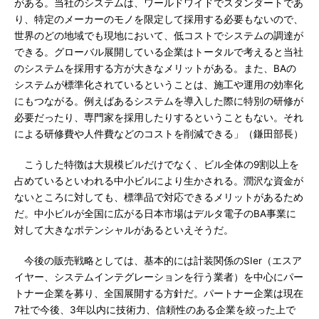
がある。当社のシステムは、ワールドワイドでスタンダートであ
り、特定のメーカーのモノを限定して採用する必要もないので、
世界のどの地域でも現地において、低コストでシステムの調達が
できる。グローバル展開している企業はトータルで考えると当社
のシステムを採用する方が大きなメリットがある。また、BAの
システムが標準化されているということは、施工や運用の効率化
にもつながる。例えばあるシステムを導入した際に特別の研修が
必要だったり、専門家を採用したりするということもない。それ
による研修費や人件費などのコストを削減できる」（鎌田部長）
こうした特徴は大規模ビルだけでなく、ビル全体の9割以上を
占めているといわれる中小ビルにより生かされる。潤沢な資金が
ないところに対しても、標準品で対応できるメリットがあるため
だ。中小ビルが全国に広がる日本市場はデルタ電子のBA事業に
対して大きなポテンシャルがあるといえそうだ。
今後の販売戦略としては、基本的には計装関係のSIer（エスア
イヤー、システムインテグレーションを行う業者）を中心にパー
トナー企業を募り、全国展開する方針だ。パートナー企業は現在
7社で今後、3年以内に技術力、信頼性のある企業を絞った上で