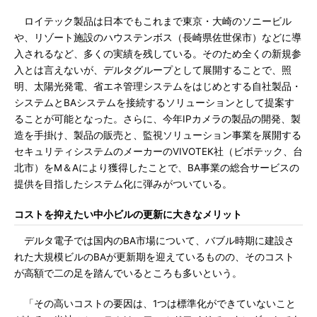
ロイテック製品は日本でもこれまで東京・大崎のソニービル
や、リゾート施設のハウステンボス（長崎県佐世保市）などに導
入されるなど、多くの実績を残している。そのため全くの新規参
入とは言えないが、デルタグループとして展開することで、照
明、太陽光発電、省エネ管理システムをはじめとする自社製品・
システムとBAシステムを接続するソリューションとして提案す
ることが可能となった。さらに、今年IPカメラの製品の開発、製
造を手掛け、製品の販売と、監視ソリューション事業を展開する
セキュリティシステムのメーカーのVIVOTEK社（ビボテック、台
北市）をM＆Aにより獲得したことで、BA事業の総合サービスの
提供を目指したシステム化に弾みがついている。
コストを抑えたい中小ビルの更新に大きなメリット
デルタ電子では国内のBA市場について、バブル時期に建設さ
れた大規模ビルのBAが更新期を迎えているものの、そのコスト
が高額で二の足を踏んでいるところも多いという。
「その高いコストの要因は、1つは標準化ができていないこと