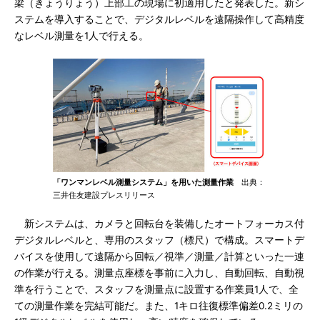
梁（きょうりょう）上部工の現場に初適用したと発表した。新シ
ステムを導入することで、デジタルレベルを遠隔操作して高精度
なレベル測量を1人で行える。
「ワンマンレベル測量システム」を用いた測量作業
出典：
三井住友建設プレスリリース
新システムは、カメラと回転台を装備したオートフォーカス付
デジタルレベルと、専用のスタッフ（標尺）で構成。スマートデ
バイスを使用して遠隔から回転／視準／測量／計算といった一連
の作業が行える。測量点座標を事前に入力し、自動回転、自動視
準を行うことで、スタッフを測量点に設置する作業員1人で、全
ての測量作業を完結可能だ。また、1キロ往復標準偏差0.2ミリの