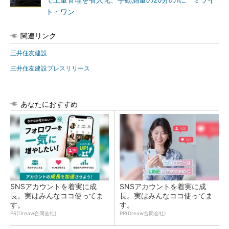
で土量管理を省人化、手動測量の20分の1に ミライ
ト・ワン
関連リンク
三井住友建設
三井住友建設プレスリリース
あなたにおすすめ
SNSアカウントを着実に成
SNSアカウントを着実に成
長。実はみんなココ使ってま
長。実はみんなココ使ってま
す。
す。
PR(Dreaw合同会社)
PR(Dreaw合同会社)