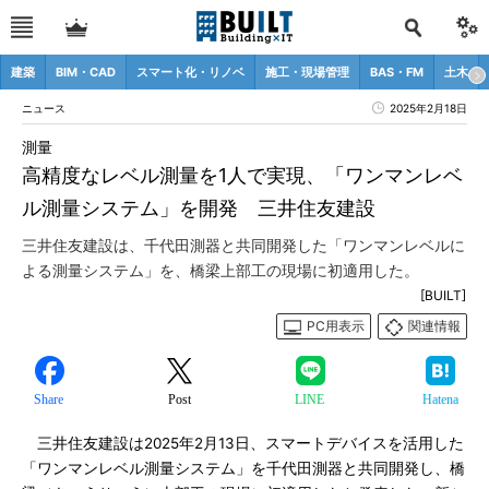
建築
BIM・CAD
スマート化・リノベ
施工・現場管理
BAS・FM
土木
ニュース
2025年2月18日
測量
高精度なレベル測量を1人で実現、「ワンマンレベ
ル測量システム」を開発 三井住友建設
三井住友建設は、千代田測器と共同開発した「ワンマンレベルに
よる測量システム」を、橋梁上部工の現場に初適用した。
[BUILT]
PC用表示
関連情報
Share
Post
LINE
Hatena
三井住友建設は2025年2月13日、スマートデバイスを活用した
「ワンマンレベル測量システム」を千代田測器と共同開発し、橋