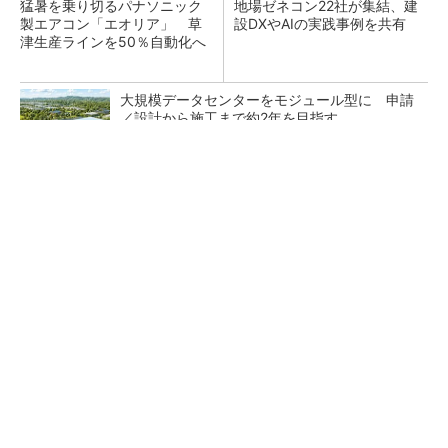
猛暑を乗り切るパナソニック
地場ゼネコン22社が集結、建
製エアコン「エオリア」 草
設DXやAIの実践事例を共有
津生産ラインを50％自動化へ
大規模データセンターをモジュール型に 申請
／設計から施工まで約2年を目指す
1日だけ働きたい、を叶える求人サイト
PR(ショットワークス)
点群データを設計・維持管理で“使える3Dモデ
ル”に アイサンテクノロジーの新提案