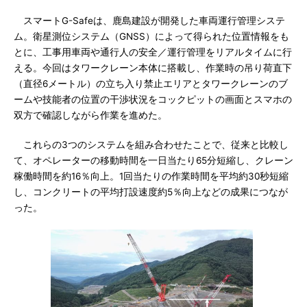
スマートG-Safeは、鹿島建設が開発した車両運行管理システ
ム。衛星測位システム（GNSS）によって得られた位置情報をも
とに、工事用車両や通行人の安全／運行管理をリアルタイムに行
える。今回はタワークレーン本体に搭載し、作業時の吊り荷直下
（直径6メートル）の立ち入り禁止エリアとタワークレーンのブ
ームや技能者の位置の干渉状況をコックピットの画面とスマホの
双方で確認しながら作業を進めた。
これらの3つのシステムを組み合わせたことで、従来と比較し
て、オペレーターの移動時間を一日当たり65分短縮し、クレーン
稼働時間を約16％向上。1回当たりの作業時間を平均約30秒短縮
し、コンクリートの平均打設速度約5％向上などの成果につなが
った。