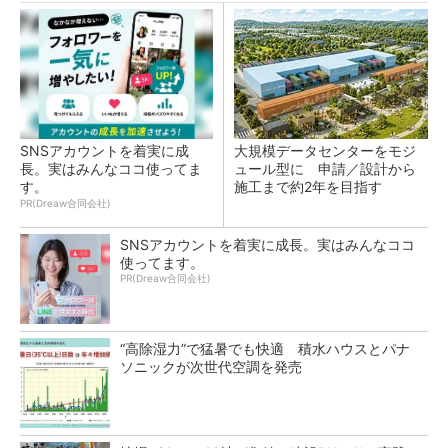
SNSアカウントを着実に成
大規模データセンターをモジ
長。実はみんなココ使ってま
ュール型に 申請／設計から
す。
施工まで約2年を目指す
PR(Dreaw合同会社)
SNSアカウントを着実に成長。実はみんなココ
使ってます。
PR(Dreaw合同会社)
“高除湿力”で猛暑でも快適 積水ハウスとパナ
ソニックが次世代空調を発売