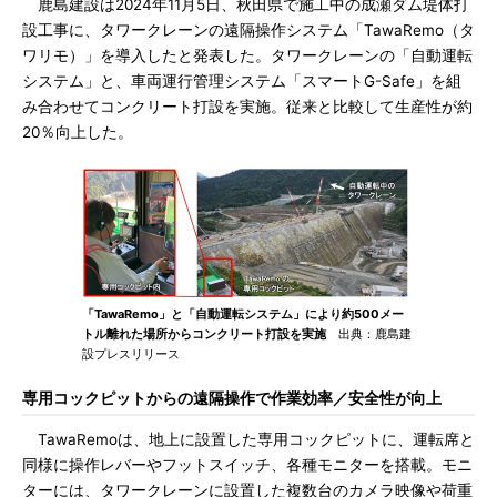
鹿島建設は2024年11月5日、秋田県で施工中の成瀬ダム堤体打
設工事に、タワークレーンの遠隔操作システム「TawaRemo（タ
ワリモ）」を導入したと発表した。タワークレーンの「自動運転
システム」と、車両運行管理システム「スマートG-Safe」を組
み合わせてコンクリート打設を実施。従来と比較して生産性が約
20％向上した。
「TawaRemo」と「自動運転システム」により約500メー
トル離れた場所からコンクリート打設を実施
出典：鹿島建
設プレスリリース
専用コックピットからの遠隔操作で作業効率／安全性が向上
TawaRemoは、地上に設置した専用コックピットに、運転席と
同様に操作レバーやフットスイッチ、各種モニターを搭載。モニ
ターには、タワークレーンに設置した複数台のカメラ映像や荷重