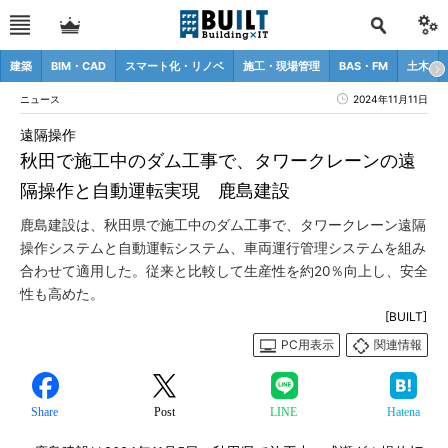
建築
BIM・CAD
スマート化・リノベ
施工・現場管理
BAS・FM
土木
ニュース
2024年11月11日
遠隔操作
秋田で施工中のダム工事で、タワークレーンの遠
隔操作と自動運転実現 鹿島建設
鹿島建設は、秋田県で施工中のダム工事で、タワークレーン遠隔
操作システムと自動運転システム、車両運行管理システムを組み
合わせて適用した。従来と比較して生産性を約20％向上し、安全
性も高めた。
[BUILT]
PC用表示
関連情報
Share
Post
LINE
Hatena