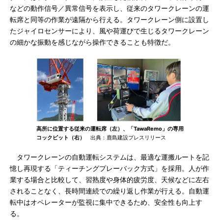
などの動作信号／異常信号を表示し、従来のタワークレーンの運
転席と同等の作業が遠隔から行える。タワークレーン側に設置し
たジャイロセンサーにより、風や荷運びで生じるタワークレーン
の細かな振動を感じながら操作できることも特徴だ。
高所に位置する従来の運転席（左）、「TawaRemo」の専用
コックピット（右）
出典：鹿島建設プレスリリース
タワークレーンの自動運転システムは、最適な運搬ルートを記
憶し再現する「ティーチングプレーバック方式」を採用。人が作
業する場合と比較して、習熟度や身体的疲労度、天候などに左右
されることなく、長時間連続での繰り返し作業が行える。自動運
転中はオペレーターが監視に集中できるため、安全性も向上す
る。