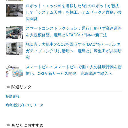
ロボット：エッジAIを搭載した6台のロボットが協力
して「システム天井」を施工、テムザックと鹿島が共
同開発
スマートコンストラクション：通行止めせず高速道路
を大規模修繕、鹿島とNEXCO中日本の新工法
脱炭素：大気中のCO2を回収する“DAC“をカーボンネ
ガティブコンクリに活用へ 鹿島と川崎重工が共同研
究
スマートビル：スマートビルで働く人の健康行動を習
慣化、OKIが新サービス開発 鹿島建設で導入へ
関連リンク
鹿島建設
鹿島建設プレスリリース
あなたにおすすめ