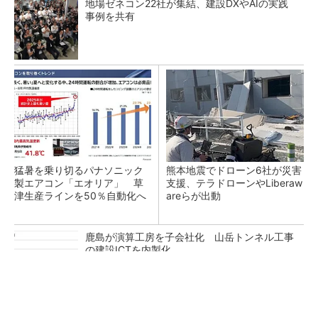
地場ゼネコン22社が集結、建設DXやAIの実践
事例を共有
猛暑を乗り切るパナソニック
熊本地震でドローン6社が災害
製エアコン「エオリア」 草
支援、テラドローンやLiberaw
津生産ラインを50％自動化へ
areらが出動
鹿島が演算工房を子会社化 山岳トンネル工事
の建設ICTを内製化
充電不要の“熱中症警告”バンド、キーエンス系