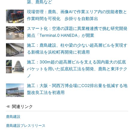
築、鹿島など
現場管理：鹿島、画像AIで作業エリア内の技能者数と
作業時間を可視化 歩掛りを自動算出
スマート化：空港の課題に異業種連携で挑む研究開発
拠点「Terminal.0 HANEDA」が開業
施工：鹿島建設、柱や梁の少ない超高層ビルを実現す
る新構法を浜松町再開発に初適用
施工：300m超の超高層ビルを支える国内最大の拡底
バケットを用いた拡底杭工法を開発、鹿島と東洋テク
ノ
施工：大阪・関西万博会場にCO2排出量を低減する地
盤改良工法を初適用
関連リンク
鹿島建設
鹿島建設プレスリリース