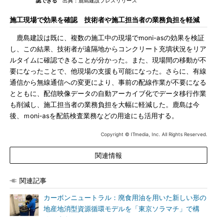
認できる
出典：鹿島建設プレスリリース
施工現場で効果を確認 技術者や施工担当者の業務負担を軽減
鹿島建設は既に、複数の施工中の現場でmoni-asの効果を検証
し、この結果、技術者が遠隔地からコンクリート充填状況をリア
ルタイムに確認できることが分かった。また、現場間の移動が不
要になったことで、他現場の支援も可能になった。さらに、有線
通信から無線通信への変更により、事前の配線作業が不要になる
とともに、配信映像データの自動アーカイブ化でデータ移行作業
も削減し、施工担当者の業務負担を大幅に軽減した。鹿島は今
後、ｍoni-asを配筋検査業務などの用途にも活用する。
Copyright © ITmedia, Inc. All Rights Reserved.
関連情報
関連記事
カーボンニュートラル：廃食用油を用いた新しい形の
地産地消型資源循環モデルを「東京ソラマチ」で構