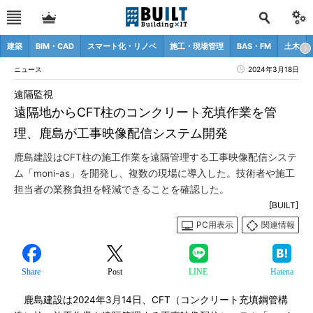
建築
BIM・CAD
スマート化・リノベ
施工・現場管理
BAS・FM
土木
ニュース
2024年3月18日
遠隔監視
遠隔地からCFT柱のコンクリート充填作業を管
理、鹿島が工事映像配信システム開発
鹿島建設はCFT柱の施工作業を遠隔管理する工事映像配信システ
ム「moni-as」を開発し、複数の現場に導入した。技術者や施工
担当者の業務負担を軽減できることを確認した。
[BUILT]
PC用表示
関連情報
Share
Post
LINE
Hatena
鹿島建設は2024年3月14日、CFT（コンクリート充填鋼管構