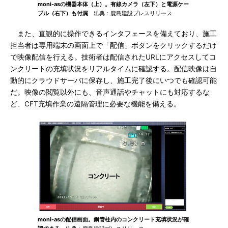
moni-asの機器本体（上）。有線カメラ（左下）と電源ケー
ブル（右下）も付属
出典：鹿島建設プレスリリース
また、直観的に操作できるインタフェースを備えており、施工
担当者は専用端末の画面上で「配信」ボタンをクリックするだけ
で映像配信を行える。技術者は配信されたURLにアクセスしてコ
ンクリートの充填状況をリアルタイムに確認する。配信映像は自
動的にクラウドサーバに保存し、施工完了後にいつでも確認可能
だ。映像の閲覧以外にも、音声通話やチャットにも対応するな
ど、CFT充填作業の遠隔管理に必要な機能を備える。
moni-asの配信画面。鋼管柱内のコンクリート充填状況が確