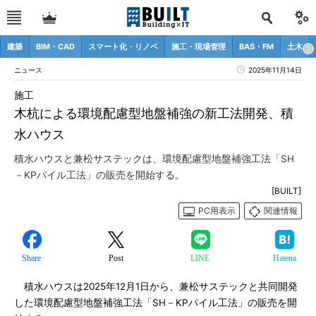
建築
BIM・CAD
スマート化・リノベ
施工・現場管理
BAS・FM
土木
ニュース
2025年11月14日
施工
木杭による環境配慮型地盤補強の新工法開発、積
水ハウス
積水ハウスと兼松サステックは、環境配慮型地盤補強工法「SH
－KPパイル工法」の販売を開始する。
[BUILT]
PC用表示
関連情報
Share
Post
LINE
Hatena
積水ハウスは2025年12月1日から、兼松サステックと共同開発
した環境配慮型地盤補強工法「SH－KPパイル工法」の販売を開