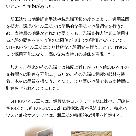
いといった制約があった。
新工法では地盤調査手法や杭先端形状の改良により、適用範囲
を拡大。環境パイル工法では簡易的な手法で地盤調査を行うた
め、支持層の地盤がどれだけ硬くても、先端支持力計算に使用す
る地盤の硬さを表すN値の上限値が10までの評価となっていた。
SH－KPパイル工法はより精密な地盤調査を行うことで、N値50
まで採用可能になり、高い先端支持力の確保を実現した。
加えて、従来の杭の先端では強度上難しかったN値50レベルの
支持層への到達を可能にするため、杭の先端に鋼製の部材を装
着。木材の品質を損なうことなく、より硬い地盤である支持層に
到達させられるようにした。
SH-KPパイル工法は、鋼管杭やコンクリート杭に比べ、戸建住
宅1棟あたり約10トンのCO2排出削減効果が見込まれる。積水ハ
ウスと兼松サステックは、新工法の積極的な活用を推進する。