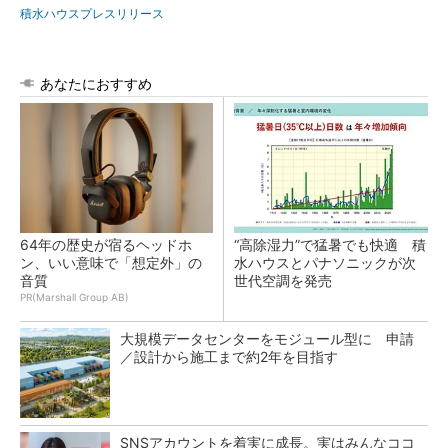
積水ハウスプレスリリース
あなたにおすすめ
64年の歴史が宿るヘッドホ
“高除湿力”で猛暑でも快適 積
ン、いい意味で「想定外」の
水ハウスとパナソニックが次
音質
世代空調を発売
PR(Marshall Group AB)
大規模データセンターをモジュール型に 申請
／設計から施工まで約2年を目指す
SNSアカウントを着実に成長。実はみんなココ