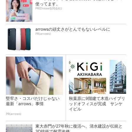
使ってます。
PR(Dreaw合同会社)
arrowsの頑丈さがとんでもないレベルに
PR(arrows)
堅牢さ・コスパだけじゃない
秋葉原に9階建て木造ハイブリ
最新「arrows」事情
ッドオフィスが完成 サンケ
イビル
PR(arrows)
東大赤門が27年秋に復活へ、清水建設が伝統と
3D技術で耐震改修