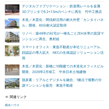
デジタルファブリケーション：鉄道廃レールを金属
3Dプリンタで6.2×1.5mのベンチに再生 竹中工務店
木造／木質化：間伐材活用の耐火外壁「カンタイパネ
ル」開発、60分耐火認定取得
リノベ：築48年の社宅が一棟丸ごとZEH水準の賃貸マ
ンションに再生、奥村組
スマートオフィス：東急不動産が本社リニューアル、
顔認証の導入拡大 NECの生体認証ソリューション活
用
木造／木質化：新橋に10階建ての木造化オフィスビル
開発、2026年2月竣工 中央日本土地建物
脱炭素：リアルとデジタルを融合、1拠点で複数の分
譲マンションを販売 東急不動産
関連リンク
積水ハウス