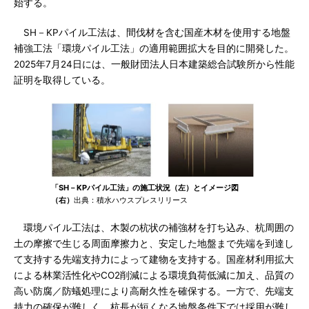
始する。
SH－KPパイル工法は、間伐材を含む国産木材を使用する地盤
補強工法「環境パイル工法」の適用範囲拡大を目的に開発した。
2025年7月24日には、一般財団法人日本建築総合試験所から性能
証明を取得している。
「SH－KPパイル工法」の施工状況（左）とイメージ図
（右）
出典：積水ハウスプレスリリース
環境パイル工法は、木製の杭状の補強材を打ち込み、杭周囲の
土の摩擦で生じる周面摩擦力と、安定した地盤まで先端を到達し
て支持する先端支持力によって建物を支持する。国産材利用拡大
による林業活性化やCO2削減による環境負荷低減に加え、品質の
高い防腐／防蟻処理により高耐久性を確保する。一方で、先端支
持力の確保が難しく、杭長が短くなる地盤条件下では採用が難し