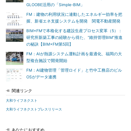
GLOOBE活用の「Simple-BIM」
FM：建物の利用状況に連動したエネルギー効率を把
握、新省エネ支援システムを開発 関電不動産開発
BIM×FMで本格化する建設生産プロセス変革（5）：
研究所新築工事の経験から得た、“維持管理BIM”推進
の秘訣【BIM×FM第5回】
FM：AIが熱源システム運転計画を最適化、福岡の大
型複合施設で開発開始
FM：AI建物管理「管理ロイド」と竹中工務店のビル
OSがデータ連携
関連リンク
大和ライフネクスト
大和ライフネクストプレスリリース
あなたにおすすめ