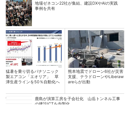
地場ゼネコン22社が集結、建設DXやAIの実践
事例を共有
猛暑を乗り切るパナソニック
熊本地震でドローン6社が災害
製エアコン「エオリア」 草
支援、テラドローンやLiberaw
津生産ラインを50％自動化へ
areらが出動
鹿島が演算工房を子会社化 山岳トンネル工事
の建設ICTを内製化
充電不要の“熱中症警告”バンド、キーエンス系