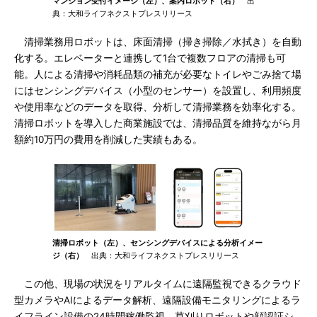
マンション受付イメージ（左）、案内ロボット（右）
出
典：大和ライフネクストプレスリリース
清掃業務用ロボットは、床面清掃（掃き掃除／水拭き）を自動
化する。エレベーターと連携して1台で複数フロアの清掃も可
能。人による清掃や消耗品類の補充が必要なトイレやごみ捨て場
にはセンシングデバイス（小型のセンサー）を設置し、利用頻度
や使用率などのデータを取得、分析して清掃業務を効率化する。
清掃ロボットを導入した商業施設では、清掃品質を維持ながら月
額約10万円の費用を削減した実績もある。
清掃ロボット（左）、センシングデバイスによる分析イメー
ジ（右）
出典：大和ライフネクストプレスリリース
この他、現場の状況をリアルタイムに遠隔監視できるクラウド
型カメラやAIによるデータ解析、遠隔設備モニタリングによるラ
イフライン設備の24時間稼働監視、草刈りロボットや顔認証シ