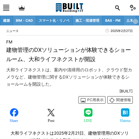
建築
BIM・CAD
スマート化・リノベ
施工・現場管理
BAS・FM
土木
ニュース
2025年2月27日
FM
建物管理のDXソリューションが体験できるショー
ルーム、大和ライフネクストが開設
大和ライフネクストは、案内や清掃用のロボット、クラウド型カ
メラなど、建物管理に関するDXソリューションが体験できるシ
ョールームを開設した。
[BUILT]
PC用表示
関連情報
Share
Post
LINE
Hatena
大和ライフネクストは2025年2月21日、建物管理用のDXソリ