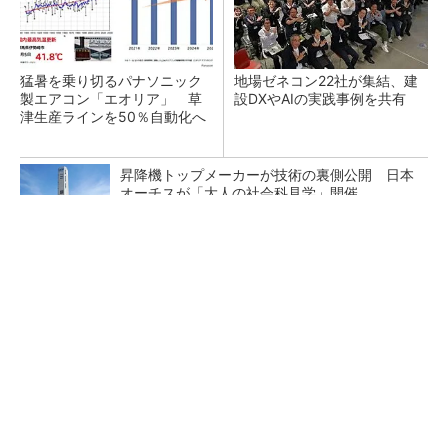
猛暑を乗り切るパナソニック
地場ゼネコン22社が集結、建
製エアコン「エオリア」 草
設DXやAIの実践事例を共有
津生産ラインを50％自動化へ
昇降機トップメーカーが技術の裏側公開 日本
オーチスが「大人の社会科見学」開催
短期・単発バイトを始めるならショットワーク
ス
PR(ショットワークス)
熊本地震でドローン6社が災害支援、テラドロ
ーンやLiberawareらが出動