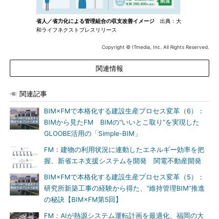
省人／省力化による管理組合の収支改善イメージ
出典：大
和ライフネクストプレスリリース
Copyright © ITmedia, Inc. All Rights Reserved.
関連情報
関連記事
BIM×FMで本格化する建設生産プロセス変革（6）：
BIMから見たFM BIMの“いいとこ取り”を実現した
GLOOBE活用の「Simple-BIM」
FM：建物の利用状況に連動したエネルギー効率を把
握、新省エネ支援システムを開発 関電不動産開発
BIM×FMで本格化する建設生産プロセス変革（5）：
研究所新築工事の経験から得た、“維持管理BIM”推進
の秘訣【BIM×FM第5回】
FM：AIが熱源システム運転計画を最適化、福岡の大