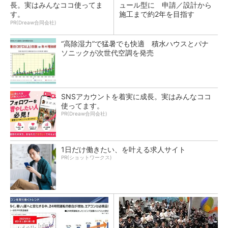
長。実はみんなココ使ってま
ュール型に 申請／設計から
す。
施工まで約2年を目指す
PR(Dreaw合同会社)
“高除湿力”で猛暑でも快適 積水ハウスとパナ
ソニックが次世代空調を発売
SNSアカウントを着実に成長。実はみんなココ
使ってます。
PR(Dreaw合同会社)
1日だけ働きたい、を叶える求人サイト
PR(ショットワークス)