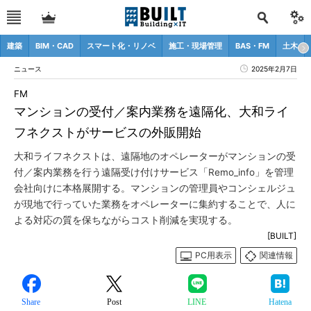
建築
BIM・CAD
スマート化・リノベ
施工・現場管理
BAS・FM
土木
ニュース
2025年2月7日
FM
マンションの受付／案内業務を遠隔化、大和ライ
フネクストがサービスの外販開始
大和ライフネクストは、遠隔地のオペレーターがマンションの受
付／案内業務を行う遠隔受け付けサービス「Remo_info」を管理
会社向けに本格展開する。マンションの管理員やコンシェルジュ
が現地で行っていた業務をオペレーターに集約することで、人に
よる対応の質を保ちながらコスト削減を実現する。
[BUILT]
PC用表示
関連情報
Share
Post
LINE
Hatena