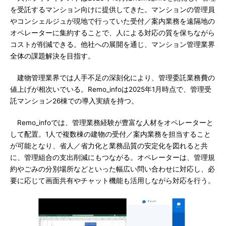
を受託するマンション向けに提供してきた。マンションの管理員
やコンシェルジュが現地で行っていた受付／案内業務を遠隔地の
オペレーターに集約することで、人による対応の質を保ちながら
コストが削減できる。他社への展開を通じ、マンション管理業界
全体の課題解決を目指す。
建物管理業界では人手不足の深刻化により、管理委託業務費の
値上げが相次いでいる。Remo_infoは2025年1月時点で、管理受
託マンション26棟での導入実績を持つ。
Remo_infoでは、管理業務経験が豊富な人材をオペレーターと
して配置。1人で複数棟の建物の受付／案内業務を担当すること
が可能となり、省人／省力化と業務品質の安定化を図れると共
に、管理組合の支出削減にもつながる。オペレーターは、管理規
約やごみの分別場所などといった幅広い問い合わせに対応し、必
要に応じて画面共有やチャット機能も活用しながら対応を行う。