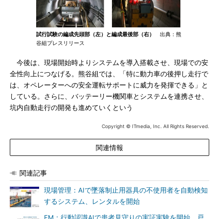
試行試験の編成先頭部（左）と編成最後部（右）
出典：熊
谷組プレスリリース
今後は、現場開始時よりシステムを導入搭載させ、現場での安
全性向上につなげる。熊谷組では、「特に動力車の後押し走行で
は、オペレーターへの安全運転サポートに威力を発揮できる」と
している。さらに、バッテーリー機関車とシステムを連携させ、
坑内自動走行の開発も進めていくという
Copyright © ITmedia, Inc. All Rights Reserved.
関連情報
関連記事
現場管理：AIで墜落制止用器具の不使用者を自動検知
するシステム、レンタルを開始
FM：行動認識AIで患者見守りの実証実験を開始 戸