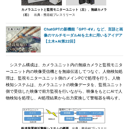
カメラユニットと監視モニターユニット（左）、無線カメラ
（右）
出典：熊谷組プレスリリース
ChatGPTの新機能「GPT-4V」など、言語と画
像のマルチモーダルAIを土木に用いるアイデア
【土木×AI第22回】
システム構成は、カメラユニット内の無線カメラと監視モニタ
ーユニット内の映像受信機とを無線伝送してつなぐ。人物検知処
理は、監視モニターユニット側のメインPCで処理を行う。人物
検知システムは、カメラユニットの映像データを、監視ユニット
側で受信した映像で前方監視を行いながら、映像をもとにAIで人
物検知を処理し、AI処理結果から出力変換して警報器を鳴らす。
軌道装置接近警報システムの概要
出典：熊谷組プレスリリ