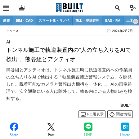
建築
BIM・CAD
スマート化・リノベ
施工・現場管理
BAS・FM
土木
ニュース
2024年2月7日
AI
トンネル施工で軌道装置内の“人の立ち入りをAIで
検出”、熊谷組とアクティオ
熊谷組とアクティオは、トンネル施工時に軌道装置内への作業員
の立ち入りをAIで検出する「軌道装置接近警報システム」を開発
した。脱着可能なカメラと警報出力機構を一体化し、AIの画像処
理で、安全通路にいる人は除外して、軌条内にいる人物のみを検
知する。
[BUILT]
PC用表示
関連情報
Share
Post
LINE
Hatena