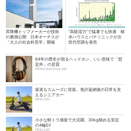
昇降機トップメーカーが技術
“高除湿力”で猛暑でも快適 積
の裏側公開 日本オーチスが
水ハウスとパナソニックが次
「大人の社会科見学」開催
世代空調を発売
64年の歴史が宿るヘッドホン、いい意味で「想
定外」の音質
PR(Marshall Group AB)
坂道もスムーズに登坂。免許返納後の日常を支
えるシニアカー
PR(BLAZE)
小さな軽トラ感覚で大活躍。30kg積める安定
の4輪EV
PR(BLAZE)