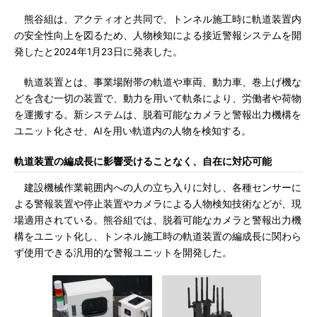
熊谷組は、アクティオと共同で、トンネル施工時に軌道装置内
の安全性向上を図るため、人物検知による接近警報システムを開
発したと2024年1月23日に発表した。
軌道装置とは、事業場附帯の軌道や車両、動力車、巻上げ機な
どを含む一切の装置で、動力を用いて軌条により、労働者や荷物
を運搬する。新システムは、脱着可能なカメラと警報出力機構を
ユニット化させ、AIを用い軌道内の人物を検知する。
軌道装置の編成長に影響受けることなく、自在に対応可能
建設機械作業範囲内への人の立ち入りに対し、各種センサーに
よる警報装置や停止装置やカメラによる人物検知技術などが、現
場適用されている。熊谷組では、脱着可能なカメラと警報出力機
構をユニット化し、トンネル施工時の軌道装置の編成長に関わら
ず使用できる汎用的な警報ユニットを開発した。