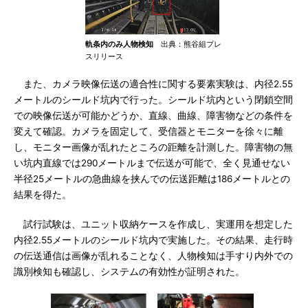
軌条内のみ人物検知
出典：熊谷組プレ
スリリース
また、カメラ映像伝送の適合性に関する要素実験は、内径2.55
メートルのシールド坑内で行った。シールド坑内という閉鎖空間
での映像伝送が可能かどうか、直線、曲線、障害物などの条件を
変えて確認。カメラを固定して、受信器とモニターを徐々に離
し、モニター画像が乱れたところの距離を計測した。障害物の無
い坑内直線では290メートルまで伝送が可能で、全く見通せない
半径25メートルの急曲線を挟んでの伝送距離は186メートルとの
結果を得た。
試行試験は、ユニット収納ケースを作成し、実運用を想定した
内径2.55メートルのシールド坑内で実施した。その結果、走行時
の伝送通信は画像が乱れることなく、人物検知は手すり内外での
識別検知も確認し、システムの有効性が証明された。