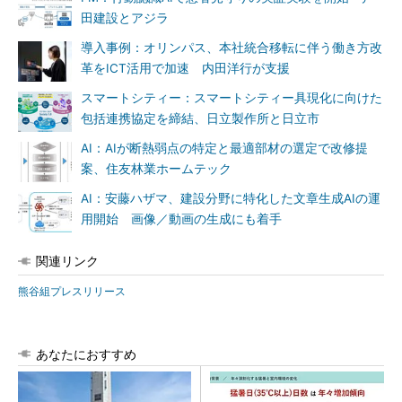
田建設とアジラ
導入事例：オリンパス、本社統合移転に伴う働き方改
革をICT活用で加速 内田洋行が支援
スマートシティー：スマートシティー具現化に向けた
包括連携協定を締結、日立製作所と日立市
AI：AIが断熱弱点の特定と最適部材の選定で改修提
案、住友林業ホームテック
AI：安藤ハザマ、建設分野に特化した文章生成AIの運
用開始 画像／動画の生成にも着手
関連リンク
熊谷組プレスリリース
あなたにおすすめ