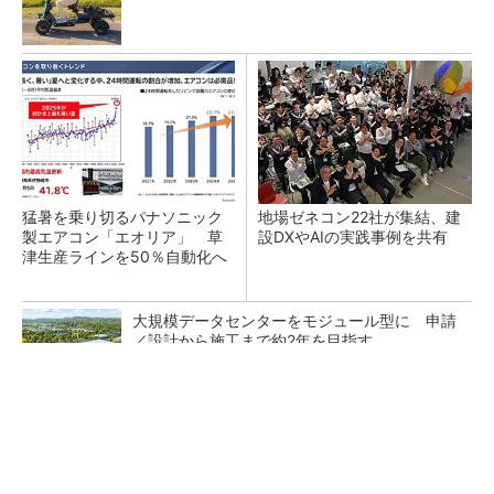
猛暑を乗り切るパナソニック
地場ゼネコン22社が集結、建
製エアコン「エオリア」 草
設DXやAIの実践事例を共有
津生産ラインを50％自動化へ
大規模データセンターをモジュール型に 申請
／設計から施工まで約2年を目指す
マーシャルのヘッドホンが「ファッション」で
終わらない理由
PR(Marshall Group AB)