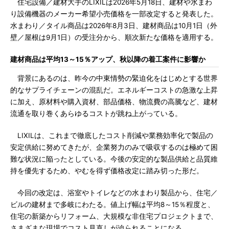
住宅設備／建材大手のLIXILは2026年5月18日、建材や水まわ
り設備機器のメーカー希望小売価格を一部改定すると発表した。
水まわり／タイル商品は2026年8月3日、建材商品は10月1日（外
壁／屋根は9月1日）の受注分から、順次新たな価格を適用する。
建材商品は平均13～15％アップ、秋以降の着工案件に影響か
背景にあるのは、昨今の中東情勢の緊迫化をはじめとする世界
的なサプライチェーンの混乱だ。エネルギーコストの急激な上昇
に加え、原材料や購入資材、部品価格、物流費の高騰など、建材
流通を取り巻くあらゆるコストが跳ね上がっている。
LIXILは、これまで徹底したコスト削減や業務効率化で製品の
安定供給に努めてきたが、企業努力のみで吸収するのは極めて困
難な状況に陥ったとしている。今後の安定的な製品供給と品質維
持を優先するため、やむを得ず価格改定に踏み切った形だ。
今回の改定は、浴室やトイレなどの水まわり製品から、住宅／
ビルの建材まで多岐にわたる。値上げ幅は平均8～15％程度と、
住宅の新築からリフォーム、大規模な非住宅プロジェクトまで、
さまざまな現場でコスト見直しが迫られることになる。