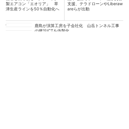
製エアコン「エオリア」 草
支援、テラドローンやLiberaw
津生産ラインを50％自動化へ
areらが出動
鹿島が演算工房を子会社化 山岳トンネル工事
の建設ICTを内製化
充電不要の“熱中症警告”バンド、キーエンス系
新会社が開発
昇降機トップメーカーが技術の裏側公開 日本
オーチスが「大人の社会科見学」開催