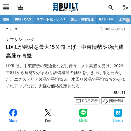
建築
BIM・CAD
スマート化・リノベ
施工・現場管理
BAS・FM
土木
ニュース
2026年5月19日
ナフサショック
LIXILが建材を最大15％値上げ 中東情勢や物流費
高騰が直撃
LIXILは、中東情勢の緊迫化などに伴うコスト高騰を受け、2026
年8月から建材や水まわり設備機器の価格を引き上げると発表し
た。エクステリア製品で平均15％、水回り製品で平均13％のそれ
ぞれアップなど、大幅な価格改定となる。
[BUILT]
PC用表示
関連情報
Share
Post
LINE
Hatena