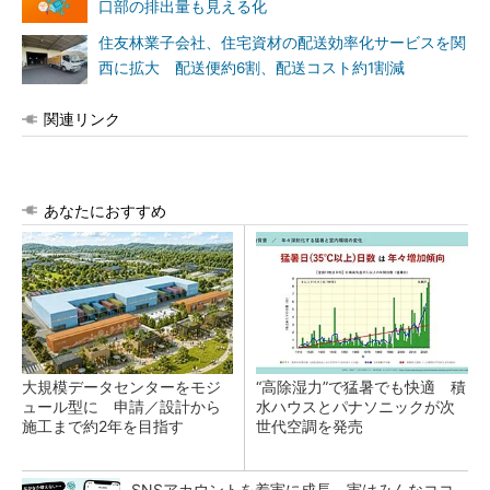
口部の排出量も見える化
住友林業子会社、住宅資材の配送効率化サービスを関
西に拡大 配送便約6割、配送コスト約1割減
関連リンク
あなたにおすすめ
大規模データセンターをモジ
“高除湿力”で猛暑でも快適 積
ュール型に 申請／設計から
水ハウスとパナソニックが次
施工まで約2年を目指す
世代空調を発売
SNSアカウントを着実に成長。実はみんなココ