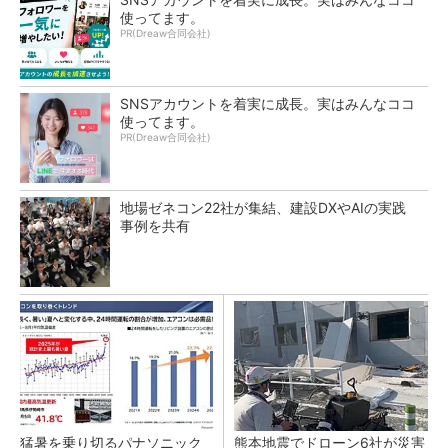
使ってます。
PR(Dreaw合同会社)
SNSアカウントを着実に成長。実はみんなココ
使ってます。
PR(Dreaw合同会社)
地場ゼネコン22社が集結、建設DXやAIの実践
事例を共有
猛暑を乗り切るパナソニック
熊本地震でドローン6社が災害