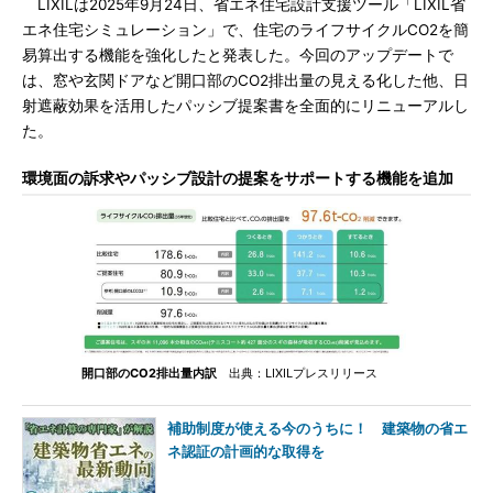
LIXILは2025年9月24日、省エネ住宅設計支援ツール「LIXIL省
エネ住宅シミュレーション」で、住宅のライフサイクルCO2を簡
易算出する機能を強化したと発表した。今回のアップデートで
は、窓や玄関ドアなど開口部のCO2排出量の見える化した他、日
射遮蔽効果を活用したパッシブ提案書を全面的にリニューアルし
た。
環境面の訴求やパッシブ設計の提案をサポートする機能を追加
開口部のCO2排出量内訳
出典：LIXILプレスリリース
補助制度が使える今のうちに！ 建築物の省エ
ネ認証の計画的な取得を