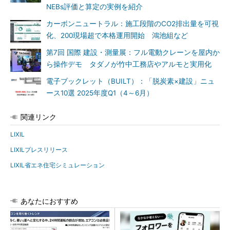
NEBs評価と算定の実例を紹介
カーボンニュートラル：施工段階のCO2排出量を可視
化、200現場超で本格運用開始 鴻池組など
第7回 国際 建設・測量展：フル電動クレーンを屋内か
ら操作デモ タダノが竹中工務店やアルモと実用化
電子ブックレット（BUILT）：「脱炭素×建設」ニュ
ース10選 2025年度Q1（4～6月）
関連リンク
LIXIL
LIXILプレスリリース
LIXIL省エネ住宅シミュレーション
あなたにおすすめ