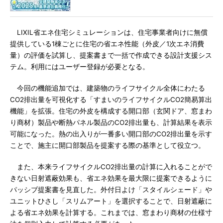
LIXIL省エネ住宅シミュレーションは、住宅事業者向けに無償
提供している1棟ごとに住宅の省エネ性能（外皮／1次エネ消費
量）の評価を試算し、提案書まで一括で作成できる設計支援シス
テム。利用にはユーザー登録が必要となる。
今回の機能追加では、建築物のライフサイクル全体にわたる
CO2排出量を可視化する「すまいのライフサイクルCO2簡易算出
機能」を拡張。住宅の外皮を構成する開口部（玄関ドア、窓まわ
り商材）製品や断熱パネル製品のCO2排出量も、計算結果を表示
可能になった。熱の出入りが一番多い開口部のCO2排出量を示す
ことで、施主に開口部製品を提案する際の基準として役立つ。
また、本来ライフサイクルCO2排出量の計算に入れることがで
きない日射遮蔽効果も、省エネ効果を最大限に提案できるように
パッシブ提案書を見直した。外付日よけ「スタイルシェード」や
ユニットひさし「スリムアート」を選択することで、日射遮蔽に
よる省エネ効果を計算する。これまでは、窓まわり商材の仕様寸