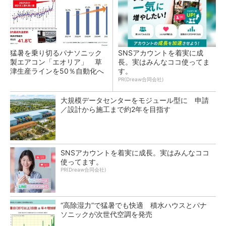
猛暑を乗り切るパナソニック
SNSアカウントを着実に成
製エアコン「エオリア」 草
長。実はみんなココ使ってま
津生産ラインを50％自動化へ
す。
PR(Dreaw合同会社)
大規模データセンターをモジュール型に 申請
／設計から施工まで約2年を目指す
SNSアカウントを着実に成長。実はみんなココ
使ってます。
PR(Dreaw合同会社)
“高除湿力”で猛暑でも快適 積水ハウスとパナ
ソニックが次世代空調を発売