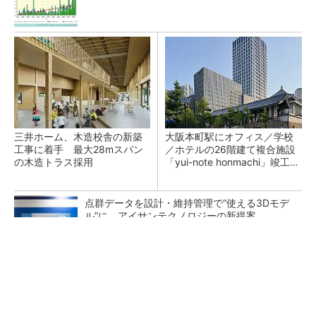
三井ホーム、木造校舎の新築
大阪本町駅にオフィス／学校
工事に着手 最大28mスパン
／ホテルの26階建て複合施設
の木造トラス採用
「yui-note honmachi」竣工、
大成建設
点群データを設計・維持管理で“使える3Dモデ
ル”に アイサンテクノロジーの新提案
充電不要の“熱中症警告”バンド、キーエンス系
新会社が開発