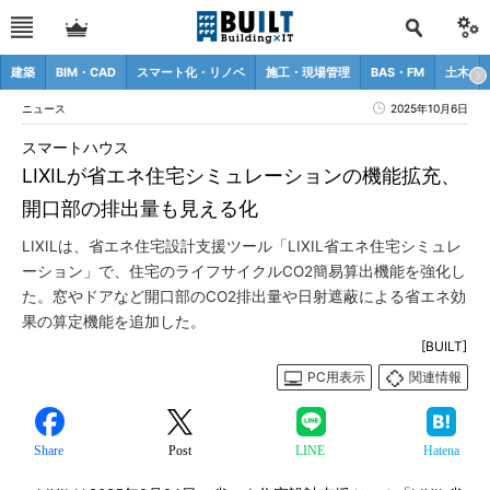
建築
BIM・CAD
スマート化・リノベ
施工・現場管理
BAS・FM
土木
ニュース
2025年10月6日
スマートハウス
LIXILが省エネ住宅シミュレーションの機能拡充、
開口部の排出量も見える化
LIXILは、省エネ住宅設計支援ツール「LIXIL省エネ住宅シミュレ
ーション」で、住宅のライフサイクルCO2簡易算出機能を強化し
た。窓やドアなど開口部のCO2排出量や日射遮蔽による省エネ効
果の算定機能を追加した。
[BUILT]
PC用表示
関連情報
Share
Post
LINE
Hatena