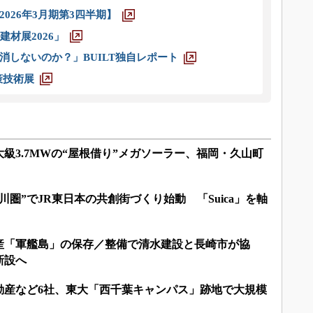
026年3月期第3四半期】
材展2026」
消しないのか？」BUILT独自レポート
策技術展
級3.7MWの“屋根借り”メガソーラー、福岡・久山町
川圏”でJR東日本の共創街づくり始動 「Suica」を軸
産「軍艦島」の保存／整備で清水建設と長崎市が協
新設へ
動産など6社、東大「西千葉キャンパス」跡地で大規模