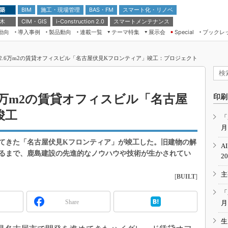
 築
施工・現場管理
BAS・FM
スマート化・リノベ
BIM
 木
CIM・GIS
スマートメンテナンス
i-Construction 2.0
動向
導入事例
製品動向
連載一覧
テーマ特集
展示会
ブックレ
Special
建設Tech NEXT BREAK
メンテナンス・レジリエンス
TOKYO2026
2.6万m2の賃貸オフィスビル「名古屋伏見Kフロンティア」竣工：プロジェクト
ドローンがもたらす建設業界の“ゲー
第8回 国際 建設・測量展
ムチェンジ” Ver.2.0
（CSPI2026）
脱3Kから新3Kへ導く建設×IT
第10回 JAPAN BUILD TOKYO－建
6万m2の賃貸オフィスビル「名古屋
印刷
築・土木・不動産の先端技術展－
“Society5.0”時代のスマートビル
竣工
Japan Drone 2023
VR／ARが描くモノづくりのミライ
「
月
メンテナンス・レジリエンスOSAKA
2020
てきた「名古屋伏見Kフロンティア」が竣工した。旧建物の解
A
日本 ものづくりワールド 2020
るまで、鹿島建設の先進的なノウハウや技術が生かされてい
2
メンテナンス・レジリエンスTOKYO
主
2019
[
BUILT
]
IGAS2018
「
Share
月
生