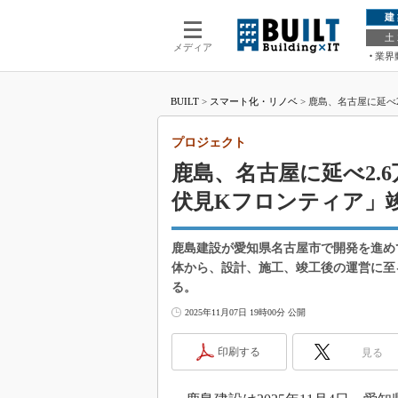
建
土
メディア
業界
BUILT
>
スマート化・リノベ
>
鹿島、名古屋に延べ
プロジェクト
鹿島、名古屋に延べ2.
伏見Kフロンティア」
鹿島建設が愛知県名古屋市で開発を進め
体から、設計、施工、竣工後の運営に至
る。
2025年11月07日 19時00分 公開
印刷する
見る