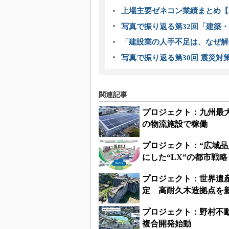
上場主要ゼネコン業績まとめ【2
写真で振り返る第32回「建築・建
「建設業の人手不足は、なぜ解
写真で振り返る第30回 震災対
関連記事
プロジェクト：九州最大
の物流施設で稼働
プロジェクト：“広域品
にした“LX”の都市戦略
プロジェクト：世界遺
定 高耐久木造拠点を
プロジェクト：野村不
複合開発始動