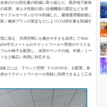
全体のCO2排出量の削減に取り組んだ。既存地下躯体
材の採用、省エネ性能の高い設備機器の選定などを実
サイクルカーボンが35％削減した。建物運用開始後に
新／修繕プランの策定などによりCO2排出量を削減す
に加え、共用空間にも働きやすさを追求してWell-
、約450平方メートルのテナントワーカー専用のテラスを
ーブルや椅子を配置し、休憩やランチの他、作業／ミー
ントなど幅広い利用に対応する。
線上には、ラウンジ空間「F LOUNGE」を配置。各
と併せてテナントワーカーが気軽に利用できるよう工夫