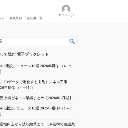
マイページ
ット
会員登録
全記事一覧
して読む 電子ブックレット
AI×建設」ニュース10選 2026年度Q1（4～6
）
I／3Dデータで進化する山岳トンネル工事
026年度Q1（4～6月）
要上場ゼネコン業績まとめ【2026年3月期】
AI×建設」ニュース10選 2025年度Q4（1～3
）
産性向上から技能継承まで xR技術で建設業