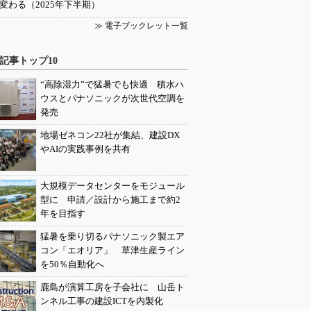
変わる（2025年下半期）
≫ 電子ブックレット一覧
記事トップ10
“高除湿力”で猛暑でも快適 積水ハ
ウスとパナソニックが次世代空調を
発売
地場ゼネコン22社が集結、建設DX
やAIの実践事例を共有
大規模データセンターをモジュール
型に 申請／設計から施工まで約2
年を目指す
猛暑を乗り切るパナソニック製エア
コン「エオリア」 草津生産ライン
を50％自動化へ
鹿島が演算工房を子会社に 山岳ト
ンネル工事の建設ICTを内製化