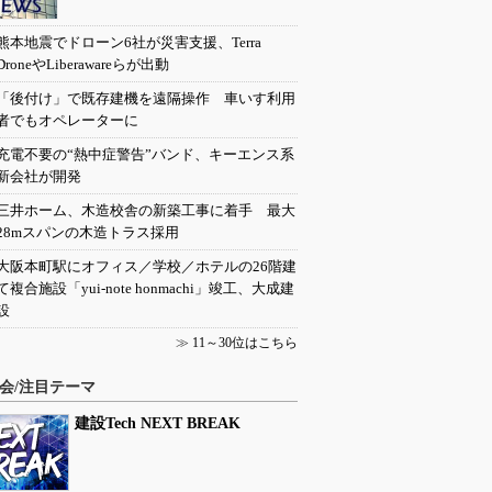
熊本地震でドローン6社が災害支援、Terra
DroneやLiberawareらが出動
「後付け」で既存建機を遠隔操作 車いす利用
者でもオペレーターに
充電不要の“熱中症警告”バンド、キーエンス系
新会社が開発
三井ホーム、木造校舎の新築工事に着手 最大
28mスパンの木造トラス採用
大阪本町駅にオフィス／学校／ホテルの26階建
て複合施設「yui-note honmachi」竣工、大成建
設
≫
11～30位はこちら
会/注目テーマ
建設Tech NEXT BREAK