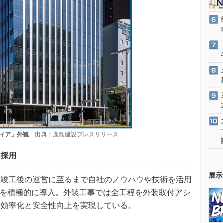
ィア」外観
出典：鹿島建設プレスリリース
に採用
展示
竣工後の運営に至るまで自社のノウハウや技術を活用
トを積極的に導入。外装工事では全工程を外装取付アシ
な効率化と安全性向上を実現している。