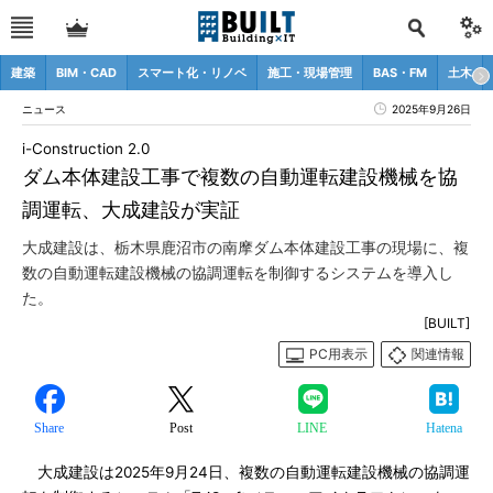
建築
BIM・CAD
スマート化・リノベ
施工・現場管理
BAS・FM
土木
ニュース
2025年9月26日
i-Construction 2.0
ダム本体建設工事で複数の自動運転建設機械を協
調運転、大成建設が実証
大成建設は、栃木県鹿沼市の南摩ダム本体建設工事の現場に、複
数の自動運転建設機械の協調運転を制御するシステムを導入し
た。
[BUILT]
PC用表示
関連情報
Share
Post
LINE
Hatena
大成建設は2025年9月24日、複数の自動運転建設機械の協調運