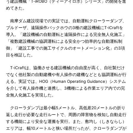
う建設機械「T-iROBO（ティーアイロボ）シリーズ」の開発を進
めてきた。
南摩ダム建設現場での実証では、自動運転クローラーダンプ、
ブルドーザ、遠隔操作バックホウの3種の建設機械にT-iCraftを
導入。「建設機械の自動運転と遠隔操作による完全無人化施工」
「複数建設機械の協調運転による安全かつ効率的な自動運転制
御」「建設工事での施工サイクルのオートメーション化」の3項
目を検証した。
T-iCraftは、協働させる建設機械の自由度が高く、自社製だけ
でなく他社製の自動建機や有人操作の建機などとも協調運転が行
える。実証では、HOG（Human Operating Guidance）システム
を介して有人操作機と連携し、3機種による作業エリア内での完
全無人化施工を実現した。
クローラダンプは最小幅5メートル、高低差20メートルの折り
返し走行が必要な走行ルートで、周囲の障害物を検知し自動走行
する機能により安全な運搬を実行。また、敷均し（しきならし）
エリアは、幅10メートルと狭い場所だったが、クローラダンプが