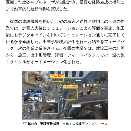
運搬した土砂をブルドーザが自動計測、最適な経路生成の機能に
より効率的な運転制御を実現した。
複数の建設機械を用いた土砂の積込／運搬／敷均しの一連の作
業では、計画入力後にシミュレーションによる評価を実施。施工
後にもデジタルツインを用いてシミュレーション通りに完了して
いるかを確認した。出来形管理／評価を行った結果をフィードバ
ックし次の作業に反映させる。今回の実証では、建設工事の計画
から、施工、出来形管理、評価、フィードバックまでの一連の施
工サイクルがオートメーション化された。
「T-iCraft」実証実験状況
出典：大成建設プレスリリース