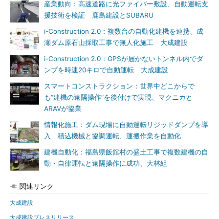
産業動向：高速道路に光ファイバー敷設、自動運転支
援技術を検証 鹿島建設とSUBARU
i-Construction 2.0：複数台の自動化建機を連携、成
瀬ダム原石山採取工事で無人化施工 大成建設
i-Construction 2.0：GPSが届かないトンネル内でダ
ンプを時速20キロで自動運転 大成建設
スマートコンストラクション：世界中どこからで
も“建機の遠隔操作”を後付けで実現、マクニカと
ARAVが協業
情報化施工：ダム現場に自動運転リジッドダンプを導
入 積込機械と協調運転、運搬作業を自動化
建機自動化：福島県飯舘村の盛土工事で複数建機の自
動・自律運転と遠隔操作に成功、大林組
関連リンク
大成建設
大成建設プレスリリース