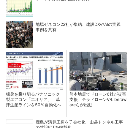
地場ゼネコン22社が集結、建設DXやAIの実践
事例を共有
猛暑を乗り切るパナソニック
熊本地震でドローン6社が災害
製エアコン「エオリア」 草
支援、テラドローンやLiberaw
津生産ラインを50％自動化へ
areらが出動
鹿島が演算工房を子会社化 山岳トンネル工事
の建設ICTを内製化