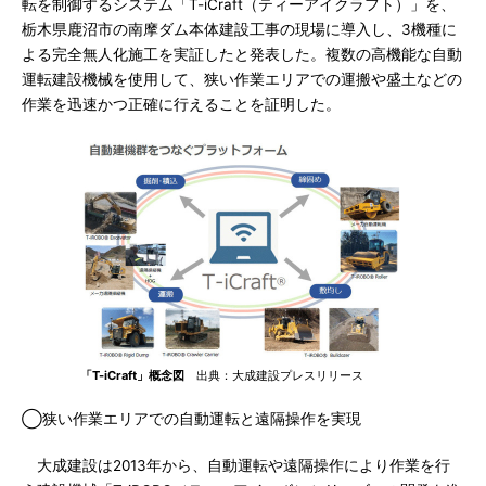
転を制御するシステム「T-iCraft（ティーアイクラフト）」を、
栃木県鹿沼市の南摩ダム本体建設工事の現場に導入し、3機種に
よる完全無人化施工を実証したと発表した。複数の高機能な自動
運転建設機械を使用して、狭い作業エリアでの運搬や盛土などの
作業を迅速かつ正確に行えることを証明した。
「T-iCraft」概念図
出典：大成建設プレスリリース
◯狭い作業エリアでの自動運転と遠隔操作を実現
大成建設は2013年から、自動運転や遠隔操作により作業を行