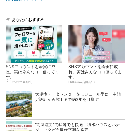
あなたにおすすめ
SNSアカウントを着実に成
SNSアカウントを着実に成
長。実はみんなココ使ってま
長。実はみんなココ使ってま
す。
す。
PR(Dreaw合同会社)
PR(Dreaw合同会社)
大規模データセンターをモジュール型に 申請
／設計から施工まで約2年を目指す
“高除湿力”で猛暑でも快適 積水ハウスとパナ
ソニックが次世代空調を発売