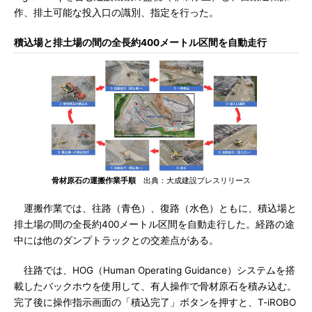
作、排土可能な投入口の識別、指定を行った。
積込場と排土場の間の全長約400メートル区間を自動走行
骨材原石の運搬作業手順
出典：大成建設プレスリリース
運搬作業では、往路（青色）、復路（水色）ともに、積込場と
排土場の間の全長約400メートル区間を自動走行した。経路の途
中には他のダンプトラックとの交差点がある。
往路では、HOG（Human Operating Guidance）システムを搭
載したバックホウを使用して、有人操作で骨材原石を積み込む。
完了後に操作指示画面の「積込完了」ボタンを押すと、T-iROBO