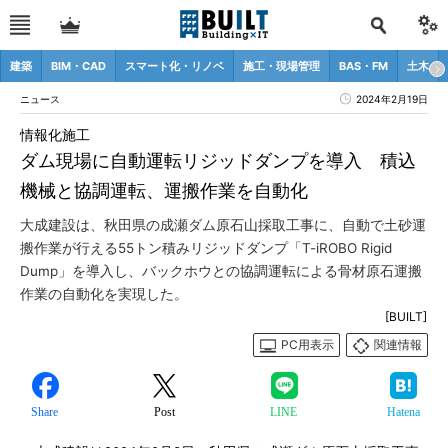
建築
BIM・CAD
スマート化・リノベ
施工・現場管理
BAS・FM
土木
ニュース
2024年2月19日
情報化施工
ダム現場に自動運転リジッドダンプを導入 積込
機械と協調運転、運搬作業を自動化
大成建設は、秋田県の成瀬ダム原石山採取工事に、自動で土砂運
搬作業が行える55トン積みリジッドダンプ「T-iROBO Rigid
Dump」を導入し、バックホウとの協調運転による骨材原石運搬
作業の自動化を実現した。
[BUILT]
PC用表示
関連情報
Share
Post
LINE
Hatena