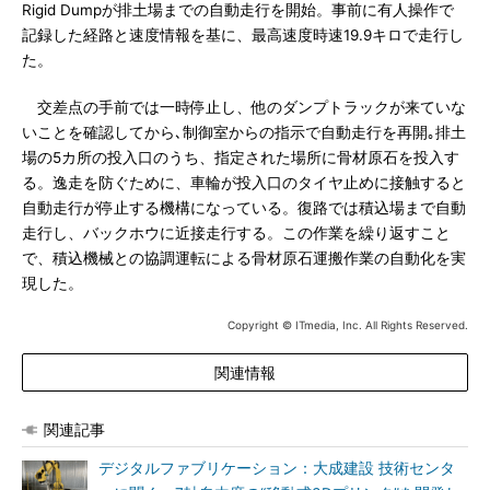
Rigid Dumpが排土場までの自動走行を開始。事前に有人操作で
記録した経路と速度情報を基に、最高速度時速19.9キロで走行し
た。
交差点の手前では一時停止し、他のダンプトラックが来ていな
いことを確認してから､制御室からの指示で自動走行を再開｡排土
場の5カ所の投入口のうち、指定された場所に骨材原石を投入す
る。逸走を防ぐために、車輪が投入口のタイヤ止めに接触すると
自動走行が停止する機構になっている。復路では積込場まで自動
走行し、バックホウに近接走行する。この作業を繰り返すこと
で、積込機械との協調運転による骨材原石運搬作業の自動化を実
現した。
Copyright © ITmedia, Inc. All Rights Reserved.
関連情報
関連記事
デジタルファブリケーション：大成建設 技術センタ