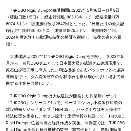
T-iROBO Rigid Dumpの稼働期間は2023年5月10日～11月9日
（稼働日数115日）、総走行距離1885.13キロで、総運搬量11万
6074.8トン、総運搬回数は2647回となった。1日当たりの最大記
録は走行距離30.43キロ、運搬量1925.2トン、運搬回数41回。
2024年度以降も自動運転技術の検証を継続し、技術の進化を目
指す。
大成建設は2022年にT-iROBO Rigid Dumpを開発し、2023年5
月から、台形CSGダムとして日本最大級の成瀬ダム建設現場で、
原石山採取工事に導入した。積込機械であるバックホウとの協調
運転を行い、ダム堤体材料の骨材原石を積込場から排土場まで運
搬する作業を自動化した。
T-iROBO Rigid Dumpは大成建設が開発した作業用ロボット
「T-iROBO」シリーズの1つで、ベースマシンは小松製作所製の
建設機械リジッドダンプ「HD465」。バックホウは有人操作で
積込位置を指定し、ボタン操作で座標情報を転送して、T-iROBO
Rigid Dumpの位置制御と経路作成を実施。制御室では、T-iROBO
Rigid Dumpを含む建設機械の監視（非常停止）と、自動運転操