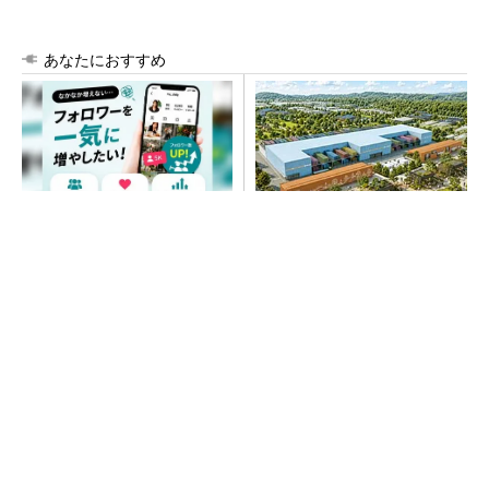
あなたにおすすめ
SNSアカウントを着実に成
大規模データセンターをモジ
長。実はみんなココ使ってま
ュール型に 申請／設計から
す。
施工まで約2年を目指す
PR(Dreaw合同会社)
SNSアカウントを着実に成長。実はみんなココ
使ってます。
PR(Dreaw合同会社)
“高除湿力”で猛暑でも快適 積水ハウスとパナ
ソニックが次世代空調を発売