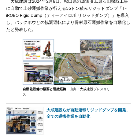
大成建設は2024年2月8日、秋田県の成瀬ダム原石山採取工事
に自動で土砂運搬作業が行える55トン積みリジッドダンプ「T-
iROBO Rigid Dump（ティーアイロボ リジッドダンプ）」を導入
し、バックホウとの協調運転により骨材原石運搬作業を自動化し
たと発表した。
自動化設備の概要と運搬経路
出典：大成建設プレスリリー
ス
大成建設らが自動運転リジッドダンプを開発、
全ての運搬作業を自動化