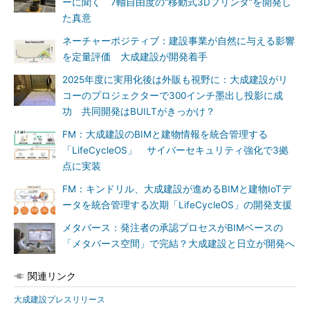
ーに聞く 7軸自由度の“移動式3Dプリンタ”を開発し
た真意
ネーチャーポジティブ：建設事業が自然に与える影響
を定量評価 大成建設が開発着手
2025年度に実用化後は外販も視野に：大成建設がリ
コーのプロジェクターで300インチ墨出し投影に成
功 共同開発はBUILTがきっかけ？
FM：大成建設のBIMと建物情報を統合管理する
「LifeCycleOS」 サイバーセキュリティ強化で3拠
点に実装
FM：キンドリル、大成建設が進めるBIMと建物IoTデ
ータを統合管理する次期「LifeCycleOS」の開発支援
メタバース：発注者の承認プロセスがBIMベースの
「メタバース空間」で完結？大成建設と日立が開発へ
関連リンク
大成建設プレスリリース