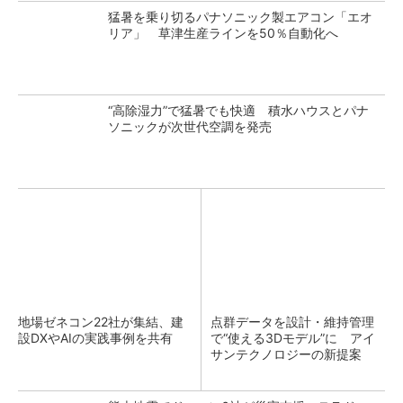
猛暑を乗り切るパナソニック製エアコン「エオ
リア」 草津生産ラインを50％自動化へ
“高除湿力”で猛暑でも快適 積水ハウスとパナ
ソニックが次世代空調を発売
地場ゼネコン22社が集結、建
点群データを設計・維持管理
設DXやAIの実践事例を共有
で“使える3Dモデル”に アイ
サンテクノロジーの新提案