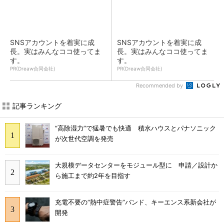
SNSアカウントを着実に成
SNSアカウントを着実に成
長。実はみんなココ使ってま
長。実はみんなココ使ってま
す。
す。
PR(Dreaw合同会社)
PR(Dreaw合同会社)
Recommended by
記事ランキング
“高除湿力”で猛暑でも快適 積水ハウスとパナソニック
が次世代空調を発売
大規模データセンターをモジュール型に 申請／設計か
ら施工まで約2年を目指す
充電不要の“熱中症警告”バンド、キーエンス系新会社が
開発