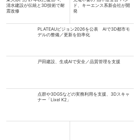
清水建設が伝統と3D技術で耐
ド、キーエンス系新会社が開
震改修
発
PLATEAUビジョン2026を公表 AIで3D都市モ
デルの整備／更新を効率化
戸田建設、生成AIで安全／品質管理を支援
点群や3DGSなどの実務利用を支援、3Dスキャ
ナー「Lixel K2」