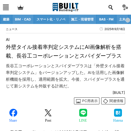
建築
BIM・CAD
スマート化・リノベ
施工・現場管理
BAS・FM
土木
ニュース
2025年9月18日
AI
外壁タイル接着率判定システムにAI画像解析を搭
載、長谷工コーポレーションとスパイダープラス
長谷工コーポレーションとスパイダープラスは「外壁タイル接着
率判定システム」をバージョンアップした。AIを活用した画像解
析機能を採用し、適用範囲を拡大。今後、スパイダープラスを通
じて新システムを外販する計画だ。
[BUILT]
PC用表示
関連情報
Share
Post
LINE
Hatena