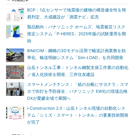
BCP：1点センサーで地震後の建物の構造健全性を簡
易判定、大成建設が「測震ナビ」拡充
製品動向：パナソニック ホームズ、地震被災リスク
推定システム「P-HERES」2025年版の試験運用を開
始
BIM/CIM：鋼橋の3Dモデル活用で輸送計画業務を効
率化、輸送明細システム「Sim-LOAD」を共同開発
山岳トンネル工事：トンネル鋼製支保工作業の自動化
／省人化技術を開発、三井住友建設
スマートメンテナンス：「紙の台帳にサヨナラ」スマ
ホで街灯を予防保全、パナソニック EW社の現場点検
DXが愛媛全域で展開へ
i-Construction 2.0：山岳トンネル現場の自動化シス
テム「シミズ・スマート・トンネル」の要素技術開発
が完了