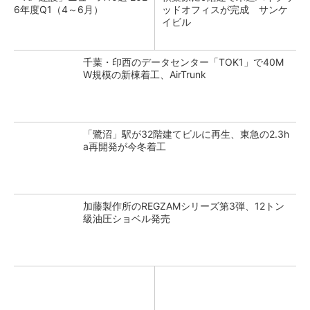
6年度Q1（4～6月）
ッドオフィスが完成 サンケ
イビル
千葉・印西のデータセンター「TOK1」で40M
W規模の新棟着工、AirTrunk
「鷺沼」駅が32階建てビルに再生、東急の2.3h
a再開発が今冬着工
加藤製作所のREGZAMシリーズ第3弾、12トン
級油圧ショベル発売