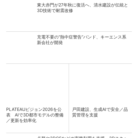
東大赤門が27年秋に復活へ、清水建設が伝統と
3D技術で耐震改修
充電不要の“熱中症警告”バンド、キーエンス系
新会社が開発
PLATEAUビジョン2026を公
戸田建設、生成AIで安全／品
表 AIで3D都市モデルの整備
質管理を支援
／更新を効率化