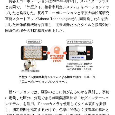
長谷工コーポレーションは2025年9月17日、スパイダープラス
と共同で、「外壁タイル接着率判定システム」をバージョンアッ
プしたと発表した。長谷工コーポレーションと東京大学松尾研究
室発スタートアップAthena Technologiesが共同開発したAIを活
用した画像解析機能を採用し、従来困難だったタイルと接着剤が
同系色の場合の判定精度が向上した。
外壁タイル接着率判定システムによる検査の流れ
出典：長
谷工コーポレーションプレスリリース
新バージョンでは、画像のどこに何があるのかを識別し、事前
に定義した区分に分割できるAI画像認識技術「セグメンテーショ
ンモデル」を活用。iPhoneカメラを使用してタイル裏面を撮影
し、測定範囲を指定するだけで、色彩に関係なく接着率の算出と