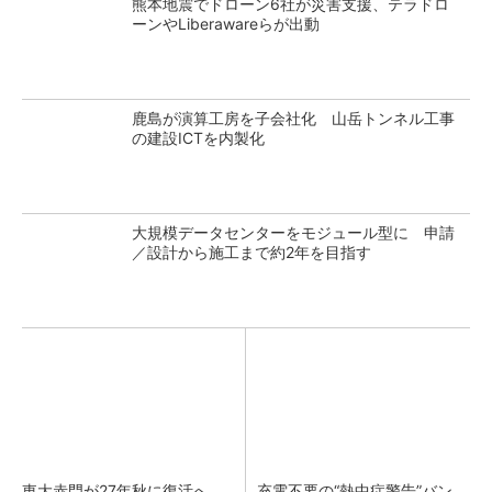
熊本地震でドローン6社が災害支援、テラドロ
ーンやLiberawareらが出動
鹿島が演算工房を子会社化 山岳トンネル工事
の建設ICTを内製化
大規模データセンターをモジュール型に 申請
／設計から施工まで約2年を目指す
東大赤門が27年秋に復活へ、
充電不要の“熱中症警告”バン