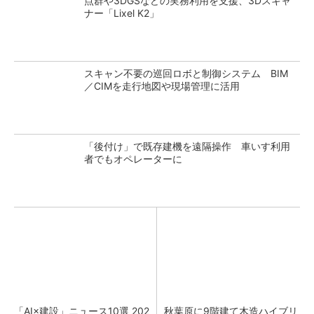
点群や3DGSなどの実務利用を支援、3Dスキャ
ナー「Lixel K2」
スキャン不要の巡回ロボと制御システム BIM
／CIMを走行地図や現場管理に活用
「後付け」で既存建機を遠隔操作 車いす利用
者でもオペレーターに
「AI×建設」ニュース10選 202
秋葉原に9階建て木造ハイブリ