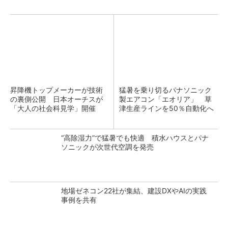
昇降機トップメーカーが技術
猛暑を乗り切るパナソニック
の裏側公開 日本オーチスが
製エアコン「エオリア」 草
「大人の社会科見学」開催
津生産ラインを50％自動化へ
“高除湿力”で猛暑でも快適 積水ハウスとパナ
ソニックが次世代空調を発売
地場ゼネコン22社が集結、建設DXやAIの実践
事例を共有