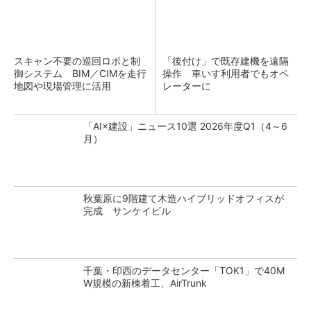
スキャン不要の巡回ロボと制
「後付け」で既存建機を遠隔
御システム BIM／CIMを走行
操作 車いす利用者でもオペ
地図や現場管理に活用
レーターに
「AI×建設」ニュース10選 2026年度Q1（4～6
月）
秋葉原に9階建て木造ハイブリッドオフィスが
完成 サンケイビル
千葉・印西のデータセンター「TOK1」で40M
W規模の新棟着工、AirTrunk