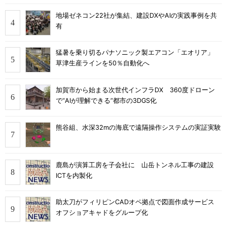
地場ゼネコン22社が集結、建設DXやAIの実践事例を共
有
猛暑を乗り切るパナソニック製エアコン「エオリア」
草津生産ラインを50％自動化へ
加賀市から始まる次世代インフラDX 360度ドローン
で“AIが理解できる”都市の3DGS化
熊谷組、水深32mの海底で遠隔操作システムの実証実験
鹿島が演算工房を子会社に 山岳トンネル工事の建設
ICTを内製化
助太刀がフィリピンCADオペ拠点で図面作成サービス
オフショアキャドをグループ化