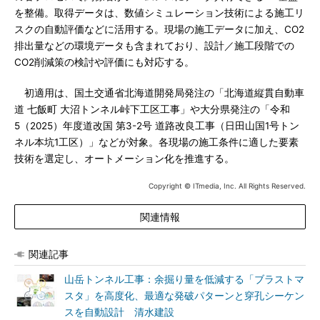
を整備。取得データは、数値シミュレーション技術による施工リ
スクの自動評価などに活用する。現場の施工データに加え、CO2
排出量などの環境データも含まれており、設計／施工段階での
CO2削減策の検討や評価にも対応する。
初適用は、国土交通省北海道開発局発注の「北海道縦貫自動車
道 七飯町 大沼トンネル峠下工区工事」や大分県発注の「令和
5（2025）年度道改国 第3-2号 道路改良工事（日田山国1号トン
ネル本坑1工区）」などが対象。各現場の施工条件に適した要素
技術を選定し、オートメーション化を推進する。
Copyright © ITmedia, Inc. All Rights Reserved.
関連情報
関連記事
山岳トンネル工事：余掘り量を低減する「ブラストマ
スタ」を高度化、最適な発破パターンと穿孔シーケン
スを自動設計 清水建設