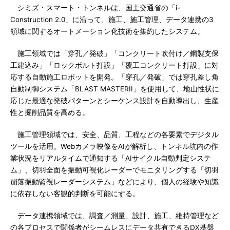
シミズ・スマート・トンネルは、国土交通省の「i-
Construction 2.0」に沿って、施工、施工管理、データ連携の3
領域に関するオートメーション化技術を集約したシステム。
施工領域では「穿孔／発破」「コンクリート吹付け／鋼製支保
工建込み」「ロックボルト打設」「覆工コンクリート打設」に対
応する自動施工ロボットを開発。「穿孔／発破」では穿孔差し角
自動制御システム「BLAST MASTERII」を使用して、地山性状に
応じた最適な発破パターンとシーケンス設計を自動導出し、生産
性と掘削品質を高める。
施工管理領域では、安全、品質、工程などの各要素でデジタル
ツールを活用。Webカメラ映像をAIが解析し、トンネル坑内の作
業状況をリアルタイムで通知する「AIサイクル自動判定システ
ム」、切羽全面を振動可視化レーダーでモニタリングする「切羽
崩落振動監視レーダーシステム」などにより、個人の経験や知識
に依存しない客観的判断を可能にする。
データ連携領域では、調査／測量、設計、施工、維持管理など
の各プロセスで関係者がシームレスにデータ共有できるDX基盤