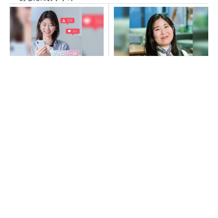
SNSアカウントを着実に成
アクセンチュアのコンサルが
長。実はみんなココ使ってま
「知識やスキル」より大切に
す。
する視点
PR(Dreaw合同会社)
PR(アクセンチュア)
昇降機トップメーカーが技術の裏側公開 日本
オーチスが「大人の社会科見学」開催
猛暑を乗り切るパナソニック製エアコン「エオ
リア」 草津生産ラインを50％自動化へ