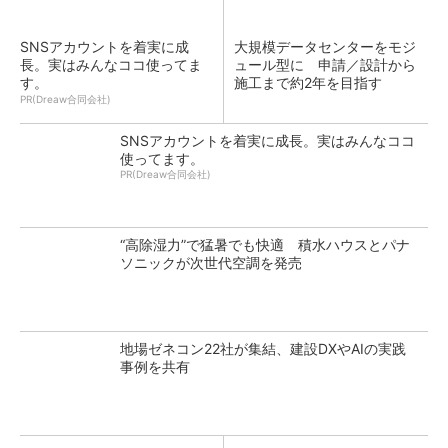
SNSアカウントを着実に成
大規模データセンターをモジ
長。実はみんなココ使ってま
ュール型に 申請／設計から
す。
施工まで約2年を目指す
PR(Dreaw合同会社)
SNSアカウントを着実に成長。実はみんなココ
使ってます。
PR(Dreaw合同会社)
“高除湿力”で猛暑でも快適 積水ハウスとパナ
ソニックが次世代空調を発売
地場ゼネコン22社が集結、建設DXやAIの実践
事例を共有