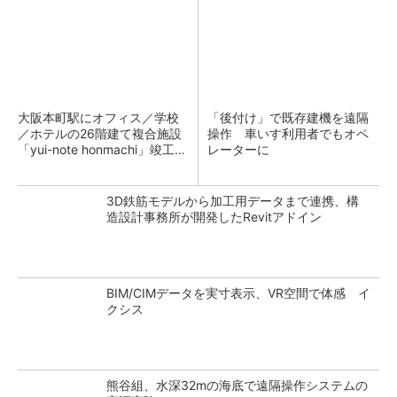
大阪本町駅にオフィス／学校
「後付け」で既存建機を遠隔
／ホテルの26階建て複合施設
操作 車いす利用者でもオペ
「yui-note honmachi」竣工、
レーターに
大成建設
3D鉄筋モデルから加工用データまで連携、構
造設計事務所が開発したRevitアドイン
BIM/CIMデータを実寸表示、VR空間で体感 イ
クシス
熊谷組、水深32mの海底で遠隔操作システムの