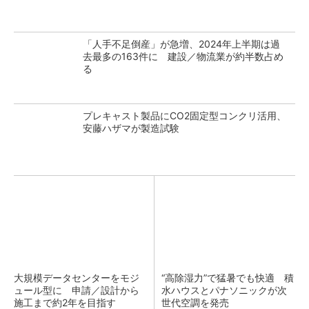
「人手不足倒産」が急増、2024年上半期は過
去最多の163件に 建設／物流業が約半数占め
る
プレキャスト製品にCO2固定型コンクリ活用、
安藤ハザマが製造試験
大規模データセンターをモジ
“高除湿力”で猛暑でも快適 積
ュール型に 申請／設計から
水ハウスとパナソニックが次
施工まで約2年を目指す
世代空調を発売