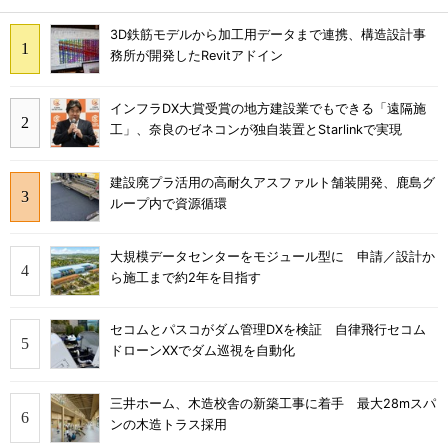
3D鉄筋モデルから加工用データまで連携、構造設計事
務所が開発したRevitアドイン
インフラDX大賞受賞の地方建設業でもできる「遠隔施
工」、奈良のゼネコンが独自装置とStarlinkで実現
建設廃プラ活用の高耐久アスファルト舗装開発、鹿島グ
ループ内で資源循環
大規模データセンターをモジュール型に 申請／設計か
ら施工まで約2年を目指す
セコムとパスコがダム管理DXを検証 自律飛行セコム
ドローンXXでダム巡視を自動化
三井ホーム、木造校舎の新築工事に着手 最大28mスパ
ンの木造トラス採用