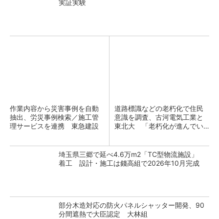
実証実験
作業内容から災害事例を自動
道路標識などの老朽化で住民
抽出、労災事例検索／施工管
意識を調査、古河電気工業と
理サービスを連携 東急建設
東北大 「老朽化が進んでい
るのは沖縄や鹿児島」
埼玉県三郷で延べ4.6万m2「TC型物流施設」
着工 設計・施工は錢高組で2026年10月完成
部分木造対応の防火パネルシャッター開発、90
分間遮熱で大臣認定 大林組