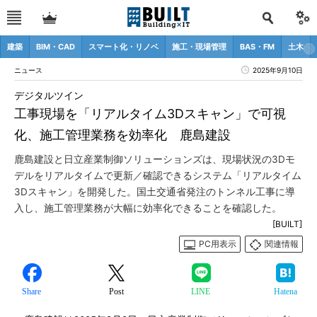
建築
BIM・CAD
スマート化・リノベ
施工・現場管理
BAS・FM
土木
ニュース
2025年9月10日
デジタルツイン
工事現場を「リアルタイム3Dスキャン」で可視
化、施工管理業務を効率化 鹿島建設
鹿島建設と日立産業制御ソリューションズは、現場状況の3Dモ
デルをリアルタイムで更新／確認できるシステム「リアルタイム
3Dスキャン」を開発した。国土交通省発注のトンネル工事に導
入し、施工管理業務が大幅に効率化できることを確認した。
[BUILT]
PC用表示
関連情報
Share
Post
LINE
Hatena