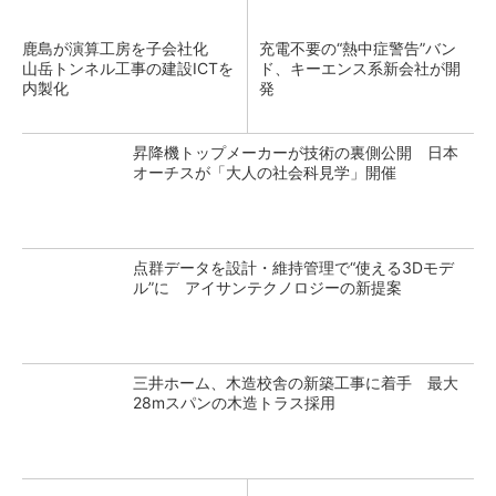
鹿島が演算工房を子会社化
充電不要の“熱中症警告”バン
山岳トンネル工事の建設ICTを
ド、キーエンス系新会社が開
内製化
発
昇降機トップメーカーが技術の裏側公開 日本
オーチスが「大人の社会科見学」開催
点群データを設計・維持管理で“使える3Dモデ
ル”に アイサンテクノロジーの新提案
三井ホーム、木造校舎の新築工事に着手 最大
28mスパンの木造トラス採用