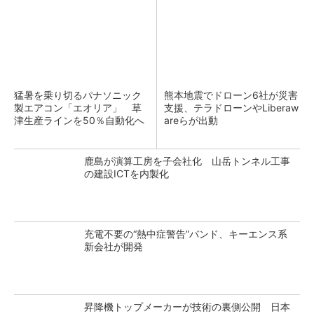
猛暑を乗り切るパナソニック
熊本地震でドローン6社が災害
製エアコン「エオリア」 草
支援、テラドローンやLiberaw
津生産ラインを50％自動化へ
areらが出動
鹿島が演算工房を子会社化 山岳トンネル工事
の建設ICTを内製化
充電不要の“熱中症警告”バンド、キーエンス系
新会社が開発
昇降機トップメーカーが技術の裏側公開 日本