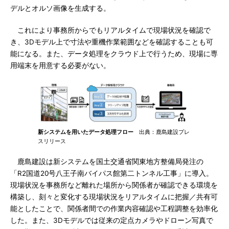
デルとオルソ画像を生成する。
これにより事務所からでもリアルタイムで現場状況を確認で
き、3Dモデル上で寸法や重機作業範囲などを確認することも可
能になる。また、データ処理をクラウド上で行うため、現場に専
用端末を用意する必要がない。
新システムを用いたデータ処理フロー
出典：鹿島建設プレ
スリリース
鹿島建設は新システムを国土交通省関東地方整備局発注の
「R2国道20号八王子南バイパス館第二トンネル工事」に導入。
現場状況を事務所など離れた場所から関係者が確認できる環境を
構築し、刻々と変化する現場状況をリアルタイムに把握／共有可
能としたことで、関係者間での作業内容確認や工程調整を効率化
した。また、3Dモデルでは従来の定点カメラやドローン写真で