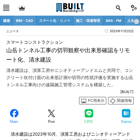
建築
BIM・CAD
スマート化・リノベ
施工・現場管理
BAS・FM
土木
ニュース
2023年11月22日
スマートコンストラクション
山岳トンネル工事の切羽観察や出来形確認をリモ
ート化、清水建設
清水建設は、演算工房やニシオティーアンドエムと共同で、コン
クリート吹付け面の出来形計測や切羽の性状評価を実施する山岳
トンネル工事向けの遠隔施工管理システムを構築した。
[BUILT]
PC用表示
関連情報
Share
Post
LINE
Hatena
清水建設は2023年10月、演算工房およびニシオティーアンド