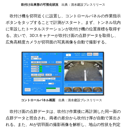
吹付け出来形の可視化状況
出典：清水建設プレスリリース
吹付け機を切羽近くに設置し、コントロールパネルの作業指示
ボタンをタップすることで計測がスタート。まず、トンネル坑内
に常設したトータルステーションが吹付け機の位置座標を取得す
る。次いで、3Dスキャナーが吹付け面の点群データを取得し、
広角高精度カメラが切羽面の写真画像を自動で撮影する。
コントロールパネル画面
出典：清水建設プレスリリース
吹付け面の点群データは、吹付け作業後に再計測した同一面の
点群データと照合され、両者の差分から吹付け厚が自動で算出さ
れる。また、AIが切羽面の撮影画像を解析し、地山の性状を判定