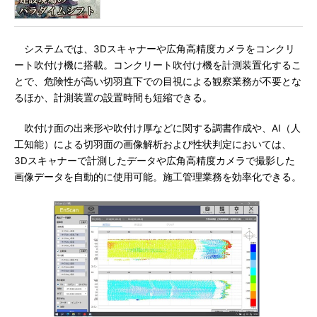
システムでは、3Dスキャナーや広角高精度カメラをコンクリ
ート吹付け機に搭載。コンクリート吹付け機を計測装置化するこ
とで、危険性が高い切羽直下での目視による観察業務が不要とな
るほか、計測装置の設置時間も短縮できる。
吹付け面の出来形や吹付け厚などに関する調書作成や、AI（人
工知能）による切羽面の画像解析および性状判定においては、
3Dスキャナーで計測したデータや広角高精度カメラで撮影した
画像データを自動的に使用可能。施工管理業務を効率化できる。