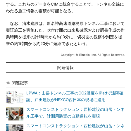
する。これらのデータをCIMに統合することで、トンネル全線に
わたる施工情報の蓄積が可能となる。
なお、清水建設は、新名神高速道路梶原トンネル工事において
実証施工を実施した。吹付け面の出来形確認および調書作成の作
業時間を従来の計1時間から約10分に、切羽面の観察や判定を従
来の約1時間から約20分に短縮できたという。
Copyright © ITmedia, Inc. All Rights Reserved.
関連情報
関連記事
LPWA：山岳トンネル工事のCO2濃度をiPadで遠隔確
認、戸田建設がNEXCO西日本の現場に適用
スマートコンストラクション：西松建設の山岳トンネ
ル工事で、計測用装置の自動運転を実現
スマートコンストラクション：西松建設が山岳トンネ