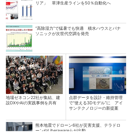
リア」 草津生産ラインを50％自動化へ
“高除湿力”で猛暑でも快適 積水ハウスとパナ
ソニックが次世代空調を発売
地場ゼネコン22社が集結、建
点群データを設計・維持管理
設DXやAIの実践事例を共有
で“使える3Dモデル”に アイ
サンテクノロジーの新提案
熊本地震でドローン6社が災害支援、テラドロ
ーンやLiberawareらが出動