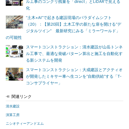
ル工事のコンクリ残量を「direct」とLiDARで見える
化
“土木×AI”で起きる建設現場のパラダイムシフト
（20）：【第20回】土木工学の新たな扉を開ける“デ
ジタルツイン” 最新研究にみる「ミラーワールド」
の可能性
スマートコンストラクション：清水建設が山岳トンネ
ル工事で、最適な発破パターン算出と施工を自動化す
る新システムを開発
スマートコンストラクション：大成建設とアクティオ
が開発したミキサー車へ生コンを“自動供給”する「T-
コンサプライヤー」
関連リンク
清水建設
演算工房
ニシオティーアンドエム