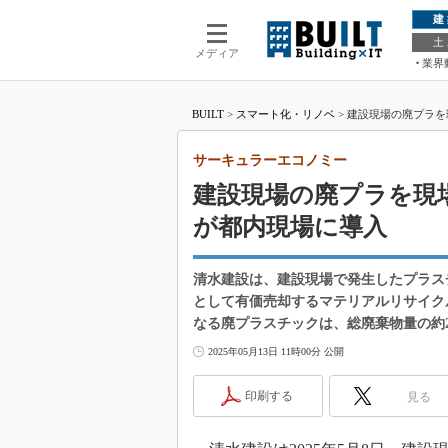
建
土
メディア
業界
BUILT
>
スマート化・リノベ
>
建設現場の廃プラを
サーキュラーエコノミー
建設現場の廃プラを現
が都内現場に導入
清水建設は、建設現場で発生したプラス
として有価売却するマテリアルリサイク
なる廃プラスチックは、総廃棄物量の約2
2025年05月13日 11時00分 公開
印刷する
見る