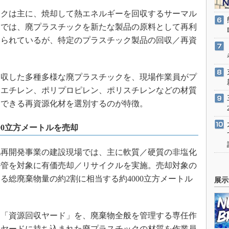
クは主に、焼却して熱エネルギーを回収するサーマル
部では、廃プラスチックを新たな製品の原料として再利
められているが、特定のプラスチック製品の回収／再資
。
収した多種多様な廃プラスチックを、現場作業員がプ
リエチレン、ポリプロピレン、ポリスチレンなどの材質
却できる再資源化材を選別するのが特徴。
00立方メートルを売却
再開発事業の建設現場では、主に軟質／硬質の非塩化
ル管を対象に有価売却／リサイクルを実施。売却対象の
る総廃棄物量の約2割に相当する約4000立方メートル
展示
「資源回収ヤード」を、廃棄物全般を管理する専任作
。ヤードに持ち込まれた廃プラスチックの材質を作業員