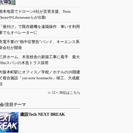
熊本地震でドローン6社が災害支援、Terra
DroneやLiberawareらが出動
「後付け」で既存建機を遠隔操作 車いす利用
者でもオペレーターに
充電不要の“熱中症警告”バンド、キーエンス系
新会社が開発
三井ホーム、木造校舎の新築工事に着手 最大
28mスパンの木造トラス採用
大阪本町駅にオフィス／学校／ホテルの26階建
て複合施設「yui-note honmachi」竣工、大成建
設
≫
11～30位はこちら
会/注目テーマ
建設Tech NEXT BREAK