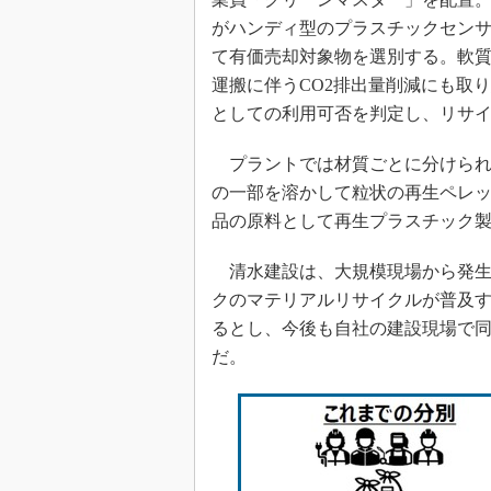
がハンディ型のプラスチックセン
て有価売却対象物を選別する。軟
運搬に伴うCO2排出量削減にも取
としての利用可否を判定し、リサ
プラントでは材質ごとに分けられ
の一部を溶かして粒状の再生ペレ
品の原料として再生プラスチック
清水建設は、大規模現場から発生
クのマテリアルリサイクルが普及
るとし、今後も自社の建設現場で
だ。