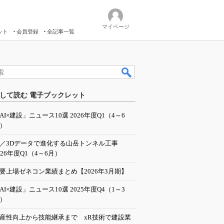
マイページ
ット
会員登録
全記事一覧
して読む 電子ブックレット
AI×建設」ニュース10選 2026年度Q1（4～6
）
I／3Dデータで進化する山岳トンネル工事
026年度Q1（4～6月）
要上場ゼネコン業績まとめ【2026年3月期】
AI×建設」ニュース10選 2025年度Q4（1～3
）
産性向上から技能継承まで xR技術で建設業