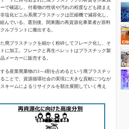
サーで確認し、付着物の性状や汚れの程度なども踏まえ
質非塩化ビニル系廃プラスチックは圧縮機で減容化し、
り組んでいる。選別後、関東圏の再資源化事業者が原料
イクルプラントに搬出する。
た廃プラスチックを細かく粉砕してフレーク化し、そ
ットに加工。フレークと再生ペレットはプラスチック製
製品メーカーに販売する。
する産業廃棄物の3～4割を占めるという廃プラスチッ
することで、資源循環社会の実現に大きな貢献につなが
同スキームによるリサイクルを順次展開していく考え