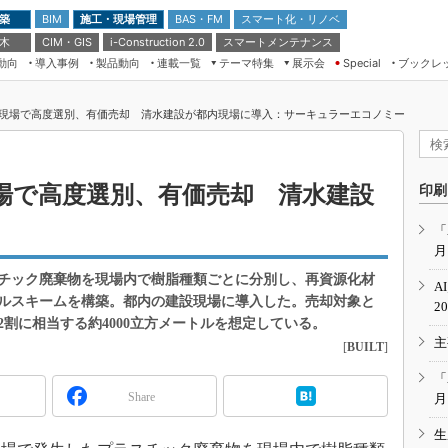
 築
施工・現場管理
BAS・FM
スマート化・リノベ
BIM
 木
CIM・GIS
スマートメンテナンス
i-Construction 2.0
動向
導入事例
製品動向
連載一覧
テーマ特集
展示会
ブックレ
Special
建設Tech NEXT BREAK
メンテナンス・レジリエンス
TOKYO2026
現場で高度選別、有価売却 清水建設が都内現場に導入：サーキュラーエコノミー
ドローンがもたらす建設業界の“ゲー
第8回 国際 建設・測量展
ムチェンジ” Ver.2.0
（CSPI2026）
脱3Kから新3Kへ導く建設×IT
第10回 JAPAN BUILD TOKYO－建
場で高度選別、有価売却 清水建設
印刷
築・土木・不動産の先端技術展－
“Society5.0”時代のスマートビル
Japan Drone 2023
VR／ARが描くモノづくりのミライ
「
月
メンテナンス・レジリエンスOSAKA
2020
チック廃棄物を現場内で樹脂種類ごとに分別し、再資源化材
A
日本 ものづくりワールド 2020
ルスキームを構築。都内の建設現場に導入した。売却対象と
2
割に相当する約4000立方メートルを想定している。
メンテナンス・レジリエンスTOKYO
主
2019
[
BUILT
]
IGAS2018
「
Share
月
生