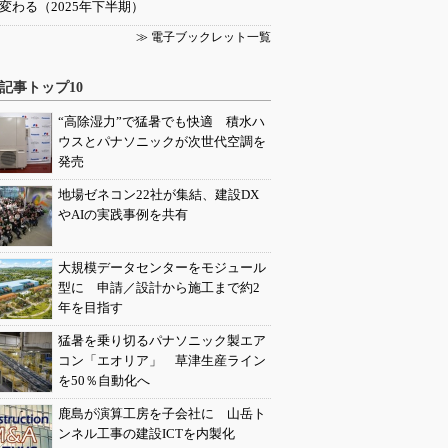
変わる（2025年下半期）
≫ 電子ブックレット一覧
記事トップ10
“高除湿力”で猛暑でも快適 積水ハ
ウスとパナソニックが次世代空調を
発売
地場ゼネコン22社が集結、建設DX
やAIの実践事例を共有
大規模データセンターをモジュール
型に 申請／設計から施工まで約2
年を目指す
猛暑を乗り切るパナソニック製エア
コン「エオリア」 草津生産ライン
を50％自動化へ
鹿島が演算工房を子会社に 山岳ト
ンネル工事の建設ICTを内製化