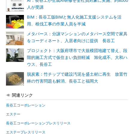
AI：長谷工が生成AI研修を全社員対象に実施、約8000
人が受講
BIM：長谷工版BIMと無人化施工支援システムを活
用、根伐工事の作業人員を半減
メタバース：分譲マンションのメタバース空間で家具
をコーディネート、入居者向けに提供 長谷工
プロジェクト：大阪府堺市で大規模団地建て替え、段
階的施工方式で仮住まい負担軽減 旭化成不、大和ハ
ウス、長谷工
脱炭素：竹チップで建設汚泥を盛土材に再生 放置竹
林の竹害問題も解消、長谷工と福岡大
関連リンク
長谷工コーポレーション
エステー
長谷工コーポレーションプレスリリース
エステープレスリリース