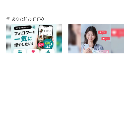
あなたにおすすめ
SNSアカウントを着実に成
SNSアカウントを着実に成
長。実はみんなココ使ってま
長。実はみんなココ使ってま
す。
す。
PR(Dreaw合同会社)
PR(Dreaw合同会社)
大規模データセンターをモジュール型に 申請
／設計から施工まで約2年を目指す
“高除湿力”で猛暑でも快適 積水ハウスとパナ
ソニックが次世代空調を発売