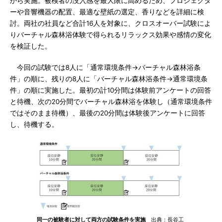
から実施。被検者の没入感を最大限に高めるため、プロジェクタ
ーや音響機器の配置、最適な壁紙の選定、香りなどを詳細に検
討。両社の社員など合計16人を対象に、クロスオーバー試験によ
りバーチャル森林浴体験で得られるリラックス効果や感情の変化
を検証した。
今回の試験では8人に「通常環境条件→バーチャル森林浴条
件」の順に、残りの8人に「バーチャル森林浴条件→通常環境条
件」の順に実施した。最初の計10分間は体験前アンケートの回答
と待機、次の20分間でバーチャル森林浴を体験し（通常環境条件
ではそのまま待機）、最後の20分間は体験後アンケートに回答
し、待機する。
同一の被験者に対して両方の試験条件を実施
出典：長谷工