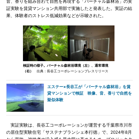
音、香りを組み合わて自然を再現する「バーチャル森林浴」の実
証実験を賃貸マンション共用部で実施したと発表した。実証の結
果、体験者のストレス低減効果などが示唆された。
検証時の様子。バーチャル森林浴環境（左）、通常環境
（右）
出典：長谷工コーポレーションプレスリリース
エステー×長谷工が「バーチャル森林浴」を賃
貸マンションで検証 映像、音、香りで自然を
疑似体験
実証実験は、長谷工コーポレーションが運営する千葉県市川市
の居住型実験住宅「サステナブランシェ本行徳」で、2024年8月