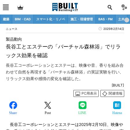
建築
BIM・CAD
スマート化・リノベ
施工・現場管理
BAS・FM
土木
ニュース
2025年2月14日
製品動向
長谷工とエステーの「バーチャル森林浴」でリラ
ックス効果を確認
長谷工コーポレーションとエステーは、映像や音、香りを組み合
わせて自然を再現する「バーチャル森林浴」の実証実験を行い、
リラックス効果や感情の変化を確認した。
[BUILT]
PC用表示
関連情報
Share
Post
LINE
Hatena
長谷工コーポレーションとエステーは2025年2月10日、映像や