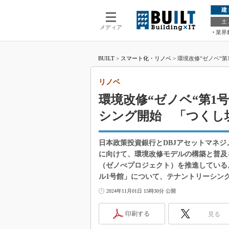
建
土
メディア
業界
BUILT
>
スマート化・リノベ
>
環境改修“ゼノベ“
リノベ
環境改修“ゼノベ“第1
シング開始 「つくし
日本政策投資銀行とDBJアセットマネジ
に向けて、環境改修モデルの構築と普及
（ゼノべプロジェクト）を推進している。
ル1号館」について、テナントリーシン
2024年11月01日 15時30分 公開
印刷する
見る