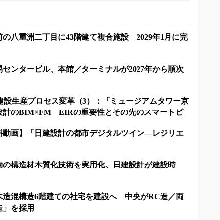
の八重洲二丁目に43階建て複合施設 2029年1月に完
センタービル、本館／ターミナルが2027年から順次
る建設生産プロセス変革（3）：「ミュージアムタワー京
計のBIM×FM EIRの重要性とその先のスマートビ
料動画】「日建設計の都市デジタルツイン―レジリエ
」
物の構造材木質化技術を実用化、日建設計が建設時
木造混構造6階建ての社宅を建設へ 中央がRC造／両
造」を採用