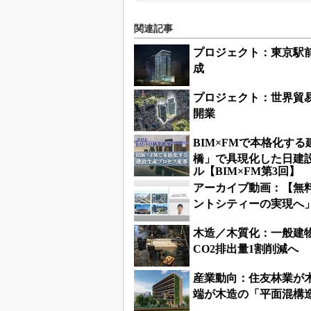
関連記事
プロジェクト：東京駅前
成
プロジェクト：世界貿易
開業
BIM×FMで本格化す
橋」で具現化した日建設
ル【BIM×FM第3回】
アーカイブ動画：【無
ントシティーの実現へ
木造／木質化：一般建
CO2排出量1割削減へ
産業動向：住友林業が
端が木造の「平面混構