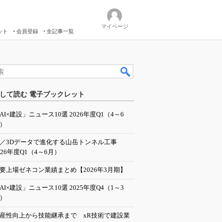
マイページ
ット
会員登録
全記事一覧
して読む 電子ブックレット
AI×建設」ニュース10選 2026年度Q1（4～6
）
I／3Dデータで進化する山岳トンネル工事
026年度Q1（4～6月）
要上場ゼネコン業績まとめ【2026年3月期】
AI×建設」ニュース10選 2025年度Q4（1～3
）
産性向上から技能継承まで xR技術で建設業