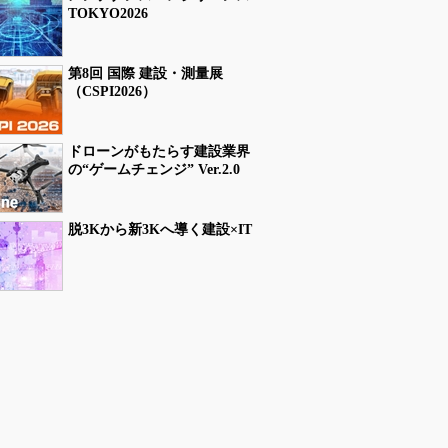
TOKYO2026
第8回 国際 建設・測量展
（CSPI2026）
ドローンがもたらす建設業界
の“ゲームチェンジ” Ver.2.0
脱3Kから新3Kへ導く建設×IT