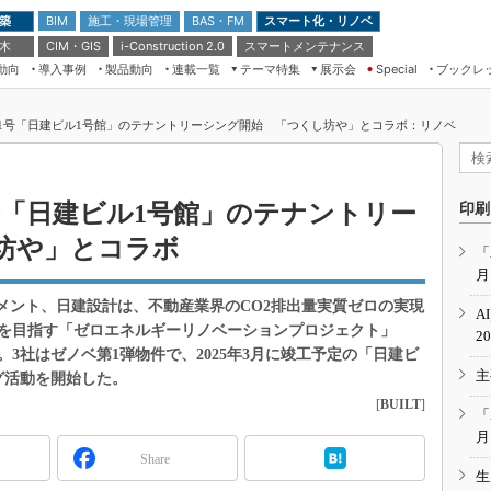
 築
施工・現場管理
BAS・FM
スマート化・リノベ
BIM
 木
CIM・GIS
スマートメンテナンス
i-Construction 2.0
動向
導入事例
製品動向
連載一覧
テーマ特集
展示会
ブックレ
Special
建設Tech NEXT BREAK
メンテナンス・レジリエンス
TOKYO2026
第1号「日建ビル1号館」のテナントリーシング開始 「つくし坊や」とコラボ：リノベ
ドローンがもたらす建設業界の“ゲー
第8回 国際 建設・測量展
ムチェンジ” Ver.2.0
（CSPI2026）
脱3Kから新3Kへ導く建設×IT
第10回 JAPAN BUILD TOKYO－建
号「日建ビル1号館」のテナントリー
印刷
築・土木・不動産の先端技術展－
“Society5.0”時代のスマートビル
坊や」とコラボ
Japan Drone 2023
VR／ARが描くモノづくりのミライ
「
月
メンテナンス・レジリエンスOSAKA
2020
メント、日建設計は、不動産業界のCO2排出量実質ゼロの実現
A
日本 ものづくりワールド 2020
を目指す「ゼロエネルギーリノベーションプロジェクト」
2
3社はゼノベ第1弾物件で、2025年3月に竣工予定の「日建ビ
メンテナンス・レジリエンスTOKYO
主
2019
グ活動を開始した。
[
BUILT
]
IGAS2018
「
月
Share
生