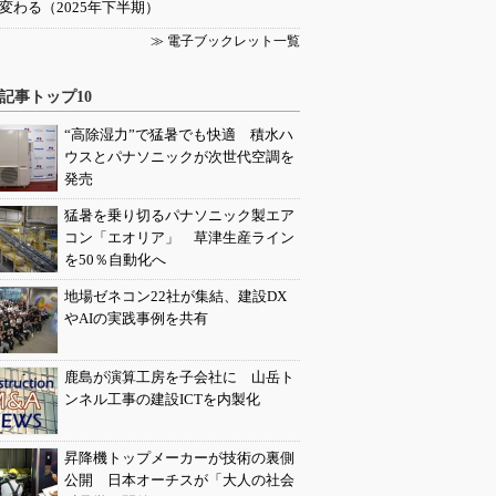
変わる（2025年下半期）
≫ 電子ブックレット一覧
記事トップ10
“高除湿力”で猛暑でも快適 積水ハ
ウスとパナソニックが次世代空調を
発売
猛暑を乗り切るパナソニック製エア
コン「エオリア」 草津生産ライン
を50％自動化へ
地場ゼネコン22社が集結、建設DX
やAIの実践事例を共有
鹿島が演算工房を子会社に 山岳ト
ンネル工事の建設ICTを内製化
昇降機トップメーカーが技術の裏側
公開 日本オーチスが「大人の社会