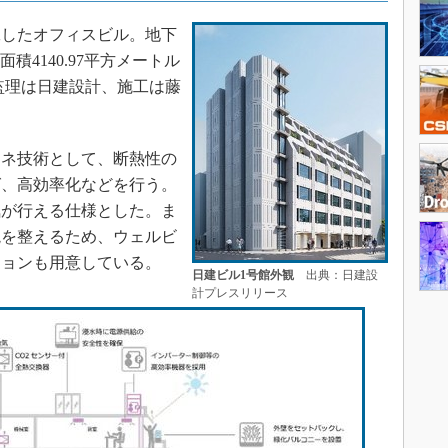
工したオフィスビル。地下
積4140.97平方メートル
／監理は日建設計、施工は藤
ネ技術として、断熱性の
グ、高効率化などを行う。
気が行える仕様とした。ま
境を整えるため、ウェルビ
ションも用意している。
日建ビル1号館外観
出典：日建設
計プレスリリース