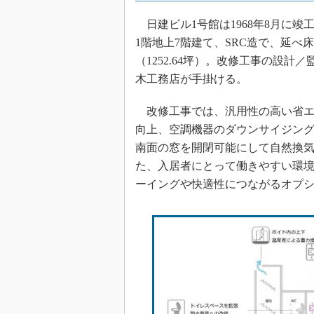
日建ビル1号館は1968年8月に竣
1階地上7階建て、SRC造で、延べ床面
（1252.64坪）。改修工事の設計
木工務店が手掛ける。
改修工事では、汎用性の高い省エ
向上、空調機器のダウンサイジン
南面の窓を開閉可能にして自然換
た、入居者にとって働きやすい環
ーイングや快適性につながるオプ