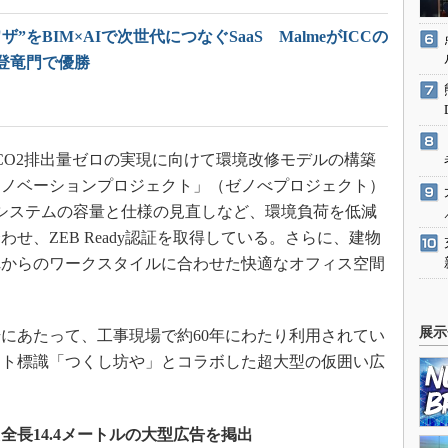
”をBIM×AIで次世代につなぐSaaS MalmeがICCの
登竜門で優勝
O2排出量ゼロの実現に向けて環境改修モデルの構築
リノベーションプロジェクト」（ゼノべプロジェクト）
システムの容量と仕様の見直しなど、環境負荷を低減
せ、ZEB Ready認証を取得している。さらに、建物
れからのワークスタイルに合わせた快適なオフィス空間
展示
にあたって、工事現場で約60年にわたり利用されてい
スト標識「つくし坊や」とコラボした超大型の仮囲い広
長14.4メートルの大型広告を掲出