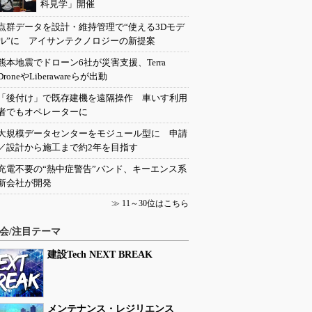
科見学」開催
点群データを設計・維持管理で“使える3Dモデ
ル”に アイサンテクノロジーの新提案
熊本地震でドローン6社が災害支援、Terra
DroneやLiberawareらが出動
「後付け」で既存建機を遠隔操作 車いす利用
者でもオペレーターに
大規模データセンターをモジュール型に 申請
／設計から施工まで約2年を目指す
充電不要の“熱中症警告”バンド、キーエンス系
新会社が開発
≫
11～30位はこちら
会/注目テーマ
建設Tech NEXT BREAK
メンテナンス・レジリエンス