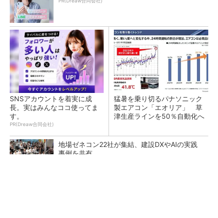
PR(Dreaw合同会社)
SNSアカウントを着実に成
猛暑を乗り切るパナソニック
長。実はみんなココ使ってま
製エアコン「エオリア」 草
す。
津生産ラインを50％自動化へ
PR(Dreaw合同会社)
地場ゼネコン22社が集結、建設DXやAIの実践
事例を共有
大規模データセンターをモジュール型に 申請
／設計から施工まで約2年を目指す