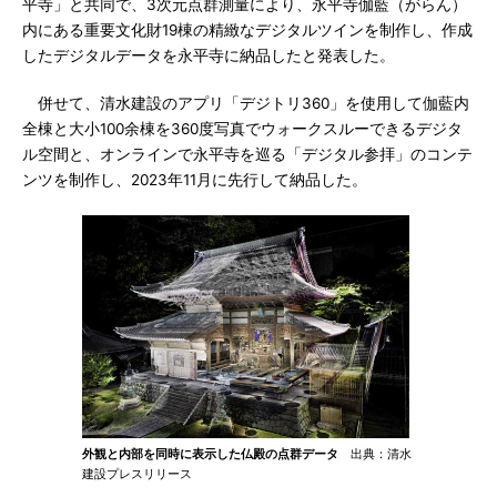
平寺」と共同で、3次元点群測量により、永平寺伽藍（がらん）
内にある重要文化財19棟の精緻なデジタルツインを制作し、作成
したデジタルデータを永平寺に納品したと発表した。
併せて、清水建設のアプリ「デジトリ360」を使用して伽藍内
全棟と大小100余棟を360度写真でウォークスルーできるデジタ
ル空間と、オンラインで永平寺を巡る「デジタル参拝」のコンテ
ンツを制作し、2023年11月に先行して納品した。
外観と内部を同時に表示した仏殿の点群データ
出典：清水
建設プレスリリース