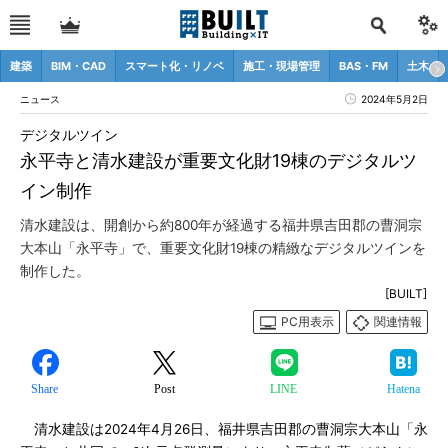
建築
BIM・CAD
スマート化・リノベ
施工・現場管理
BAS・FM
土木
ニュース
2024年5月2日
デジタルツイン
永平寺と清水建設が重要文化財19棟のデジタルツ
イン制作
清水建設は、開創から約800年が経過する福井県吉田郡の曹洞宗
大本山「永平寺」で、重要文化財19棟の精緻なデジタルツインを
制作した。
[BUILT]
PC用表示
関連情報
Share
Post
LINE
Hatena
清水建設は2024年4月26日、福井県吉田郡の曹洞宗大本山「永