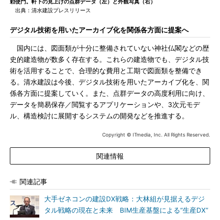
勅使門。軒下の見上げの点群データ（左）と外観写真（右）
出典：清水建設プレスリリース
デジタル技術を用いたアーカイブ化を関係各方面に提案へ
国内には、図面類が十分に整備されていない神社仏閣などの歴
史的建造物が数多く存在する。これらの建造物でも、デジタル技
術を活用することで、合理的な費用と工期で図面類を整備でき
る。清水建設は今後、デジタル技術を用いたアーカイブ化を、関
係各方面に提案していく。また、点群データの高度利用に向け、
データを簡易保存／閲覧するアプリケーションや、3次元モデ
ル、構造検討に展開するシステムの開発などを推進する。
Copyright © ITmedia, Inc. All Rights Reserved.
関連情報
関連記事
大手ゼネコンの建設DX戦略：大林組が見据えるデジ
タル戦略の現在と未来 BIM生産基盤による“生産DX”