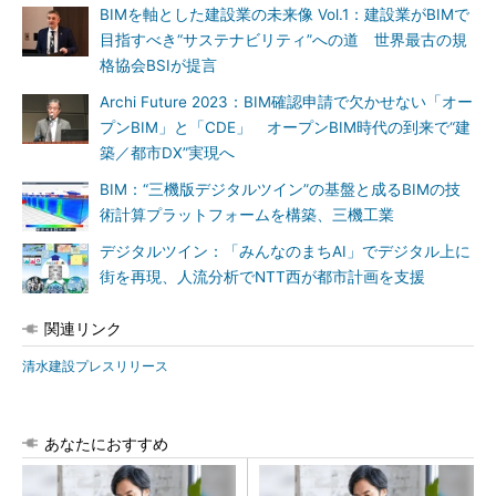
BIMを軸とした建設業の未来像 Vol.1：建設業がBIMで
目指すべき“サステナビリティ”への道 世界最古の規
格協会BSIが提言
Archi Future 2023：BIM確認申請で欠かせない「オー
プンBIM」と「CDE」 オープンBIM時代の到来で“建
築／都市DX”実現へ
BIM：“三機版デジタルツイン”の基盤と成るBIMの技
術計算プラットフォームを構築、三機工業
デジタルツイン：「みんなのまちAI」でデジタル上に
街を再現、人流分析でNTT西が都市計画を支援
関連リンク
清水建設プレスリリース
あなたにおすすめ