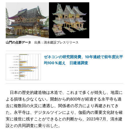
山門の点群データ
出典：清水建設プレスリリース
ゼネコンの研究開発費、10年連続で前年度比平
均100％超え 日建連調査
日本の歴史的建造物は木造で、これまで多くが焼失し、地震に
よる損壊も少なくない。開創から約800年が経過する永平寺も過
去に複数回の火災に遭遇し、関係者の尽力により再建されてき
た。永平寺は、デジタルツインにより、伽藍内の重要文化財を確
実に後世に残すことができるとの判断から、2023年7月、清水建
設との共同調査に乗り出した。