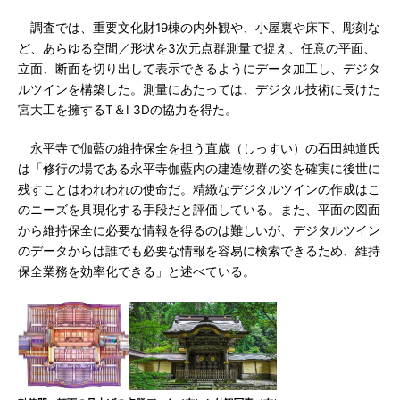
調査では、重要文化財19棟の内外観や、小屋裏や床下、彫刻な
ど、あらゆる空間／形状を3次元点群測量で捉え、任意の平面、
立面、断面を切り出して表示できるようにデータ加工し、デジタ
ルツインを構築した。測量にあたっては、デジタル技術に長けた
宮大工を擁するT＆I 3Dの協力を得た。
永平寺で伽藍の維持保全を担う直歳（しっすい）の石田純道氏
は「修行の場である永平寺伽藍内の建造物群の姿を確実に後世に
残すことはわれわれの使命だ。精緻なデジタルツインの作成はこ
のニーズを具現化する手段だと評価している。また、平面の図面
から維持保全に必要な情報を得るのは難しいが、デジタルツイン
のデータからは誰でも必要な情報を容易に検索できるため、維持
保全業務を効率化できる」と述べている。