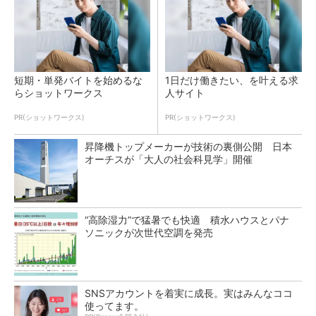
短期・単発バイトを始めるな
1日だけ働きたい、を叶える求
らショットワークス
人サイト
PR(ショットワークス)
PR(ショットワークス)
昇降機トップメーカーが技術の裏側公開 日本
オーチスが「大人の社会科見学」開催
“高除湿力”で猛暑でも快適 積水ハウスとパナ
ソニックが次世代空調を発売
SNSアカウントを着実に成長。実はみんなココ
使ってます。