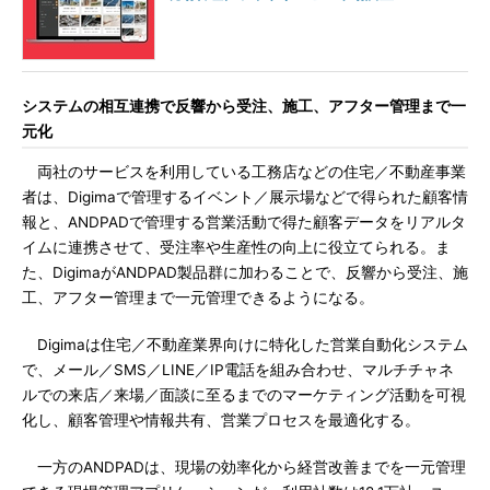
システムの相互連携で反響から受注、施工、アフター管理まで一
元化
両社のサービスを利用している工務店などの住宅／不動産事業
者は、Digimaで管理するイベント／展示場などで得られた顧客情
報と、ANDPADで管理する営業活動で得た顧客データをリアルタ
イムに連携させて、受注率や生産性の向上に役立てられる。ま
た、DigimaがANDPAD製品群に加わることで、反響から受注、施
工、アフター管理まで一元管理できるようになる。
Digimaは住宅／不動産業界向けに特化した営業自動化システム
で、メール／SMS／LINE／IP電話を組み合わせ、マルチチャネ
ルでの来店／来場／面談に至るまでのマーケティング活動を可視
化し、顧客管理や情報共有、営業プロセスを最適化する。
一方のANDPADは、現場の効率化から経営改善までを一元管理