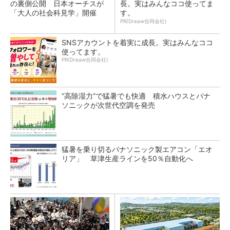
の裏側公開 日本オーチスが
長。実はみんなココ使ってま
「大人の社会科見学」開催
す。
PR(Dreaw合同会社)
SNSアカウントを着実に成長。実はみんなココ
使ってます。
PR(Dreaw合同会社)
“高除湿力”で猛暑でも快適 積水ハウスとパナ
ソニックが次世代空調を発売
猛暑を乗り切るパナソニック製エアコン「エオ
リア」 草津生産ラインを50％自動化へ