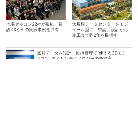
地場ゼネコン22社が集結、建
大規模データセンターをモジ
設DXやAIの実践事例を共有
ュール型に 申請／設計から
施工まで約2年を目指す
点群データを設計・維持管理で“使える3Dモデ
ル”に アイサンテクノロジーの新提案
熊本地震でドローン6社が災害支援、テラドロ
ーンやLiberawareらが出動
鹿島が演算工房を子会社化 山岳トンネル工事
の建設ICTを内製化