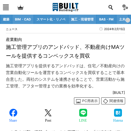
建築
BIM・CAD
スマート化・リノベ
施工・現場管理
BAS・FM
土木
ニュース
2024年2月15日
産業動向
施工管理アプリのアンドパッド、不動産向けMAツ
ールを提供するコンベックスを買収
施工管理アプリを提供するアンドパッドは、住宅／不動産向けの
営業自動化ツールを運営するコンベックスを買収することで基本
合意した。両社のシステムを連携させることで、営業活動から施
工管理、アフター管理までの業務を効率化する。
[BUILT]
PC用表示
関連情報
Share
Post
LINE
Hatena