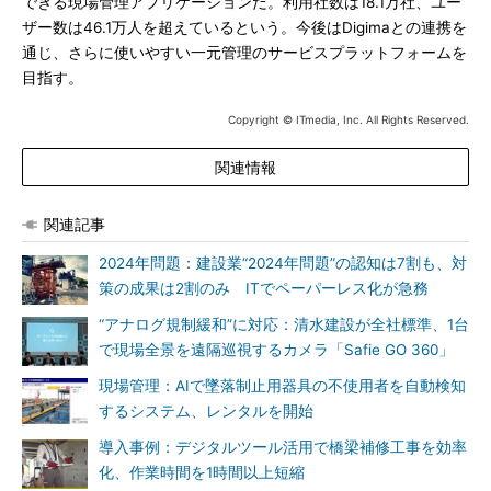
できる現場管理アプリケーションだ。利用社数は18.1万社、ユー
ザー数は46.1万人を超えているという。今後はDigimaとの連携を
通じ、さらに使いやすい一元管理のサービスプラットフォームを
目指す。
Copyright © ITmedia, Inc. All Rights Reserved.
関連情報
関連記事
2024年問題：建設業“2024年問題”の認知は7割も、対
策の成果は2割のみ ITでペーパーレス化が急務
“アナログ規制緩和”に対応：清水建設が全社標準、1台
で現場全景を遠隔巡視するカメラ「Safie GO 360」
現場管理：AIで墜落制止用器具の不使用者を自動検知
するシステム、レンタルを開始
導入事例：デジタルツール活用で橋梁補修工事を効率
化、作業時間を1時間以上短縮