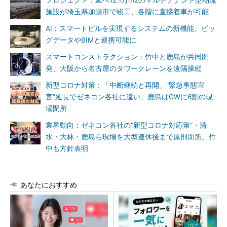
プロジェクト：延べ12.1万m2のマルチテナント型物流
施設が埼玉県加須市で竣工、各階に直接着車が可能
AI：スマートビルを実現するシステムの新機能、ビッ
グデータやBIMと連携可能に
スマートコンストラクション：竹中と鹿島が共同開
発、大阪から名古屋のタワークレーンを遠隔操縦
新型コロナ対策：「中断継続と再開」“緊急事態宣
言”延長でゼネコン各社に違い、鹿島はGWに6割の現
場閉所
業界動向：ゼネコン各社の“新型コロナ対応策”・清
水・大林・鹿島ら現場を大型連休後まで原則閉所、竹
中も方針表明
あなたにおすすめ