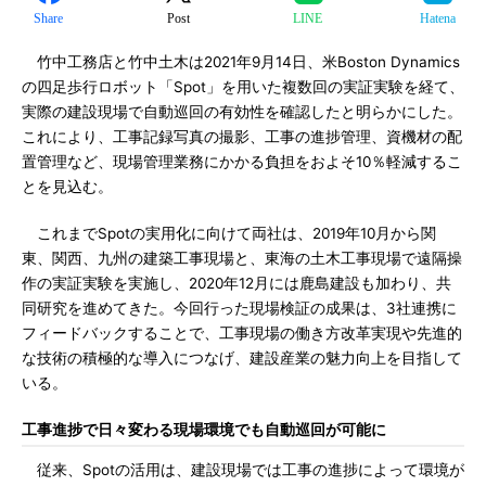
Share
Post
LINE
Hatena
竹中工務店と竹中土木は2021年9月14日、米Boston Dynamics
の四足歩行ロボット「Spot」を用いた複数回の実証実験を経て、
実際の建設現場で自動巡回の有効性を確認したと明らかにした。
これにより、工事記録写真の撮影、工事の進捗管理、資機材の配
置管理など、現場管理業務にかかる負担をおよそ10％軽減するこ
とを見込む。
これまでSpotの実用化に向けて両社は、2019年10月から関
東、関西、九州の建築工事現場と、東海の土木工事現場で遠隔操
作の実証実験を実施し、2020年12月には鹿島建設も加わり、共
同研究を進めてきた。今回行った現場検証の成果は、3社連携に
フィードバックすることで、工事現場の働き方改革実現や先進的
な技術の積極的な導入につなげ、建設産業の魅力向上を目指して
いる。
工事進捗で日々変わる現場環境でも自動巡回が可能に
従来、Spotの活用は、建設現場では工事の進捗によって環境が