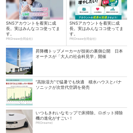
SNSアカウントを着実に成
SNSアカウントを着実に成
長。実はみんなココ使ってま
長。実はみんなココ使ってま
す。
す。
PR(Dreaw合同会社)
PR(Dreaw合同会社)
昇降機トップメーカーが技術の裏側公開 日本
オーチスが「大人の社会科見学」開催
“高除湿力”で猛暑でも快適 積水ハウスとパナ
ソニックが次世代空調を発売
いつもきれいなモップで床掃除。ロボット掃除
機の進化がすごい！
PR(Dreame)