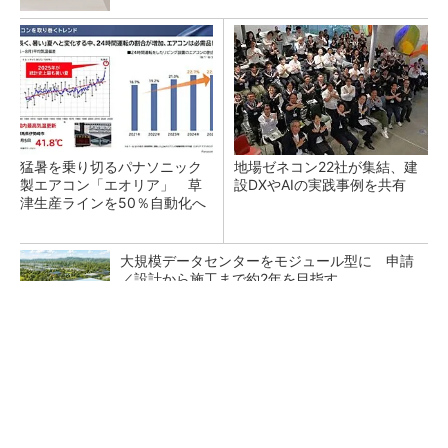
猛暑を乗り切るパナソニック
地場ゼネコン22社が集結、建
製エアコン「エオリア」 草
設DXやAIの実践事例を共有
津生産ラインを50％自動化へ
大規模データセンターをモジュール型に 申請
／設計から施工まで約2年を目指す
次に買うならどれがいい？最新ロボット掃除機
はこんなに進化した
PR(Dreame)