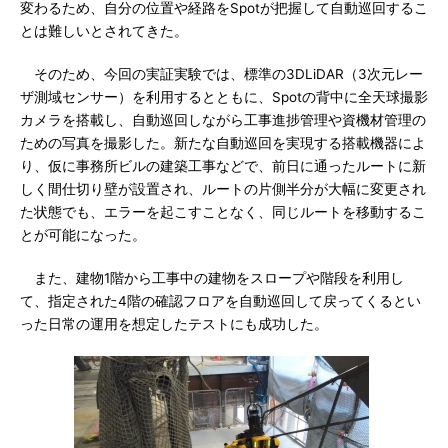
変わるため、自分の位置や経路をSpotが把握して自動巡回するこ
とは難しいとされてきた。
そのため、今回の実証実験では、標準の3DLiDAR（3次元レー
ザ測域センサー）を利用するとともに、Spotの背中に全天球撮影
カメラを搭載し、自動巡回しながら工事進捗管理や資機材管理の
ための写真を撮影した。新たな自動巡回を実現する搭載機器によ
り、仮に事務所ビルの建築工事などで、前日に通ったルートに新
しく間仕切り壁が設置され、ルートの片側半分が大幅に変更され
た状態でも、エラーを起こすことなく、同じルートを移動するこ
とが可能になった。
また、建物1階から工事中の建物をスロープや階段を利用し
て、指定された4階の確認フロアを自動巡回して戻ってくるとい
った日常の運用を想定したテストにも成功した。