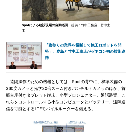
Spotによる建設現場の自動巡回
提供：竹中工務店、竹中土
木
「縦割りの業界を横断して施工ロボットを開
発」、鹿島と竹中工務店がゼネコン初の技術連
携
遠隔操作のための機器としては、Spotの背中に、標準装備の
360度カメラと光学30倍ズーム付きパンチルトカメラのほか、首
振台座付きタブレット端末、小型プロジェクター、通話装置、こ
れらをコントロールする小型コンピュータとバッテリー、遠隔通
信を可能とするLTEモバイルルーターを備える。