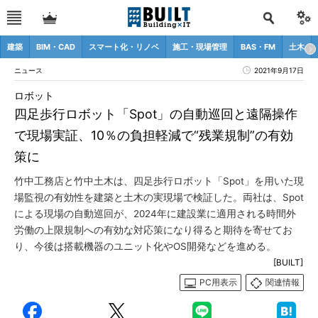
建築
BIM・CAD
スマート化・リノベ
施工・現場管理
BAS・FM
土木
ニュース
2021年9月17日
ロボット
四足歩行ロボット「Spot」の自動巡回と遠隔操作
で現場実証、10％の負担軽減で“残業規制”の有効
策に
竹中工務店と竹中土木は、四足歩行ロボット「Spot」を用いた現
場監視の有効性を建築と土木の実現場で検証した。両社は、Spot
による現場の自動巡回が、2024年に建設業に適用される時間外
労働の上限規制への有効な対応策になり得ると期待を寄せてお
り、今後は搭載機器のユニット化やOS開発などを進める。
[BUILT]
PC用表示
関連情報