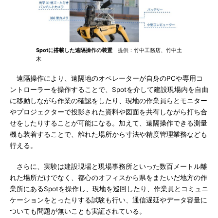
Spotに搭載した遠隔操作の装置
提供：竹中工務店、竹中土
木
遠隔操作により、遠隔地のオペレーターが自身のPCや専用コ
ントローラーを操作することで、Spotを介して建設現場内を自由
に移動しながら作業の確認をしたり、現地の作業員らとモニター
やプロジェクターで投影された資料や図面を共有しながら打ち合
せをしたりすることが可能になる。加えて、遠隔操作できる測量
機も装着することで、離れた場所から寸法や精度管理業務なども
行える。
さらに、実験は建設現場と現場事務所といった数百メートル離
れた場所だけでなく、都心のオフィスから県をまたいだ地方の作
業所にあるSpotを操作し、現地を巡回したり、作業員とコミュニ
ケーションをとったりする試験も行い、通信遅延やデータ容量に
ついても問題が無いことも実証されている。