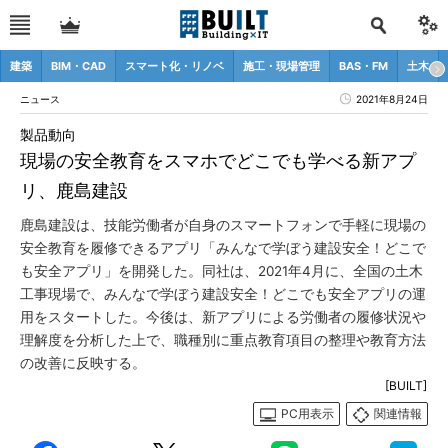
建築
BIM・CAD
スマート化・リノベ
施工・現場管理
BAS・FM
土木
ニュース
2021年8月24日
製品動向
現場の安全教育をスマホでどこでも学べる新アプ
リ、鹿島建設
鹿島建設は、技能労働者が自身のスマートフォンで手軽に現場の
安全教育を履修できるアプリ「みんなで学ぼう建設安全！どこで
も安全アプリ」を開発した。同社は、2021年4月に、全国の土木
工事現場で、みんなで学ぼう建設安全！どこでも安全アプリの運
用をスタートした。今後は、新アプリによる労働者の履修状況や
理解度を分析した上で、職種別に重点教育項目の整理や教育方法
の改善に反映する。
[BUILT]
PC用表示
関連情報