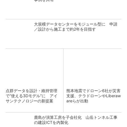
大規模データセンターをモジュール型に 申請
／設計から施工まで約2年を目指す
点群データを設計・維持管理
熊本地震でドローン6社が災害
で“使える3Dモデル”に アイ
支援、テラドローンやLiberaw
サンテクノロジーの新提案
areらが出動
鹿島が演算工房を子会社化 山岳トンネル工事
の建設ICTを内製化