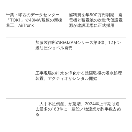
千葉・印西のデータセンター
燃料費を年800万円削減 発
「TOK1」で40MW規模の新棟
電機と蓄電池の次世代仮設電
着工、AirTrunk
源が建設現場に正式採用
加藤製作所のREGZAMシリーズ第3弾、12トン
級油圧ショベル発売
工事現場の排水を浄化する遠隔監視の濁水処理
装置、アクティオがレンタル開始
「人手不足倒産」が急増、2024年上半期は過
去最多の163件に 建設／物流業が約半数占め
る