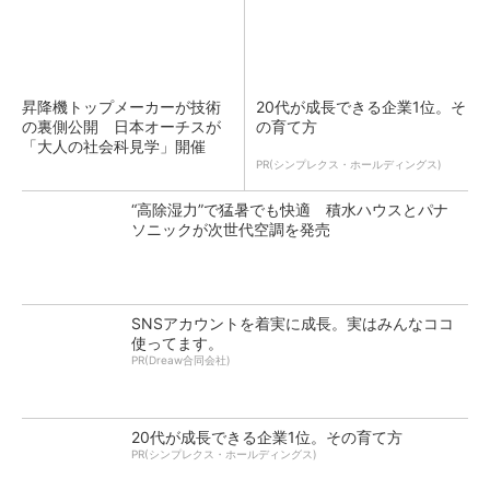
昇降機トップメーカーが技術
20代が成長できる企業1位。そ
の裏側公開 日本オーチスが
の育て方
「大人の社会科見学」開催
PR(シンプレクス・ホールディングス)
“高除湿力”で猛暑でも快適 積水ハウスとパナ
ソニックが次世代空調を発売
SNSアカウントを着実に成長。実はみんなココ
使ってます。
PR(Dreaw合同会社)
20代が成長できる企業1位。その育て方
PR(シンプレクス・ホールディングス)