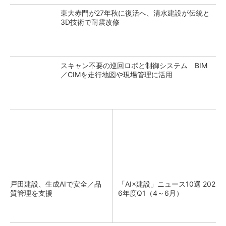
東大赤門が27年秋に復活へ、清水建設が伝統と
3D技術で耐震改修
スキャン不要の巡回ロボと制御システム BIM
／CIMを走行地図や現場管理に活用
戸田建設、生成AIで安全／品
「AI×建設」ニュース10選 202
質管理を支援
6年度Q1（4～6月）