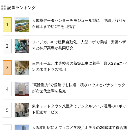
記事ランキング
大規模データセンターをモジュール型に 申請／設計か
ら施工まで約2年を目指す
フィジカルAIで建機自動化、人型ロボで操縦 安藤ハザ
マと神戸高専が共同研究
三井ホーム、木造校舎の新築工事に着手 最大28mスパ
ンの木造トラス採用
“高除湿力”で猛暑でも快適 積水ハウスとパナソニック
が次世代空調を発売
東京ミッドタウン八重洲でデジタルツイン活用のロボッ
ト配送サービス
大阪本町駅にオフィス／学校／ホテルの26階建て複合施