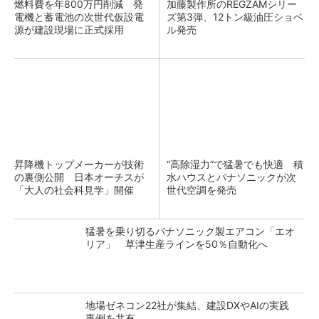
燃料費を年800万円削減 発
加藤製作所のREGZAMシリー
電機と蓄電池の次世代仮設電
ズ第3弾、12トン級油圧ショベ
源が建設現場に正式採用
ル発売
昇降機トップメーカーが技術
“高除湿力”で猛暑でも快適 積
の裏側公開 日本オーチスが
水ハウスとパナソニックが次
「大人の社会科見学」開催
世代空調を発売
猛暑を乗り切るパナソニック製エアコン「エオ
リア」 草津生産ラインを50％自動化へ
地場ゼネコン22社が集結、建設DXやAIの実践
事例を共有