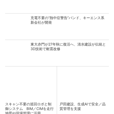
充電不要の“熱中症警告”バンド、キーエンス系
新会社が開発
東大赤門が27年秋に復活へ、清水建設が伝統と
3D技術で耐震改修
スキャン不要の巡回ロボと制
戸田建設、生成AIで安全／品
御システム BIM／CIMを走行
質管理を支援
地図や現場管理に活用