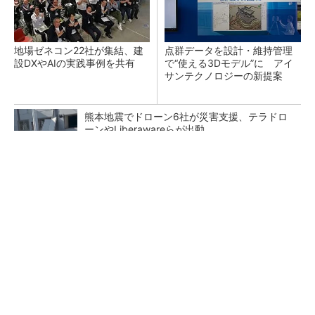
地場ゼネコン22社が集結、建
点群データを設計・維持管理
設DXやAIの実践事例を共有
で“使える3Dモデル”に アイ
サンテクノロジーの新提案
熊本地震でドローン6社が災害支援、テラドロ
ーンやLiberawareらが出動
鹿島が演算工房を子会社化 山岳トンネル工事
の建設ICTを内製化
大規模データセンターをモジュール型に 申請
／設計から施工まで約2年を目指す