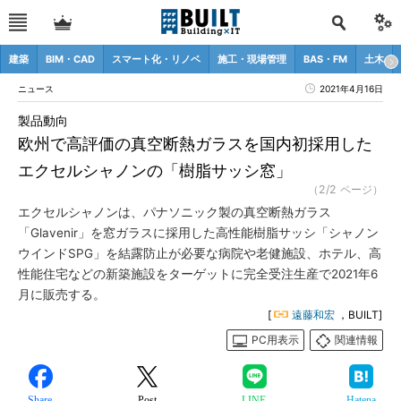
建築
BIM・CAD
スマート化・リノベ
施工・現場管理
BAS・FM
土木
ニュース
2021年4月16日
製品動向
欧州で高評価の真空断熱ガラスを国内初採用した
エクセルシャノンの「樹脂サッシ窓」
（2/2 ページ）
エクセルシャノンは、パナソニック製の真空断熱ガラス
「Glavenir」を窓ガラスに採用した高性能樹脂サッシ「シャノン
ウインドSPG」を結露防止が必要な病院や老健施設、ホテル、高
性能住宅などの新築施設をターゲットに完全受注生産で2021年6
月に販売する。
[
遠藤和宏
，BUILT]
PC用表示
関連情報
Share
Post
LINE
Hatena