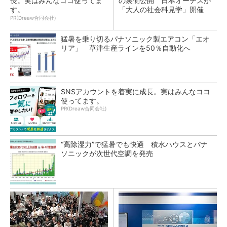
長。実はみんなココ使ってま
の裏側公開 日本オーチスが
す。
「大人の社会科見学」開催
PR(Dreaw合同会社)
猛暑を乗り切るパナソニック製エアコン「エオ
リア」 草津生産ラインを50％自動化へ
SNSアカウントを着実に成長。実はみんなココ
使ってます。
PR(Dreaw合同会社)
“高除湿力”で猛暑でも快適 積水ハウスとパナ
ソニックが次世代空調を発売