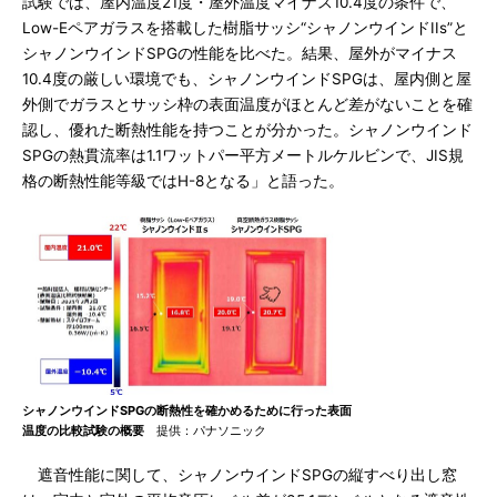
試験では、屋内温度21度・屋外温度マイナス10.4度の条件で、
Low-Eペアガラスを搭載した樹脂サッシ“シャノンウインドIIs”と
シャノンウインドSPGの性能を比べた。結果、屋外がマイナス
10.4度の厳しい環境でも、シャノンウインドSPGは、屋内側と屋
外側でガラスとサッシ枠の表面温度がほとんど差がないことを確
認し、優れた断熱性能を持つことが分かった。シャノンウインド
SPGの熱貫流率は1.1ワットパー平方メートルケルビンで、JIS規
格の断熱性能等級ではH-8となる」と語った。
シャノンウインドSPGの断熱性を確かめるために行った表面
温度の比較試験の概要
提供：パナソニック
遮音性能に関して、シャノンウインドSPGの縦すべり出し窓