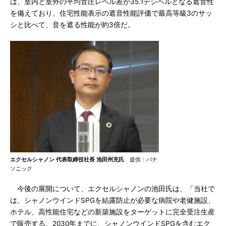
は、室内と室外の平均音圧レベル差が35.1デシベルとなる遮音性
を備えており、住宅性能表示の遮音性能評価で最高等級3のサッ
シと比べて、音を遮る性能が約3倍だ。
エクセルシャノン 代表取締役社長 池田州充氏
提供：パナ
ソニック
今後の展開について、エクセルシャノンの池田氏は、「当社で
は、シャノンウインドSPGを結露防止が必要な病院や老健施設、
ホテル、高性能住宅などの新築施設をターゲットに完全受注生産
で販売する。2030年までに、シャノンウインドSPGを含むエク