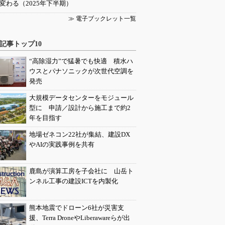
変わる（2025年下半期）
≫ 電子ブックレット一覧
記事トップ10
“高除湿力”で猛暑でも快適 積水ハ
ウスとパナソニックが次世代空調を
発売
大規模データセンターをモジュール
型に 申請／設計から施工まで約2
年を目指す
地場ゼネコン22社が集結、建設DX
やAIの実践事例を共有
鹿島が演算工房を子会社に 山岳ト
ンネル工事の建設ICTを内製化
熊本地震でドローン6社が災害支
援、Terra DroneやLiberawareらが出