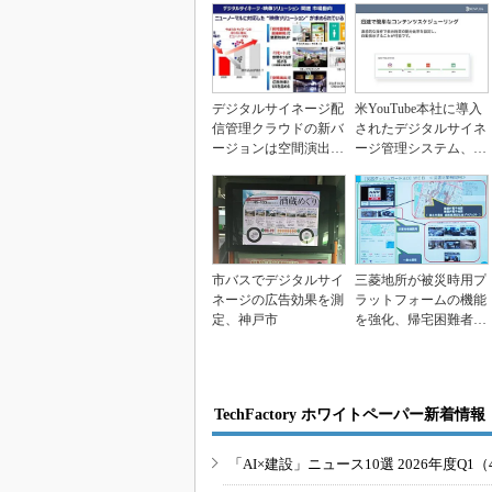
デジタルサイネージ配
米YouTube本社に導入
信管理クラウドの新バ
されたデジタルサイネ
ージョンは空間演出や
ージ管理システム、
遠隔接客を実現
「顔認識」で次の...
市バスでデジタルサイ
三菱地所が被災時用プ
ネージの広告効果を測
ラットフォームの機能
定、神戸市
を強化、帰宅困難者の
受付の非接触化を実現
TechFactory ホワイトペーパー新着情報
「AI×建設」ニュース10選 2026年度Q1（