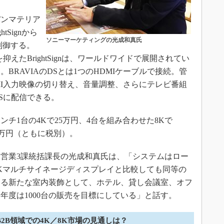
ンマテリア
tSignから
ソニーマーケティングの光成和真氏
制御する。
えたBrightSignは、ワールドワイドで展開されてい
BRAVIAのDSとは1つのHDMIケーブルで接続。管
DMI入力映像の切り替え、音量調整、さらにテレビ番組
Sに配信できる。
チ1台の4Kで25万円、4台を組み合わせた8Kで
て100万円（ともに税別）。
営業3課統括課長の光成和真氏は、「システムはロー
Kマルチサイネージディスプレイと比較しても同等の
する新たな室内装飾として、ホテル、貸し会議室、オフ
年度は1000台の販売を目標にしている」と話す。
B2B領域での4K／8K市場の見通しは？