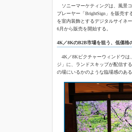
ソニーマーケティングは、風景コ
プレーヤー「BrightSign」を販
を室内装飾とするデジタルサイネージ
6月から販売を開始する。
4K／8KのB2B市場を狙う、低価
4K／8Kピクチャーウィンドウは、
ジ」に、ランドスキップが配信する
の場にいるかのような臨場感のあ