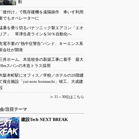
動
「後付け」で既存建機を遠隔操作 車いす利用
者でもオペレーターに
猛暑を乗り切るパナソニック製エアコン「エオ
リア」 草津生産ラインを50％自動化へ
充電不要の“熱中症警告”バンド、キーエンス系
新会社が開発
三井ホーム、木造校舎の新築工事に着手 最大
28mスパンの木造トラス採用
大阪本町駅にオフィス／学校／ホテルの26階建
て複合施設「yui-note honmachi」竣工、大成建
設
≫
11～30位はこちら
会/注目テーマ
建設Tech NEXT BREAK