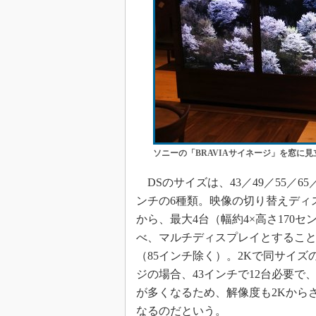
ソニーの「BRAVIAサイネージ」を窓に
DSのサイズは、43／49／55／65／
ンチの6種類。映像の切り替えディ
から、最大4台（幅約4×高さ170セ
べ、マルチディスプレイとするこ
（85インチ除く）。2Kで同サイズ
ジの場合、43インチで12台必要で
が多くなるため、解像度も2Kから
なるのだという。