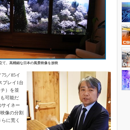
見立て、高精細な日本の風景映像を放映
75／85イ
スプレイ1台
ンチ）を並
とも可能だ
のサイネー
、映像の分割
さらに荒く