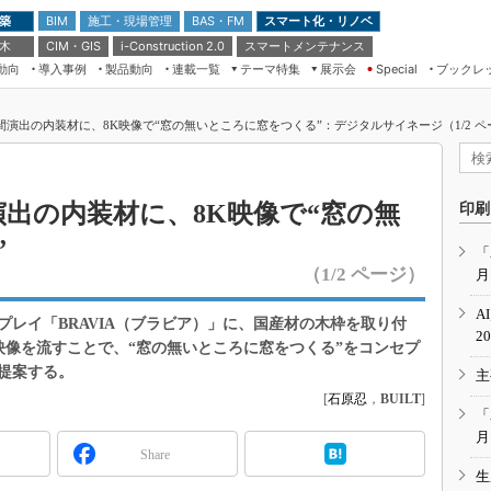
 築
施工・現場管理
BAS・FM
スマート化・リノベ
BIM
 木
CIM・GIS
スマートメンテナンス
i-Construction 2.0
動向
導入事例
製品動向
連載一覧
テーマ特集
展示会
ブックレ
Special
建設Tech NEXT BREAK
メンテナンス・レジリエンス
TOKYO2026
空間演出の内装材に、8K映像で“窓の無いところに窓をつくる”：デジタルサイネージ（1/2 ペ
ドローンがもたらす建設業界の“ゲー
第8回 国際 建設・測量展
ムチェンジ” Ver.2.0
（CSPI2026）
脱3Kから新3Kへ導く建設×IT
第10回 JAPAN BUILD TOKYO－建
間演出の内装材に、8K映像で“窓の無
印刷
築・土木・不動産の先端技術展－
“Society5.0”時代のスマートビル
”
Japan Drone 2023
VR／ARが描くモノづくりのミライ
「
（1/2 ページ）
月
メンテナンス・レジリエンスOSAKA
2020
A
レイ「BRAVIA（ブラビア）」に、国産材の木枠を取り付
日本 ものづくりワールド 2020
2
映像を流すことで、“窓の無いところに窓をつくる”をコンセプ
メンテナンス・レジリエンスTOKYO
提案する。
主
2019
[
石原忍
，
BUILT
]
IGAS2018
「
月
Share
生