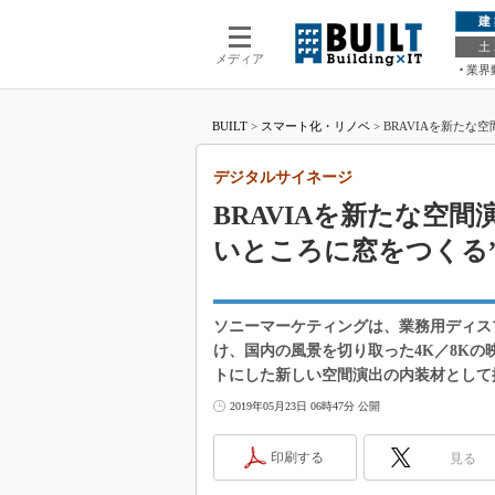
建
土
メディア
業界
BUILT
>
スマート化・リノベ
>
BRAVIAを新たな
デジタルサイネージ
BRAVIAを新たな空
いところに窓をつくる
ソニーマーケティングは、業務用ディスプ
け、国内の風景を切り取った4K／8Kの
トにした新しい空間演出の内装材として
2019年05月23日 06時47分 公開
印刷する
見る