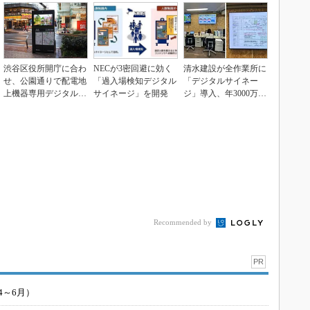
渋谷区役所開庁に合わ
NECが3密回避に効く
清水建設が全作業所に
せ、公園通りで配電地
「過入場検知デジタル
「デジタルサイネー
上機器専用デジタルサ
サイネージ」を開発
ジ」導入、年3000万円
イネージ4基の実証
の印刷コスト削減
実...
Recommended by
PR
4～6月）