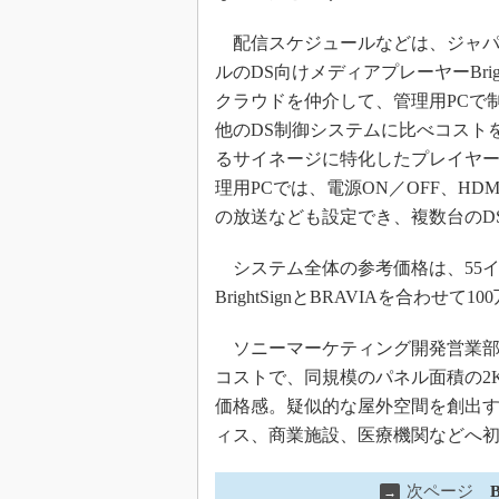
配信スケジュールなどは、ジャパ
ルのDS向けメディアプレーヤーBrigh
クラウドを仲介して、管理用PCで
他のDS制御システムに比べコストを抑
るサイネージに特化したプレイヤー。
理用PCでは、電源ON／OFF、H
の放送なども設定でき、複数台のD
システム全体の参考価格は、55イン
BrightSignとBRAVIAを合わせ
ソニーマーケティング開発営業部
コストで、同規模のパネル面積の2
価格感。疑似的な屋外空間を創出
ィス、商業施設、医療機関などへ初
次ページ
→