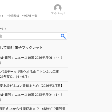
マイページ
ット
会員登録
全記事一覧
ージ）
して読む 電子ブックレット
AI×建設」ニュース10選 2026年度Q1（4～6
）
I／3Dデータで進化する山岳トンネル工事
026年度Q1（4～6月）
要上場ゼネコン業績まとめ【2026年3月期】
AI×建設」ニュース10選 2025年度Q4（1～3
）
産性向上から技能継承まで xR技術で建設業