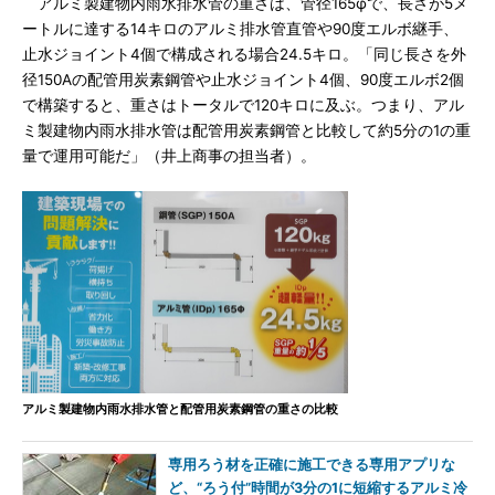
アルミ製建物内雨水排水管の重さは、管径165φで、長さが5メ
ートルに達する14キロのアルミ排水管直管や90度エルボ継手、
止水ジョイント4個で構成される場合24.5キロ。「同じ長さを外
径150Aの配管用炭素鋼管や止水ジョイント4個、90度エルボ2個
で構築すると、重さはトータルで120キロに及ぶ。つまり、アル
ミ製建物内雨水排水管は配管用炭素鋼管と比較して約5分の1の重
量で運用可能だ」（井上商事の担当者）。
アルミ製建物内雨水排水管と配管用炭素鋼管の重さの比較
専用ろう材を正確に施工できる専用アプリな
ど、“ろう付”時間が3分の1に短縮するアルミ冷