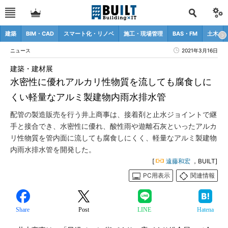
建築
BIM・CAD
スマート化・リノベ
施工・現場管理
BAS・FM
土木
ニュース
2021年3月16日
建築・建材展
水密性に優れアルカリ性物質を流しても腐食しに
くい軽量なアルミ製建物内雨水排水管
配管の製造販売を行う井上商事は、接着剤と止水ジョイントで継
手と接合でき、水密性に優れ、酸性雨や遊離石灰といったアルカ
リ性物質を管内面に流しても腐食しにくく、軽量なアルミ製建物
内雨水排水管を開発した。
[
遠藤和宏
，BUILT]
PC用表示
関連情報
Share
Post
LINE
Hatena