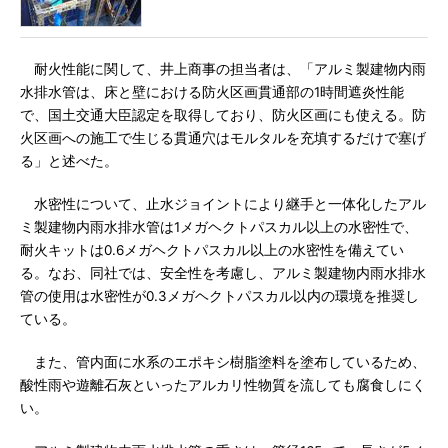
耐火性能に関して、井上商事の担当者は、「アルミ製建物内雨
水排水管は、床と壁における防火区画貫通部の1時間遮炎性能
で、国土交通大臣認定を取得しており、防火区画にも使える。防
火区画への施工で生じる貫通穴はモルタルを充填するだけで塞げ
る」と述べた。
水密性について、止水ジョイントにより継手と一体化したアル
ミ製建物内雨水排水管は1メガヘクトパスカル以上の水密性で、
耐火キットは0.6メガヘクトパスカル以上の水密性を備えてい
る。なお、同社では、安全性を考慮し、アルミ製建物内雨水排水
管の使用は水密性が0.3メガヘクトパスカル以内の環境を推奨し
ている。
また、管内面に水系のエポキシ樹脂塗料を塗布しているため、
酸性雨や遊離石灰といったアルカリ性物質を流しても腐食しにく
い。