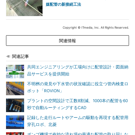
媒配管の新接続工法
Copyright © ITmedia, Inc. All Rights Reserved.
関連情報
関連記事
共同エンジニアリングが工場向けに配管設計・図面納
品サービスを提供開始
不明桝の発見や下水管の状況確認に役立つ管内検査ロ
ボット「ROVION」
プラントの空間設計で工数8割減、1000本の配管を60
秒で自動ルーティングするCAD
記録した走行ルートやアームの駆動を再現する配管用
穿孔ロボ、北菱
ポンプ機場で有効な流れ場や最適な配管の取り回しな