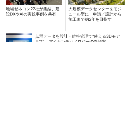
地場ゼネコン22社が集結、建
大規模データセンターをモジ
設DXやAIの実践事例を共有
ュール型に 申請／設計から
施工まで約2年を目指す
点群データを設計・維持管理で“使える3Dモデ
ル”に アイサンテクノロジーの新提案
熊本地震でドローン6社が災害支援、テラドロ
ーンやLiberawareらが出動
鹿島が演算工房を子会社化 山岳トンネル工事
の建設ICTを内製化