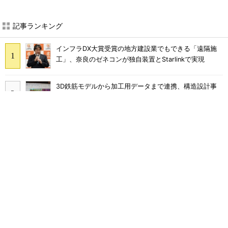
あなたにおすすめ
SNSアカウントを着実に成
SNSアカウントを着実に成
長。実はみんなココ使ってま
長。実はみんなココ使ってま
す。
す。
PR(Dreaw合同会社)
PR(Dreaw合同会社)
大規模データセンターをモジュール型に 申請
／設計から施工まで約2年を目指す
“高除湿力”で猛暑でも快適 積水ハウスとパナ
ソニックが次世代空調を発売