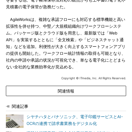
を要する他、電子帳簿保存法対応の観点からも上申書の電子化や
見積書の電子保管が急務だった。
AgileWorksは、複雑な承認フローにも対応する標準機能と高い
拡張性を併せ持つ、中堅／大規模組織向けワークフローシステ
ム。パッケージ版とクラウド版を用意し、最新版では「Web
API」を実装するとともに「全文検索」や「ビジネスチャット通
知」などを追加。利便性が大きく向上するスマートフォンアプリ
の提供も開始した。ワークフロー統計情報の取得も可能となり、
社内の申請や承認の状況が可視化でき、単なる電子化にとどまら
ない全社的な業務効率化が見込める。
Copyright © ITmedia, Inc. All Rights Reserved.
関連情報
関連記事
シヤチハタとパナソニック、電子印鑑サービスとAI-
OCRの連携で請求書業務をデジタル化