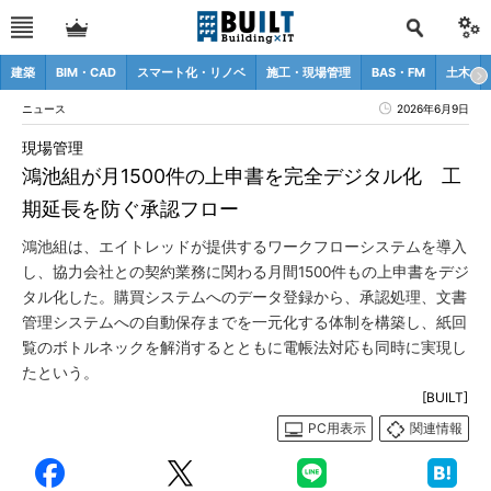
建築
BIM・CAD
スマート化・リノベ
施工・現場管理
BAS・FM
土木
ニュース
2026年6月9日
現場管理
鴻池組が月1500件の上申書を完全デジタル化 工
期延長を防ぐ承認フロー
鴻池組は、エイトレッドが提供するワークフローシステムを導入
し、協力会社との契約業務に関わる月間1500件もの上申書をデジ
タル化した。購買システムへのデータ登録から、承認処理、文書
管理システムへの自動保存までを一元化する体制を構築し、紙回
覧のボトルネックを解消するとともに電帳法対応も同時に実現し
たという。
[BUILT]
PC用表示
関連情報