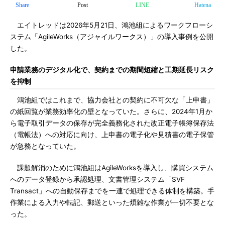
Share
Post
LINE
Hatena
エイトレッドは2026年5月21日、鴻池組によるワークフローシ
ステム「AgileWorks（アジャイルワークス）」の導入事例を公開
した。
申請業務のデジタル化で、契約までの期間短縮と工期延長リスク
を抑制
鴻池組ではこれまで、協力会社との契約に不可欠な「上申書」
の紙回覧が業務効率化の壁となっていた。さらに、2024年1月か
ら電子取引データの保存が完全義務化された改正電子帳簿保存法
（電帳法）への対応に向け、上申書の電子化や見積書の電子保管
が急務となっていた。
課題解消のために鴻池組はAgileWorksを導入し、購買システム
へのデータ登録から承認処理、文書管理システム「SVF
Transact」への自動保存までを一連で処理できる体制を構築。手
作業による入力や転記、郵送といった煩雑な作業が一切不要とな
った。