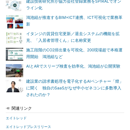
建設技術研究所が協力会社登録業務をSPIRALでオン
ライン化
鴻池組が推進するBIM×ICT連携、ICT可視化で業務革
新
イタンジの賃貸住宅更新／退去システムの機能を拡
充、「入居者管理くん」に名称変更
施工段階のCO2排出量を可視化、200現場超で本格運
用開始 鴻池組など
AIとARでスリーブ検査を効率化、鴻池組が公開実験
建設業の請求書処理を電子化するAIベンチャー「燈」
に聞く 独自のSaaSがなぜ中小ゼネコンに多数導入
されたのか？
関連リンク
エイトレッド
エイトレッドプレスリリース