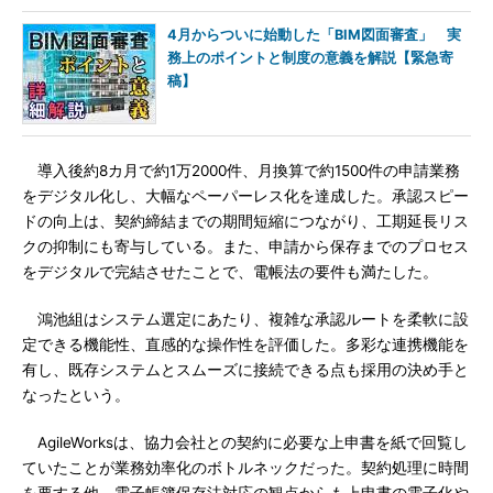
4月からついに始動した「BIM図面審査」 実
務上のポイントと制度の意義を解説【緊急寄
稿】
導入後約8カ月で約1万2000件、月換算で約1500件の申請業務
をデジタル化し、大幅なペーパーレス化を達成した。承認スピー
ドの向上は、契約締結までの期間短縮につながり、工期延長リス
クの抑制にも寄与している。また、申請から保存までのプロセス
をデジタルで完結させたことで、電帳法の要件も満たした。
鴻池組はシステム選定にあたり、複雑な承認ルートを柔軟に設
定できる機能性、直感的な操作性を評価した。多彩な連携機能を
有し、既存システムとスムーズに接続できる点も採用の決め手と
なったという。
AgileWorksは、協力会社との契約に必要な上申書を紙で回覧し
ていたことが業務効率化のボトルネックだった。契約処理に時間