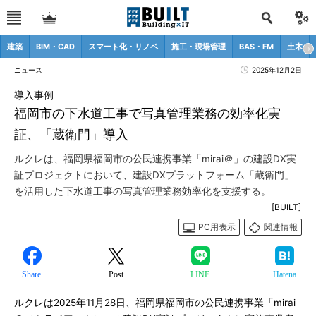
建築
BIM・CAD
スマート化・リノベ
施工・現場管理
BAS・FM
土木
ニュース
2025年12月2日
導入事例
福岡市の下水道工事で写真管理業務の効率化実
証、「蔵衛門」導入
ルクレは、福岡県福岡市の公民連携事業「mirai＠」の建設DX実
証プロジェクトにおいて、建設DXプラットフォーム「蔵衛門」
を活用した下水道工事の写真管理業務効率化を支援する。
[BUILT]
PC用表示
関連情報
Share
Post
LINE
Hatena
ルクレは2025年11月28日、福岡県福岡市の公民連携事業「mirai