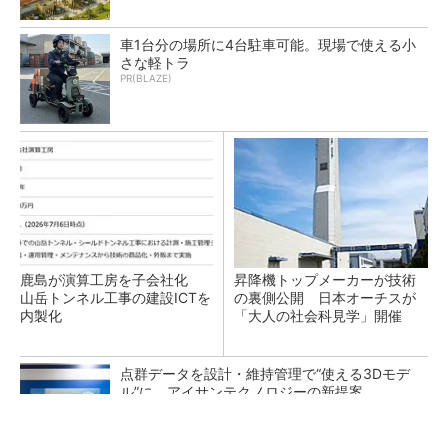
車1台分の場所に4台駐車可能。現場で使える小
さな軽トラ
PR(BLAZE)
鹿島が演算工房を子会社化
昇降機トップメーカーが技術
山岳トンネル工事の建設ICTを
の裏側公開 日本オーチスが
内製化
「大人の社会科見学」開催
点群データを設計・維持管理で“使える3Dモデ
ル”に アイサンテクノロジーの新提案