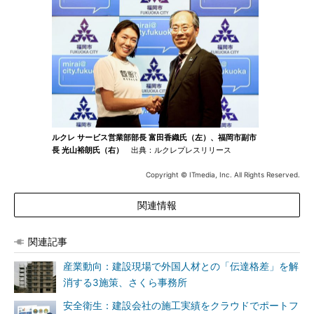
ルクレ サービス営業部部長 富田香織氏（左）、福岡市副市
長 光山裕朗氏（右）
出典：ルクレプレスリリース
Copyright © ITmedia, Inc. All Rights Reserved.
関連情報
関連記事
産業動向：建設現場で外国人材との「伝達格差」を解
消する3施策、さくら事務所
安全衛生：建設会社の施工実績をクラウドでポートフ