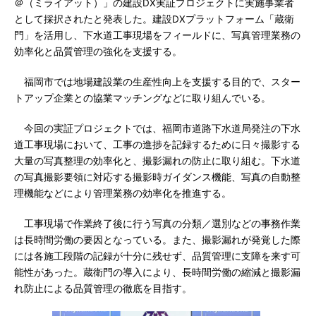
＠（ミライアット）」の建設DX実証プロジェクトに実施事業者
として採択されたと発表した。建設DXプラットフォーム「蔵衛
門」を活用し、下水道工事現場をフィールドに、写真管理業務の
効率化と品質管理の強化を支援する。
福岡市では地場建設業の生産性向上を支援する目的で、スター
トアップ企業との協業マッチングなどに取り組んでいる。
今回の実証プロジェクトでは、福岡市道路下水道局発注の下水
道工事現場において、工事の進捗を記録するために日々撮影する
大量の写真整理の効率化と、撮影漏れの防止に取り組む。下水道
の写真撮影要領に対応する撮影時ガイダンス機能、写真の自動整
理機能などにより管理業務の効率化を推進する。
工事現場で作業終了後に行う写真の分類／選別などの事務作業
は長時間労働の要因となっている。また、撮影漏れが発覚した際
には各施工段階の記録が十分に残せず、品質管理に支障を来す可
能性があった。蔵衛門の導入により、長時間労働の縮減と撮影漏
れ防止による品質管理の徹底を目指す。