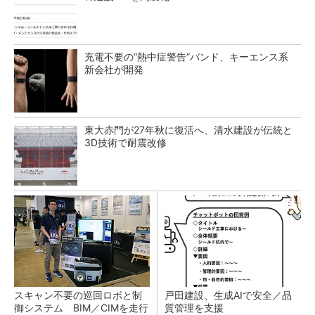
充電不要の“熱中症警告”バンド、キーエンス系
新会社が開発
東大赤門が27年秋に復活へ、清水建設が伝統と
3D技術で耐震改修
スキャン不要の巡回ロボと制
戸田建設、生成AIで安全／品
御システム BIM／CIMを走行
質管理を支援