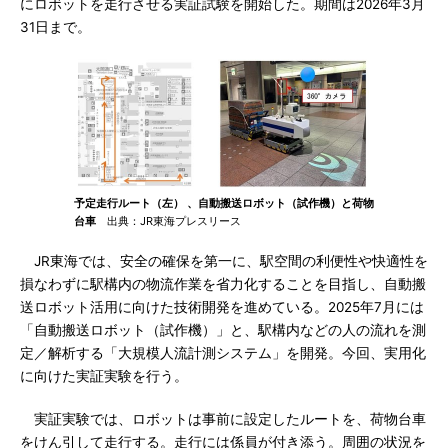
にロボットを走行させる実証試験を開始した。期間は2026年3月
31日まで。
予定走行ルート（左） 、自動搬送ロボット（試作機）と荷物
台車
出典：JR東海プレスリース
JR東海では、安全の確保を第一に、駅空間の利便性や快適性を
損なわずに駅構内の物流作業を省力化することを目指し、自動搬
送ロボット活用に向けた技術開発を進めている。2025年7月には
「自動搬送ロボット（試作機）」と、駅構内などの人の流れを測
定／解析する「大規模人流計測システム」を開発。今回、実用化
に向けた実証実験を行う。
実証実験では、ロボットは事前に設定したルートを、荷物台車
をけん引して走行する。走行には係員が付き添う。周囲の状況を