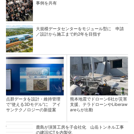
事例を共有
大規模データセンターをモジュール型に 申請
／設計から施工まで約2年を目指す
点群データを設計・維持管理
熊本地震でドローン6社が災害
で“使える3Dモデル”に アイ
支援、テラドローンやLiberaw
サンテクノロジーの新提案
areらが出動
鹿島が演算工房を子会社化 山岳トンネル工事
の建設ICTを内製化