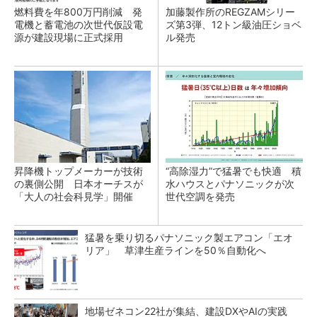
燃料費を年800万円削減 発
加藤製作所のREGZAMシリー
電機と蓄電池の次世代仮設電
ズ第3弾、12トン級油圧ショベ
源が建設現場に正式採用
ル発売
昇降機トップメーカーが技術
“高除湿力”で猛暑でも快適 積
の裏側公開 日本オーチスが
水ハウスとパナソニックが次
「大人の社会科見学」開催
世代空調を発売
猛暑を乗り切るパナソニック製エアコン「エオ
リア」 草津生産ラインを50％自動化へ
地場ゼネコン22社が集結、建設DXやAIの実践