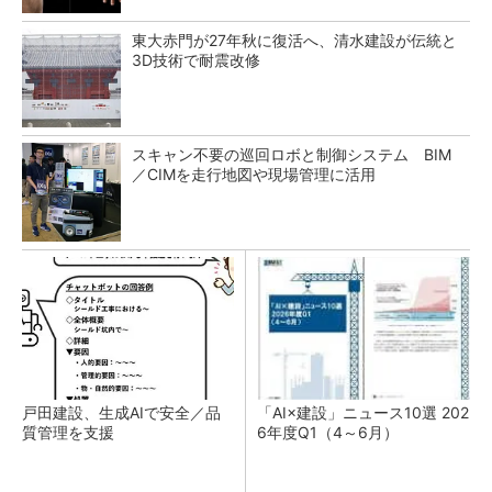
東大赤門が27年秋に復活へ、清水建設が伝統と
3D技術で耐震改修
スキャン不要の巡回ロボと制御システム BIM
／CIMを走行地図や現場管理に活用
戸田建設、生成AIで安全／品
「AI×建設」ニュース10選 202
質管理を支援
6年度Q1（4～6月）