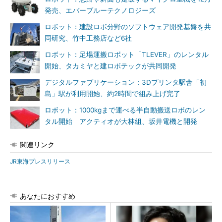
発売、エバーブルーテクノロジーズ
ロボット：建設ロボ分野のソフトウェア開発基盤を共
同研究、竹中工務店など6社
ロボット：足場運搬ロボット「TLEVER」のレンタル
開始、タカミヤと建ロボテックが共同開発
デジタルファブリケーション：3Dプリンタ駅舎「初
島」駅が利用開始、約2時間で組み上げ完了
ロボット：1000kgまで運べる半自動搬送ロボのレン
タル開始 アクティオが大林組、坂井電機と開発
関連リンク
JR東海プレスリリース
あなたにおすすめ