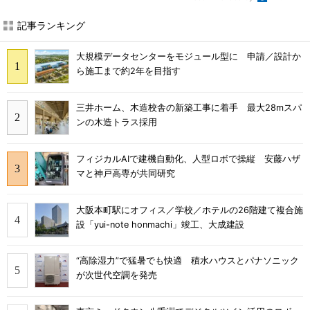
記事ランキング
大規模データセンターをモジュール型に 申請／設計か
ら施工まで約2年を目指す
三井ホーム、木造校舎の新築工事に着手 最大28mスパ
ンの木造トラス採用
フィジカルAIで建機自動化、人型ロボで操縦 安藤ハザ
マと神戸高専が共同研究
大阪本町駅にオフィス／学校／ホテルの26階建て複合施
設「yui-note honmachi」竣工、大成建設
“高除湿力”で猛暑でも快適 積水ハウスとパナソニック
が次世代空調を発売