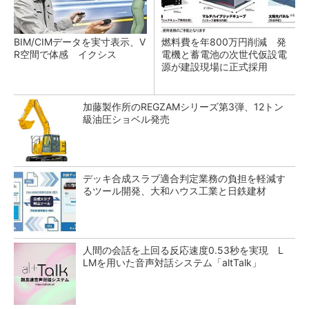
BIM/CIMデータを実寸表示、V
燃料費を年800万円削減 発
R空間で体感 イクシス
電機と蓄電池の次世代仮設電
源が建設現場に正式採用
加藤製作所のREGZAMシリーズ第3弾、12トン
級油圧ショベル発売
デッキ合成スラブ適合判定業務の負担を軽減す
るツール開発、大和ハウス工業と日鉄建材
人間の会話を上回る反応速度0.53秒を実現 L
LMを用いた音声対話システム「altTalk」