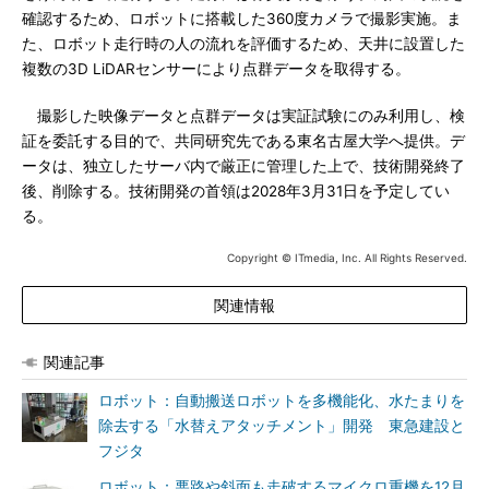
確認するため、ロボットに搭載した360度カメラで撮影実施。ま
た、ロボット走行時の人の流れを評価するため、天井に設置した
複数の3D LiDARセンサーにより点群データを取得する。
撮影した映像データと点群データは実証試験にのみ利用し、検
証を委託する目的で、共同研究先である東名古屋大学へ提供。デ
ータは、独立したサーバ内で厳正に管理した上で、技術開発終了
後、削除する。技術開発の首領は2028年3月31日を予定してい
る。
Copyright © ITmedia, Inc. All Rights Reserved.
関連情報
関連記事
ロボット：自動搬送ロボットを多機能化、水たまりを
除去する「水替えアタッチメント」開発 東急建設と
フジタ
ロボット：悪路や斜面も走破するマイクロ重機を12月