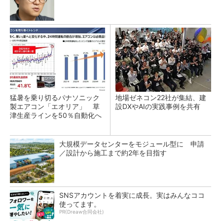
猛暑を乗り切るパナソニック
地場ゼネコン22社が集結、建
製エアコン「エオリア」 草
設DXやAIの実践事例を共有
津生産ラインを50％自動化へ
大規模データセンターをモジュール型に 申請
／設計から施工まで約2年を目指す
SNSアカウントを着実に成長。実はみんなココ
使ってます。
PR(Dreaw合同会社)