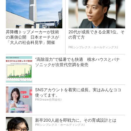
昇降機トップメーカーが技術
20代が成長できる企業1位。そ
の裏側公開 日本オーチスが
の育て方
「大人の社会科見学」開催
PR(シンプレクス・ホールディングス)
“高除湿力”で猛暑でも快適 積水ハウスとパナ
ソニックが次世代空調を発売
SNSアカウントを着実に成長。実はみんなココ
使ってます。
PR(Dreaw合同会社)
新卒200人超を即戦力に。その育成設計とは
PR(シンプレクス・ホールディングス)