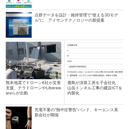
点群データを設計・維持管理で“使える3Dモデ
ル”に アイサンテクノロジーの新提案
熊本地震でドローン6社が災害
鹿島が演算工房を子会社化
支援、テラドローンやLiberaw
山岳トンネル工事の建設ICTを
areらが出動
内製化
充電不要の“熱中症警告”バンド、キーエンス系
新会社が開発