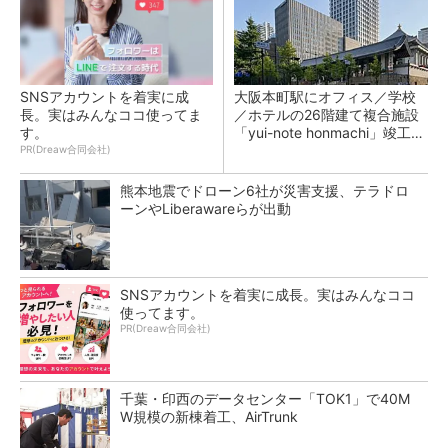
SNSアカウントを着実に成
大阪本町駅にオフィス／学校
長。実はみんなココ使ってま
／ホテルの26階建て複合施設
す。
「yui-note honmachi」竣工、
大成建設
PR(Dreaw合同会社)
熊本地震でドローン6社が災害支援、テラドロ
ーンやLiberawareらが出動
SNSアカウントを着実に成長。実はみんなココ
使ってます。
PR(Dreaw合同会社)
千葉・印西のデータセンター「TOK1」で40M
W規模の新棟着工、AirTrunk