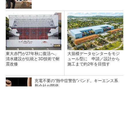
東大赤門が27年秋に復活へ、
大規模データセンターをモジ
清水建設が伝統と3D技術で耐
ュール型に 申請／設計から
震改修
施工まで約2年を目指す
充電不要の“熱中症警告”バンド、キーエンス系
新会社が開発
熊谷組、水深32mの海底で遠隔操作システムの
実証実験