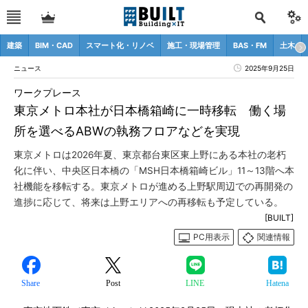
建築
BIM・CAD
スマート化・リノベ
施工・現場管理
BAS・FM
土木
ニュース
2025年9月25日
ワークプレース
東京メトロ本社が日本橋箱崎に一時移転 働く場
所を選べるABWの執務フロアなどを実現
東京メトロは2026年夏、東京都台東区東上野にある本社の老朽
化に伴い、中央区日本橋の「MSH日本橋箱崎ビル」11～13階へ本
社機能を移転する。東京メトロが進める上野駅周辺での再開発の
進捗に応じて、将来は上野エリアへの再移転も予定している。
[BUILT]
PC用表示
関連情報
Share
Post
LINE
Hatena