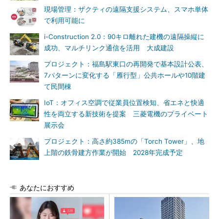
現場管理：ザクティの遠隔支援システム、スマホ単体
で利用可能に
i-Construction 2.0：90キロ離れた建機の遠隔操縦に
成功、マルチリンク通信を活用 大成建設
プロジェクト：福島駅東口の再開発で基本設計公表、
7パターンに変化する「雁行型」公共ホールや10階建
て民間棟
IoT：オフィス空調で従業員位置検知、省エネと快適
性を両立する新技術を提案 三菱電機のプライベート
展示会
プロジェクト：高さ約385mの「Torch Tower」、地
上階の鉄骨建方作業が開始 2028年完成予定
あなたにおすすめ