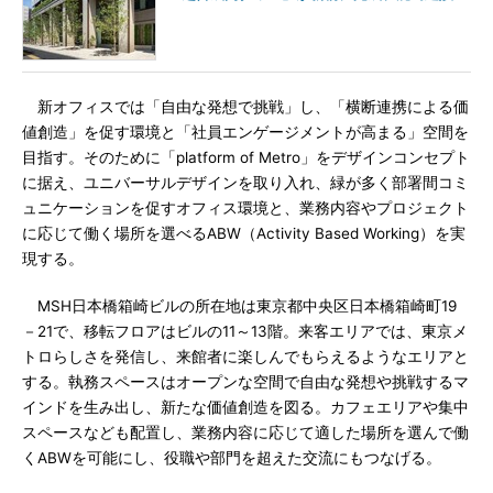
新オフィスでは「自由な発想で挑戦」し、「横断連携による価
値創造」を促す環境と「社員エンゲージメントが高まる」空間を
目指す。そのために「platform of Metro」をデザインコンセプト
に据え、ユニバーサルデザインを取り入れ、緑が多く部署間コミ
ュニケーションを促すオフィス環境と、業務内容やプロジェクト
に応じて働く場所を選べるABW（Activity Based Working）を実
現する。
MSH日本橋箱崎ビルの所在地は東京都中央区日本橋箱崎町19
－21で、移転フロアはビルの11～13階。来客エリアでは、東京メ
トロらしさを発信し、来館者に楽しんでもらえるようなエリアと
する。執務スペースはオープンな空間で自由な発想や挑戦するマ
インドを生み出し、新たな価値創造を図る。カフェエリアや集中
スペースなども配置し、業務内容に応じて適した場所を選んで働
くABWを可能にし、役職や部門を超えた交流にもつなげる。