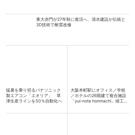
東大赤門が27年秋に復活へ、清水建設が伝統と
3D技術で耐震改修
猛暑を乗り切るパナソニック
大阪本町駅にオフィス／学校
製エアコン「エオリア」 草
／ホテルの26階建て複合施設
津生産ラインを50％自動化へ
「yui-note honmachi」竣工、
大成建設