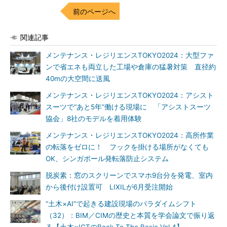
前のページへ
関連記事
メンテナンス・レジリエンスTOKYO2024：大型ファ
ンで省エネも両立した工場や倉庫の猛暑対策 直径約
40mの大空間に送風
メンテナンス・レジリエンスTOKYO2024：アシスト
スーツで“あと5年”働ける現場に 「アシストスーツ
協会」8社のモデルを着用体験
メンテナンス・レジリエンスTOKYO2024：高所作業
の転落をゼロに！ フックを掛ける場所がなくても
OK、シンガポール発転落防止システム
脱炭素：窓のスクリーンでスマホ9台分を発電、室内
から後付け設置可 LIXILが6月受注開始
“土木×AI”で起きる建設現場のパラダイムシフト
（32）：BIM／CIMの歴史と本質を学会論文で振り返