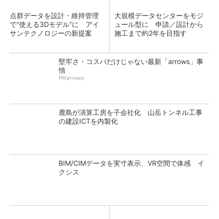
点群データを設計・維持管理
大規模データセンターをモジ
で“使える3Dモデル”に アイ
ュール型に 申請／設計から
サンテクノロジーの新提案
施工まで約2年を目指す
堅牢さ・コスパだけじゃない最新「arrows」事
情
PR(arrows)
鹿島が演算工房を子会社化 山岳トンネル工事
の建設ICTを内製化
BIM/CIMデータを実寸表示、VR空間で体感 イ
クシス