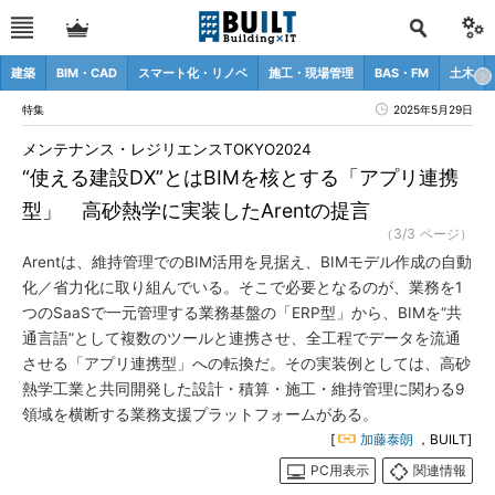
建築
BIM・CAD
スマート化・リノベ
施工・現場管理
BAS・FM
土木
特集
2025年5月29日
メンテナンス・レジリエンスTOKYO2024
“使える建設DX”とはBIMを核とする「アプリ連携
型」 高砂熱学に実装したArentの提言
（3/3 ページ）
Arentは、維持管理でのBIM活用を見据え、BIMモデル作成の自動
化／省力化に取り組んでいる。そこで必要となるのが、業務を1
つのSaaSで一元管理する業務基盤の「ERP型」から、BIMを“共
通言語”として複数のツールと連携させ、全工程でデータを流通
させる「アプリ連携型」への転換だ。その実装例としては、高砂
熱学工業と共同開発した設計・積算・施工・維持管理に関わる9
領域を横断する業務支援プラットフォームがある。
[
加藤泰朗
，BUILT]
PC用表示
関連情報