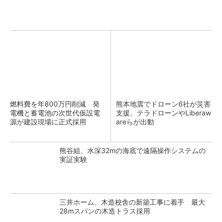
燃料費を年800万円削減 発
熊本地震でドローン6社が災害
電機と蓄電池の次世代仮設電
支援、テラドローンやLiberaw
源が建設現場に正式採用
areらが出動
熊谷組、水深32mの海底で遠隔操作システムの
実証実験
三井ホーム、木造校舎の新築工事に着手 最大
28mスパンの木造トラス採用