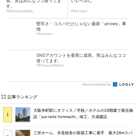
長。実はみんなココ使ってま
いレベルに
す。
PR(Dreaw合同会社)
PR(arrows)
堅牢さ・コスパだけじゃない最新「arrows」事
情
PR(arrows)
SNSアカウントを着実に成長。実はみんなココ
使ってます。
PR(Dreaw合同会社)
Recommended by
記事ランキング
大阪本町駅にオフィス／学校／ホテルの26階建て複合施
設「yui-note honmachi」竣工、大成建設
三井ホーム、木造校舎の新築工事に着手 最大28mスパ