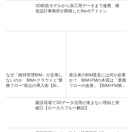
3D鉄筋モデルから加工用データまで連携、構
造設計事務所が開発したRevitアドイン
なぜ「維持管理BIM」が定着し
発注者のBIM普及には何が必要
ないのか BIM×クラウドと“業
か？ BIM×FMの本質は「業務
務フロー”視点の導入術【BIM×
フローの改善」【BIM×FM第1
FM第11回】
0回】
建設現場で3Dデータ活用が進まない理由と突
破口【ローカスブルー解説】