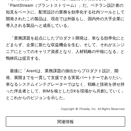
「PlantStream（プラントストリーム）」だ。ベテラン設計者の
知見をベースに、配管設計の業務を効率化する社内ツールとして
開発されたこの製品は、現在では外販もし、国内外の大手企業に
導入される製品へと成長している。
「業務課題を起点にしたプロダクト開発は、単なる効率化にと
どまらず、企業に新たな収益機会を生む。そして、それがエンジ
ニアにとってのキャリア資産となり、人材戦略の中核になる」と
鴨林氏は提言する。
最後に「Arentは、業務課題の抽出からプロダクト設計、開
発、展開までを一貫して支援できる実装パートナーでありたい。
単なるシステムインテグレーターではなく、戦略と技術を併せ持
った伴走者として、BIMを核としたDXを現場から共創していく」
とこれからのビジョンを示した。
Copyright © ITmedia, Inc. All Rights Reserved.
関連情報