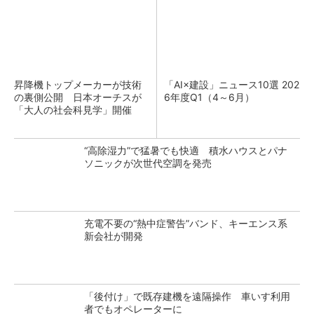
昇降機トップメーカーが技術
「AI×建設」ニュース10選 202
の裏側公開 日本オーチスが
6年度Q1（4～6月）
「大人の社会科見学」開催
“高除湿力”で猛暑でも快適 積水ハウスとパナ
ソニックが次世代空調を発売
充電不要の“熱中症警告”バンド、キーエンス系
新会社が開発
「後付け」で既存建機を遠隔操作 車いす利用
者でもオペレーターに