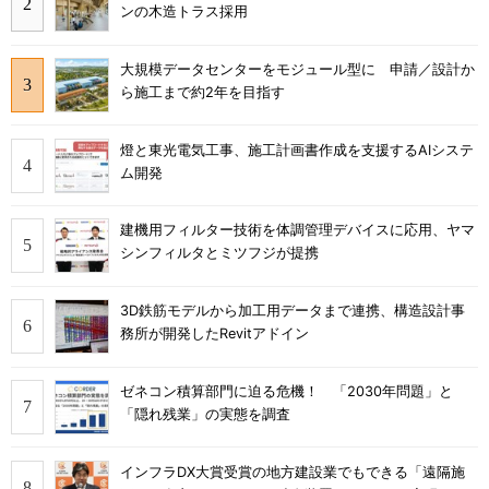
ンの木造トラス採用
大規模データセンターをモジュール型に 申請／設計か
ら施工まで約2年を目指す
燈と東光電気工事、施工計画書作成を支援するAIシステ
ム開発
建機用フィルター技術を体調管理デバイスに応用、ヤマ
シンフィルタとミツフジが提携
3D鉄筋モデルから加工用データまで連携、構造設計事
務所が開発したRevitアドイン
ゼネコン積算部門に迫る危機！ 「2030年問題」と
「隠れ残業」の実態を調査
インフラDX大賞受賞の地方建設業でもできる「遠隔施