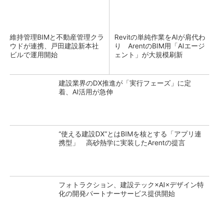
維持管理BIMと不動産管理クラ
Revitの単純作業をAIが肩代わ
ウドが連携、戸田建設新本社
り ArentのBIM用「AIエージ
ビルで運用開始
ェント」が大規模刷新
建設業界のDX推進が「実行フェーズ」に定
着、AI活用が急伸
“使える建設DX”とはBIMを核とする「アプリ連
携型」 高砂熱学に実装したArentの提言
フォトラクション、建設テック×AI×デザイン特
化の開発パートナーサービス提供開始