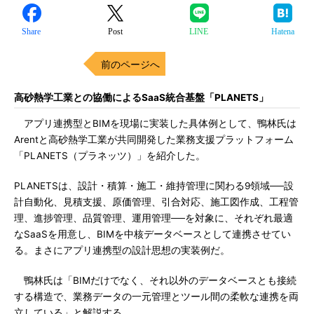
Share
Post
LINE
Hatena
前のページへ
高砂熱学工業との協働によるSaaS統合基盤「PLANETS」
アプリ連携型とBIMを現場に実装した具体例として、鴨林氏は
Arentと高砂熱学工業が共同開発した業務支援プラットフォーム
「PLANETS（プラネッツ）」を紹介した。
PLANETSは、設計・積算・施工・維持管理に関わる9領域──設
計自動化、見積支援、原価管理、引合対応、施工図作成、工程管
理、進捗管理、品質管理、運用管理──を対象に、それぞれ最適
なSaaSを用意し、BIMを中核データベースとして連携させてい
る。まさにアプリ連携型の設計思想の実装例だ。
鴨林氏は「BIMだけでなく、それ以外のデータベースとも接続
する構造で、業務データの一元管理とツール間の柔軟な連携を両
立している」と解説する。