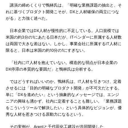
講演の締めくくりで鴨林氏は、「明確な業務課題の抽出と、そ
れに基づくプロダクト開発こそが、DXと人材確保の両立につな
がる」と力強く述べた。
日本企業ではDX人材が慢性的に不足している。人口規模では
米国の約3分の1にあたる日本だが、ITベンダーに所属する人材数
は両国で大きな差はない。しかし、事業会社に所属するIT人材に
限ると、日本は米国の約10分の1にすぎない。
「社内にIT人材を抱えていない。構造的な弱点が日本企業の
DX停滞の本質的な要因だ」と鴨林氏は分析する。
ではどうすればいいのか。鴨林氏は、IT人材を引きつけ、定着
させるには「目的の明確なプロダクト開発」が不可欠だとする。
単に「DXを進めたい」という抽象的なメッセージでは、エンジ
ニアの興味も湧かず、社内に定着することも難しい。「業務課題
をこういうツールで解決したい」という具体的なビジョンが、優
秀な人材を惹きつける原動力になるという。
その実例が、Arentと千代田化工建設が共同開発した