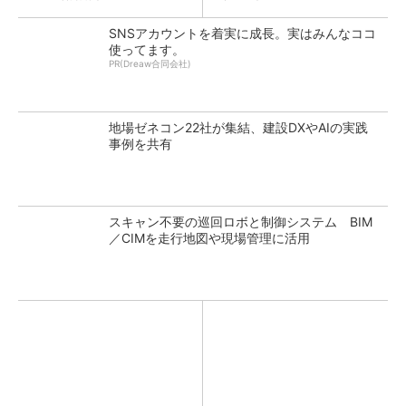
SNSアカウントを着実に成長。実はみんなココ
使ってます。
PR(Dreaw合同会社)
地場ゼネコン22社が集結、建設DXやAIの実践
事例を共有
スキャン不要の巡回ロボと制御システム BIM
／CIMを走行地図や現場管理に活用